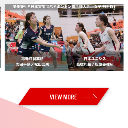
uper 300・決勝】日本勢が5種目制覇！！ 沖本はSuper 300大会 初
Super 300・準決勝】日本勢が5種目全てで決勝進出！ 男子単・女子
 Super 300・準々決勝】後藤／吉田が格上に勝利！ 沖本、鈴木／山
uper 300・2回戦】日本勢13組が準々決勝進出
uper 300・1回戦2日目】日本勢17組が2回戦進出
Super 300・予選／1回戦1日目】日本勢7組が2回戦進出 男子単：秦
uper 300・決勝】男子複：山下／岡村が海外ツアー初優勝！！ 女子
uper 300・準決勝】男子複：山下／岡村、女子複：髙橋／中出が決勝進出
uper 300・準々決勝】女子複：髙橋／中出が格上に勝利！ 日本勢5組が
per 300・2回戦】日本勢11組が準々決勝進出