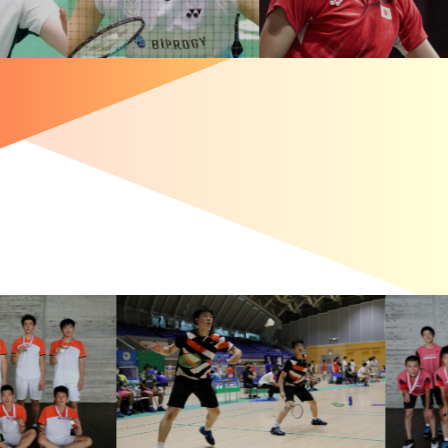
勝進出！
 山口、福島／松本も準決勝進出
女子単：仁平は明地に勝利
優勝
進出！
！ 日本勢4組が準決勝進出
田口がランキング上位に勝利！
利！