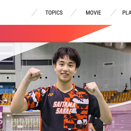
TOPICS
MOVIE
PL