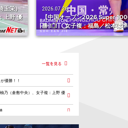
2026.07.25
が優
【中国オープン2026 Super 
勝進出！ 宮崎はベスト4
一覧を見る
口が優勝！！
 柚乃（倉敷中央）、女子複：上野 優
勝