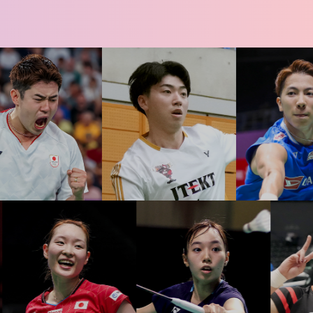
2026.06.24
【USオープン2026 Su
2026.06.23
【USオープン2026 Su
2026.06.21
【全日本実業団2026・決
2026.06.20
【全日本実業団2026・準
2026.06.14
【オーストラリアオープン2
2026.06.13
【オーストラリアオープン2
2026.06.12
【オーストラリアオープン2
2026.06.11
【オーストラリアオープン2
2026.06.10
【オーストラリアオープン20
2026.06.09
【オーストラリアオープン2
2026.06.07
【インドネシアオープン20