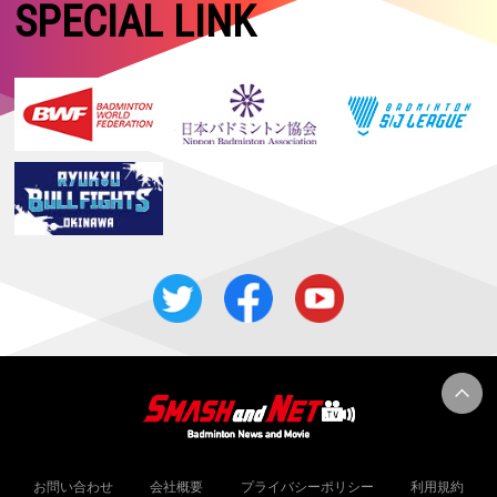
SPECIAL LINK
2026.05.28
【シンガポールオープン2026 Super 750・2回戦】日本勢9組が準々決
勝進出
2026.05.27
【シンガポールオープン2026 Super 750・1回戦2日目】五十嵐／志
田、霜上／保原、渡辺／田口がランキング上位に勝利！
2026.05.26
【シンガポールオープン2026 Super 750・1回戦1日目】男子単：奈良岡
がランキング上位に勝利！
2026.05.24
【日本ランキングサーキット2026】高校2年の渡邉 柚乃が女子単優
勝！ 5種目いずれも初優勝
2026.05.24
【マレーシアマスターズ2026 Super 500・決勝】女子複：櫻本／廣田
は準優勝
2026.05.23
【マレーシアマスターズ2026 Super 500・準決勝】女子複：櫻本／廣
田が決勝進出！ 女子単：明地はベスト4
2026.05.22
【マレーシアマスターズ2026 Super 500・準々決勝】女子単：明地、
女子複：櫻本／廣田が準決勝進出！
お問い合わせ
会社概要
プライバシーポリシー
利用規約