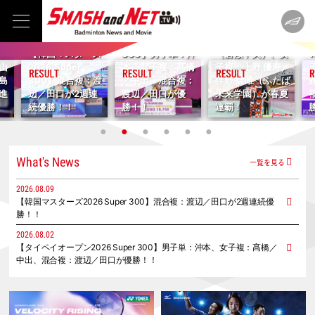
人戦】男子：萩原
駿希（埼玉栄）が
2026.08.02
2
単・複2冠！ 女
【タイペイオープ
子単：渡邉 柚乃
崎
ン2026 Super
2
2026.08.09
（倉敷中央）、女
【韓国マスターズ
300】男子単：沖
子複：上野 優寿／
山
2026 Super
本、女子複：髙橋
伴野 碧唯（ふたば
島
300】混合複：渡
／中出、混合複：
未来学園）が春夏
進
辺／田口が2週連
渡辺／田口が優
連覇！
続優勝！！
勝！！
What's News
一覧を見る
2026.08.09
【韓国マスターズ2026 Super 300】混合複：渡辺／田口が2週連続優
勝！！
2026.08.02
【タイペイオープン2026 Super 300】男子単：沖本、女子複：髙橋／
中出、混合複：渡辺／田口が優勝！！
2026.07.27
【全国高校総体2026和歌山・個人戦】男子：萩原 駿希（埼玉栄）が
単・複2冠！ 女子単：渡邉 柚乃（倉敷中央）、女子複：上野 優寿／伴