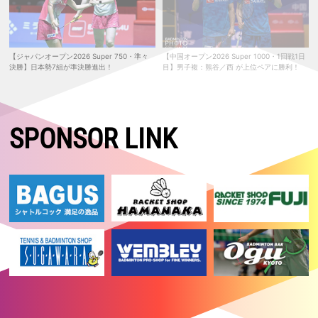
【インドネシアオープン2026 Super 1000・準々決勝】保原／廣上が世
界ランク2位を下す！ 山口、福島／松本も準決勝進出
2026.06.04
【インドネシアオープン2026 Super 1000・2回戦】男子単：田中が世
【ジャパンオープン2026 Super 750・準々
【中国オープン2026 Super 1000・1回戦1日
決勝】日本勢7組が準決勝進出！
目】男子複：熊谷／西 が上位ペアに勝利！
界ランク1位に勝利！！
2026.06.03
【インドネシアオープン2026 Super 1000・1回戦2日目】日本勢12組が
2回戦進出
SPONSOR LINK
2026.06.02
【インドネシアオープン2026 Super 1000・1回戦1日目】日本勢の女子
複3組いずれも勝利 女子単：仁平は明地に勝利
2026.05.31
【シンガポールオープン2026 Super 750・決勝】女子単：山口、混合
複：霜上／保原ともに準優勝
2026.05.30
【シンガポールオープン2026 Super 750・準決勝】女子単：山口、混合
複：霜上／保原が決勝進出！
2026.05.29
【シンガポールオープン2026 Super 750・準々決勝】混合複：霜上／保
原の快進撃止まらず！ 日本勢4組が準決勝進出