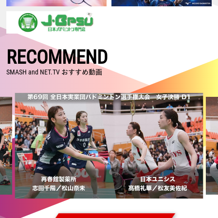
野 碧唯（ふたば未来学園）が春夏連覇！
2026.07.26
【中国オープン2026 Super 1000・決勝】女子単：山口が優勝！！ 女
子複：福島／松本は準優勝
2026.07.25
RECOMMEND
【中国オープン2026 Super 1000・準決勝】山口、福島／松本が決勝進
出！ 宮崎はベスト4
SMASH and NET.TV おすすめ動画
2026.07.24
【中国オープン2026 Super 1000・準々決勝】女子単：宮崎が上位選手
に勝利！ 女子単：山口、女子複：福島／松本も準決勝進出
2026.07.24
【全国高校総体2026和歌山・団体戦】ふたば未来学園が男女アベック
V！ 柳井商工の春夏連覇は11でストップ
2026.07.23
【中国オープン2026 Super 1000・2回戦】混合複：渡辺／田口が上位
ペアに勝利！ 日本勢6組が準々決勝進出
2026.07.22
【中国オープン2026 Super 1000・1回戦2日目】混合複：霜上／保原が
上位ペアに勝利！ 日本勢13組が2回戦進出
2026.07.21
【中国オープン2026 Super 1000・1回戦1日目】男子複：熊谷／西 が上