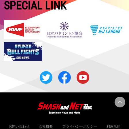
SPECIAL LINK
2026.05.28
【シンガポールオープン2026 Super 750・2回戦】日本勢9組が準々決
勝進出
2026.05.27
【シンガポールオープン2026 Super 750・1回戦2日目】五十嵐／志
田、霜上／保原、渡辺／田口がランキング上位に勝利！
2026.05.26
【シンガポールオープン2026 Super 750・1回戦1日目】男子単：奈良岡
がランキング上位に勝利！
2026.05.24
【日本ランキングサーキット2026】高校2年の渡邉 柚乃が女子単優
勝！ 5種目いずれも初優勝
2026.05.24
【マレーシアマスターズ2026 Super 500・決勝】女子複：櫻本／廣田
は準優勝
2026.05.23
【マレーシアマスターズ2026 Super 500・準決勝】女子複：櫻本／廣
田が決勝進出！ 女子単：明地はベスト4
2026.05.22
【マレーシアマスターズ2026 Super 500・準々決勝】女子単：明地、
女子複：櫻本／廣田が準決勝進出！
お問い合わせ
会社概要
プライバシーポリシー
利用規約