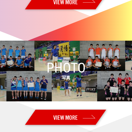
【カナダオープン2026 Super 300・決勝】日本勢が5種目制覇！！ 沖
本はSuper 300大会 初制覇！
2026.07.04
【カナダオープン2026 Super 300・準決勝】日本勢が5種目全てで決勝
進出！ 男子単・女子複は日本勢対決へ
2026.07.03
【カナダオープン2026 Super 300・準々決勝】後藤／吉田が格上に勝
利！ 沖本、鈴木／山北、古賀／齋藤が日本人対決を制す！
2026.07.02
【カナダオープン2026 Super 300・2回戦】日本勢13組が準々決勝進出
PHOTO
2026.07.01
【カナダオープン2026 Super 300・1回戦2日目】日本勢17組が2回戦進
出
写真
2026.06.30
【カナダオープン2026 Super 300・予選／1回戦1日目】日本勢7組が2
回戦進出 男子単：秦野が本戦出場
2026.06.28
【USオープン2026 Super 300・決勝】男子複：山下／岡村が海外ツ
アー初優勝！！ 女子複：髙橋／中出はツアー3連続優勝！！
2026.06.27
【USオープン2026 Super 300・準決勝】男子複：山下／岡村、女子