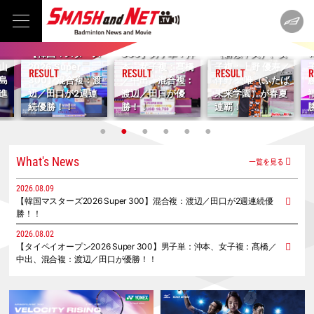
人戦】男子：萩原
駿希（埼玉栄）が
2026.08.02
2
単・複2冠！ 女
【タイペイオープ
子単：渡邉 柚乃
崎
ン2026 Super
2
2026.08.09
（倉敷中央）、女
【韓国マスターズ
300】男子単：沖
子複：上野 優寿／
山
2026 Super
本、女子複：髙橋
伴野 碧唯（ふたば
島
300】混合複：渡
／中出、混合複：
未来学園）が春夏
進
辺／田口が2週連
渡辺／田口が優
連覇！
続優勝！！
勝！！
What's News
一覧を見る
2026.08.09
【韓国マスターズ2026 Super 300】混合複：渡辺／田口が2週連続優
勝！！
2026.08.02
【タイペイオープン2026 Super 300】男子単：沖本、女子複：髙橋／
中出、混合複：渡辺／田口が優勝！！
2026.07.27
【全国高校総体2026和歌山・個人戦】男子：萩原 駿希（埼玉栄）が
単・複2冠！ 女子単：渡邉 柚乃（倉敷中央）、女子複：上野 優寿／伴