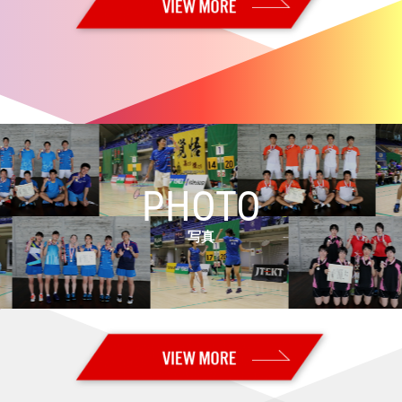
【カナダオープン2026 Super 300・準決勝】日本勢が5種目全てで決勝
進出！ 男子単・女子複は日本勢対決へ
2026.07.03
【カナダオープン2026 Super 300・準々決勝】後藤／吉田が格上に勝
利！ 沖本、鈴木／山北、古賀／齋藤が日本人対決を制す！
2026.07.02
【カナダオープン2026 Super 300・2回戦】日本勢13組が準々決勝進出
2026.07.01
【カナダオープン2026 Super 300・1回戦2日目】日本勢17組が2回戦進
出
PHOTO
2026.06.30
【カナダオープン2026 Super 300・予選／1回戦1日目】日本勢7組が2
回戦進出 男子単：秦野が本戦出場
写真
2026.06.28
【USオープン2026 Super 300・決勝】男子複：山下／岡村が海外ツ
アー初優勝！！ 女子複：髙橋／中出はツアー3連続優勝！！
2026.06.27
【USオープン2026 Super 300・準決勝】男子複：山下／岡村、女子
複：髙橋／中出が決勝進出！
2026.06.26
【USオープン2026 Super 300・準々決勝】女子複：髙橋／中出が格上