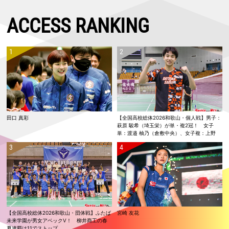
に勝利！ 日本勢5組が準決勝進出
ACCESS RANKING
2026.06.25
【USオープン2026 Super 300・2回戦】日本勢11組が準々決勝進出
2026.06.24
【USオープン2026 Super 300・1回戦2日目】日本勢14組が2回戦進出
2026.06.23
【USオープン2026 Super 300・予選／1回戦1日目】日本勢８組が勝利
2026.06.21
【全日本実業団2026・決勝】男子：トナミ運輸、女子：岐阜Bluvicが優
勝！！
田口 真彩
【全国高校総体2026和歌山・個人戦】男子：
2026.06.20
萩原 駿希（埼玉栄）が単・複2冠！ 女子
【全日本実業団2026・準々決勝／準決勝】男子：トナミ運輸と
単：渡邉 柚乃（倉敷中央）、女子複：上野
優寿／伴野 碧唯（ふたば未来学園）が春夏連
BIPROGY、女子：岐阜BluvicとBIPROGYが決勝進出！
覇！
2026.06.14
【オーストラリアオープン2026 Super 500・決勝】女子単：山口 茜が
優勝！！
2026.06.13
【オーストラリアオープン2026 Super 500・準決勝】山口が決勝進
出！ 奥原はベスト4
【全国高校総体2026和歌山・団体戦】ふたば
宮崎 友花
未来学園が男女アベックV！ 柳井商工の春
2026.06.12
夏連覇は11でストップ