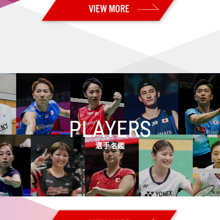
邉いずれも準優勝
2026.07.18
【ジャパンオープン2026 Super 750・準決勝】女子単：山口、男子単：
渡邉が決勝進出！
2026.07.17
【ジャパンオープン2026 Super 750・準々決勝】日本勢7組が準決勝進
出！
2026.07.16
【ジャパンオープン2026 Super 750・2回戦】女子複：鈴木／山北、混
合複：古賀／齋藤、男子複：保木／小林が日本人対決で勝利！
2026.07.15
PLAYERS
【ジャパンオープン2026 Super 750・1回戦2日目】男子単：田中、男
子複：川邊／松川が格上に勝利！ 日本勢15組が2回戦進出
選手名鑑
2026.07.14
【ジャパンオープン2026 Super 750・1回戦1日目】古賀／齋藤がランキ
ング上位に勝利！ 奈良岡、奥原、渡辺／田口も2回戦進出
2026.07.05
【カナダオープン2026 Super 300・決勝】日本勢が5種目制覇！！ 沖
本はSuper 300大会 初制覇！
2026.07.04