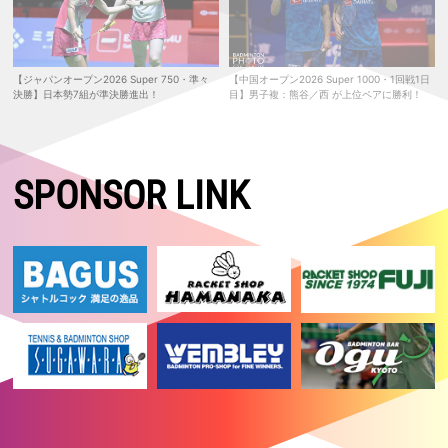
【インドネシアオープン2026 Super 1000・2回戦】男子単：田中が世
界ランク1位に勝利！！
2026.06.03
【インドネシアオープン2026 Super 1000・1回戦2日目】日本勢12組が
【ジャパンオープン2026 Super 750・準々
【中国オープン2026 Super 1000・1回戦1日
決勝】日本勢7組が準決勝進出！
目】男子複：熊谷／西 が上位ペアに勝利！
2回戦進出
2026.06.02
【インドネシアオープン2026 Super 1000・1回戦1日目】日本勢の女子
複3組いずれも勝利 女子単：仁平は明地に勝利
SPONSOR LINK
2026.05.31
【シンガポールオープン2026 Super 750・決勝】女子単：山口、混合
複：霜上／保原ともに準優勝
2026.05.30
【シンガポールオープン2026 Super 750・準決勝】女子単：山口、混合
複：霜上／保原が決勝進出！
2026.05.29
【シンガポールオープン2026 Super 750・準々決勝】混合複：霜上／保
原の快進撃止まらず！ 日本勢4組が準決勝進出
2026.05.28
【シンガポールオープン2026 Super 750・2回戦】日本勢9組が準々決
勝進出