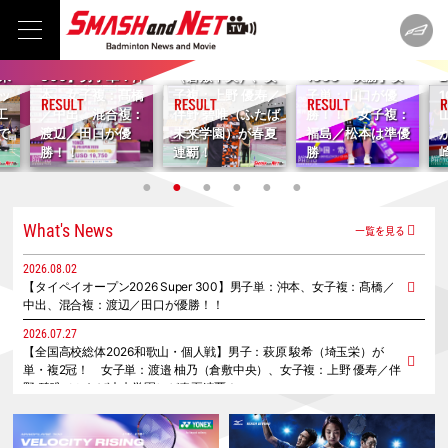
人戦】男子：萩原
駿希（埼玉栄）が
2026.08.02
2026.07.26
単・複2冠！ 女
【タイペイオープ
【中国オープン
2
団
子単：渡邉 柚乃
ン2026 Super
2026 Super
来
（倉敷中央）、女
300】男子単：沖
1000・決勝】女
2
ッ
子複：上野 優寿／
本、女子複：髙橋
子単：山口が優
工
伴野 碧唯（ふたば
／中出、混合複：
勝！！ 女子複：
で
未来学園）が春夏
渡辺／田口が優
福島／松本は準優
連覇！
勝！！
勝
What's News
一覧を見る
2026.08.02
【タイペイオープン2026 Super 300】男子単：沖本、女子複：髙橋／
中出、混合複：渡辺／田口が優勝！！
2026.07.27
【全国高校総体2026和歌山・個人戦】男子：萩原 駿希（埼玉栄）が
単・複2冠！ 女子単：渡邉 柚乃（倉敷中央）、女子複：上野 優寿／伴
野 碧唯（ふたば未来学園）が春夏連覇！
2026.07.26
【中国オープン2026 Super 1000・決勝】女子単：山口が優勝！！ 女