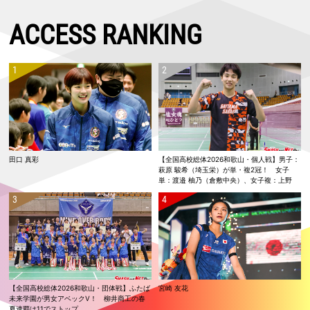
に勝利！ 日本勢5組が準決勝進出
ACCESS RANKING
2026.06.25
【USオープン2026 Super 300・2回戦】日本勢11組が準々決勝進出
2026.06.24
【USオープン2026 Super 300・1回戦2日目】日本勢14組が2回戦進出
2026.06.23
【USオープン2026 Super 300・予選／1回戦1日目】日本勢８組が勝利
2026.06.21
【全日本実業団2026・決勝】男子：トナミ運輸、女子：岐阜Bluvicが優
勝！！
田口 真彩
【全国高校総体2026和歌山・個人戦】男子：
2026.06.20
萩原 駿希（埼玉栄）が単・複2冠！ 女子
【全日本実業団2026・準々決勝／準決勝】男子：トナミ運輸と
単：渡邉 柚乃（倉敷中央）、女子複：上野
優寿／伴野 碧唯（ふたば未来学園）が春夏連
BIPROGY、女子：岐阜BluvicとBIPROGYが決勝進出！
覇！
2026.06.14
【オーストラリアオープン2026 Super 500・決勝】女子単：山口 茜が
優勝！！
2026.06.13
【オーストラリアオープン2026 Super 500・準決勝】山口が決勝進
出！ 奥原はベスト4
【全国高校総体2026和歌山・団体戦】ふたば
宮崎 友花
未来学園が男女アベックV！ 柳井商工の春
2026.06.12
夏連覇は11でストップ