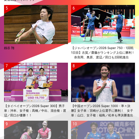
【オーストラリアオープン2026 Super 500・準々決勝】山口、奥原が
準決勝進出
2026.06.11
【オーストラリアオープン2026 Super 500・2回戦】日本勢３組が準々
決勝進出
2026.06.10
【オーストラリアオープン2026 Super 500・1回戦2日目】日本勢5組が
2回戦進出
銭谷 翔
【ジャパンオープン2026 Super 750・1回戦
1日目】古賀／齋藤がランキング上位に勝利！
2026.06.09
奈良岡、奥原、渡辺／田口も2回戦進出
【オーストラリアオープン2026 Super 500・予選／1回戦1日目】男子
単：小川 翔悟、武井 凛生 ともに本戦出場ならず
2026.06.07
【インドネシアオープン2026 Super 1000・決勝】フクマツ優勝！！
山口は準優勝
2026.06.06
【インドネシアオープン2026 Super 1000・準決勝】女子単：山口、女
【タイペイオープン2026 Super 300】男子
【中国オープン2026 Super 1000・準々決
子複：福島／松本が決勝進出！
単：沖本、女子複：髙橋／中出、混合複：渡
勝】女子単：宮崎が上位選手に勝利！ 女子
辺／田口が優勝！！
単：山口、女子複：福島／松本も準決勝進出
2026.06.05
【インドネシアオープン2026 Super 1000・準々決勝】保原／廣上が世
界ランク2位を下す！ 山口、福島／松本も準決勝進出
2026.06.04