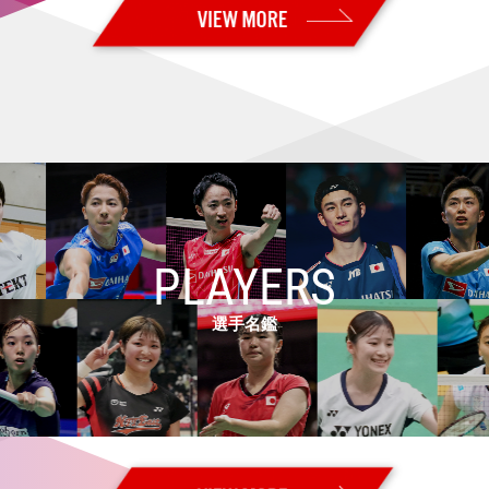
邉いずれも準優勝
2026.07.18
【ジャパンオープン2026 Super 750・準決勝】女子単：山口、男子単：
渡邉が決勝進出！
2026.07.17
【ジャパンオープン2026 Super 750・準々決勝】日本勢7組が準決勝進
出！
2026.07.16
【ジャパンオープン2026 Super 750・2回戦】女子複：鈴木／山北、混
合複：古賀／齋藤、男子複：保木／小林が日本人対決で勝利！
2026.07.15
PLAYERS
【ジャパンオープン2026 Super 750・1回戦2日目】男子単：田中、男
子複：川邊／松川が格上に勝利！ 日本勢15組が2回戦進出
選手名鑑
2026.07.14
【ジャパンオープン2026 Super 750・1回戦1日目】古賀／齋藤がランキ
ング上位に勝利！ 奈良岡、奥原、渡辺／田口も2回戦進出
2026.07.05
【カナダオープン2026 Super 300・決勝】日本勢が5種目制覇！！ 沖
本はSuper 300大会 初制覇！
2026.07.04