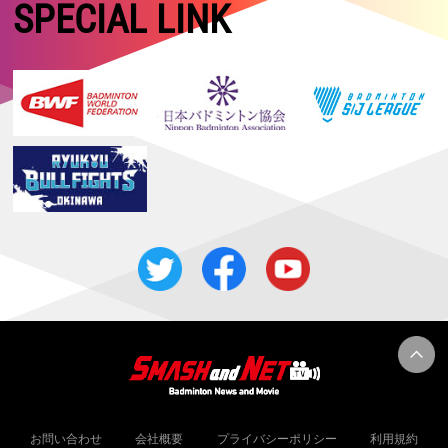
SPECIAL LINK
2026.05.27
【シンガポールオープン2026 Super 750・1回戦2日目】五十嵐／志
田、霜上／保原、渡辺／田口がランキング上位に勝利！
2026.05.26
【シンガポールオープン2026 Super 750・1回戦1日目】男子単：奈良岡
がランキング上位に勝利！
2026.05.24
【日本ランキングサーキット2026】高校2年の渡邉 柚乃が女子単優
勝！ 5種目いずれも初優勝
2026.05.24
【マレーシアマスターズ2026 Super 500・決勝】女子複：櫻本／廣田
は準優勝
2026.05.23
【マレーシアマスターズ2026 Super 500・準決勝】女子複：櫻本／廣
田が決勝進出！ 女子単：明地はベスト4
2026.05.22
【マレーシアマスターズ2026 Super 500・準々決勝】女子単：明地、
女子複：櫻本／廣田が準決勝進出！
2026.05.21
【マレーシアマスターズ2026 Super 500・2回戦】女子複：櫻本／廣田
が志田／五十嵐を破る！ 日本勢５組が準々決勝進出
お問い合わせ
会社概要
プライバシーポリシー
利用規約