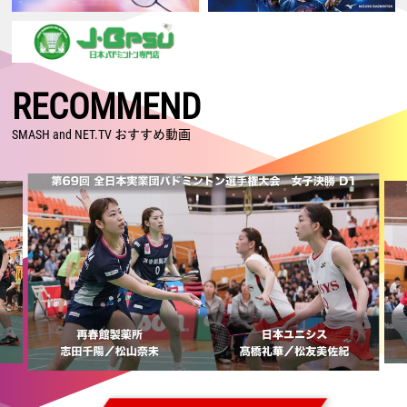
子複：福島／松本は準優勝
2026.07.25
【中国オープン2026 Super 1000・準決勝】山口、福島／松本が決勝進
出！ 宮崎はベスト4
2026.07.24
RECOMMEND
【中国オープン2026 Super 1000・準々決勝】女子単：宮崎が上位選手
に勝利！ 女子単：山口、女子複：福島／松本も準決勝進出
SMASH and NET.TV おすすめ動画
2026.07.24
【全国高校総体2026和歌山・団体戦】ふたば未来学園が男女アベック
V！ 柳井商工の春夏連覇は11でストップ
2026.07.23
【中国オープン2026 Super 1000・2回戦】混合複：渡辺／田口が上位
ペアに勝利！ 日本勢6組が準々決勝進出
2026.07.22
【中国オープン2026 Super 1000・1回戦2日目】混合複：霜上／保原が
上位ペアに勝利！ 日本勢13組が2回戦進出
2026.07.21
【中国オープン2026 Super 1000・1回戦1日目】男子複：熊谷／西 が上
位ペアに勝利！
2026.07.19
【ジャパンオープン2026 Super 750・決勝】女子単：山口、男子単：渡