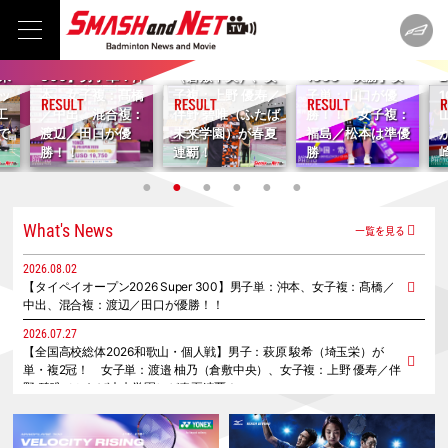
人戦】男子：萩原
駿希（埼玉栄）が
2026.08.02
2026.07.26
単・複2冠！ 女
【タイペイオープ
【中国オープン
2
団
子単：渡邉 柚乃
ン2026 Super
2026 Super
来
（倉敷中央）、女
300】男子単：沖
1000・決勝】女
2
ッ
子複：上野 優寿／
本、女子複：髙橋
子単：山口が優
工
伴野 碧唯（ふたば
／中出、混合複：
勝！！ 女子複：
で
未来学園）が春夏
渡辺／田口が優
福島／松本は準優
連覇！
勝！！
勝
What's News
一覧を見る
2026.08.02
【タイペイオープン2026 Super 300】男子単：沖本、女子複：髙橋／
中出、混合複：渡辺／田口が優勝！！
2026.07.27
【全国高校総体2026和歌山・個人戦】男子：萩原 駿希（埼玉栄）が
単・複2冠！ 女子単：渡邉 柚乃（倉敷中央）、女子複：上野 優寿／伴
野 碧唯（ふたば未来学園）が春夏連覇！
2026.07.26
【中国オープン2026 Super 1000・決勝】女子単：山口が優勝！！ 女