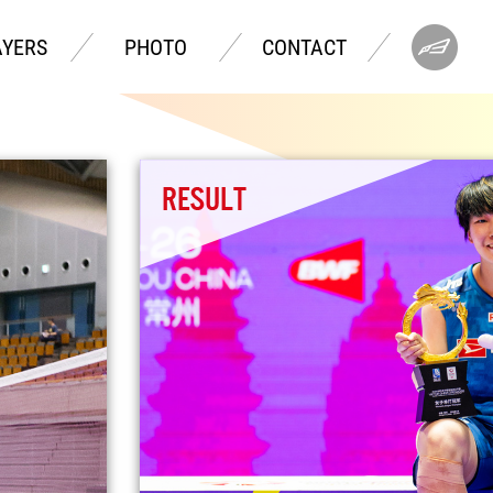
AYERS
PHOTO
CONTACT