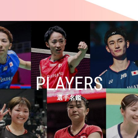
per 300・1回戦2日目】日本勢14組が2回戦進出
per 300・予選／1回戦1日目】日本勢８組が勝利
勝】男子：トナミ運輸、女子：岐阜Bluvicが優勝！！
々決勝／準決勝】男子：トナミ運輸とBIPROGY、女子：岐阜BluvicとB
026 Super 500・決勝】女子単：山口 茜が優勝！！
026 Super 500・準決勝】山口が決勝進出！ 奥原はベスト4
PLAYERS
026 Super 500・準々決勝】山口、奥原が準決勝進出
026 Super 500・2回戦】日本勢３組が準々決勝進出
選手名鑑
26 Super 500・1回戦2日目】日本勢5組が2回戦進出
026 Super 500・予選／1回戦1日目】男子単：小川 翔悟、武井 凛
26 Super 1000・決勝】フクマツ優勝！！ 山口は準優勝