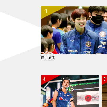
2026.05.15
【タイオープン2026 S
2026.05.14
【タイオープン2026 S
2026.05.13
【タイオープン2026 Su
2026.05.12
【タイオープン2026 S
2026.05.04
【関東大学春季リーグ20
2026.05.02
【トマス＆ユーバー杯20
田口 真彩
2026.05.01
【トマス＆ユーバー杯20
2026.04.30
【トマス＆ユーバー杯20
2026.04.13
【ミズノおもてなしカップ
2026.04.12
【ミズノおもてなしカップ