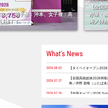
26和歌山・個人戦】男子：萩原 駿希（埼玉栄）
女子単：渡邉 柚乃（倉敷中央）、女子複：上野 優
ふたば未来学園）が春夏連覇！
What's News
2026.08.02
【タイペイオープン2026
【全国高校総体2026和
2026.07.27
寿／伴野 碧唯（ふたば
2026.07.26
【中国オープン2026 S
2026.07.25
【中国オープン2026 S