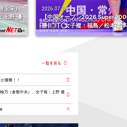
2026.07.25
勝】女子単：山口が優
【中国オープン202
勝進出！ 宮崎は
一覧を見る
口が優勝！！
 柚乃（倉敷中央）、女子複：上野 優
勝