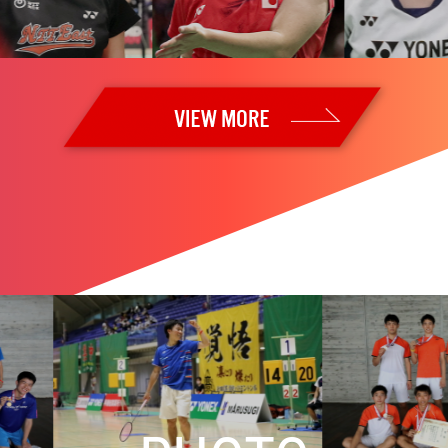
26 Super 1000・準決勝】女子単：山口、女子複：福島／松本が決
26 Super 1000・準々決勝】保原／廣上が世界ランク2位を下す！
26 Super 1000・2回戦】男子単：田中が世界ランク1位に勝利！！
6 Super 1000・1回戦2日目】日本勢12組が2回戦進出
26 Super 1000・1回戦1日目】日本勢の女子複3組いずれも勝利 
26 Super 750・決勝】女子単：山口、混合複：霜上／保原ともに準
26 Super 750・準決勝】女子単：山口、混合複：霜上／保原が決勝
26 Super 750・準々決勝】混合複：霜上／保原の快進撃止まらず
26 Super 750・2回戦】日本勢9組が準々決勝進出
26 Super 750・1回戦2日目】五十嵐／志田、霜上／保原、渡辺／
26 Super 750・1回戦1日目】男子単：奈良岡がランキング上位に勝