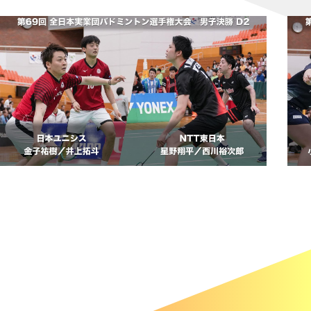
制覇！
複は日本勢対決へ
北、古賀／齋藤が日本人対決を制す！
野が本戦出場
複：髙橋／中出はツアー3連続優勝！！
！
準決勝進出