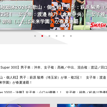
2026.07.26
【中国オープン2026 Super 1000・決
勝！！ 女子複：福島／松本は準優勝
 Super 300】男子単：沖本、女子複：髙橋／中出、混合複：渡辺／田
歌山・個人戦】男子：萩原 駿希（埼玉栄）が単・複2冠！ 女子単：渡邉
未来学園）が春夏連覇！
uper 1000・決勝】女子単：山口が優勝！！ 女子複：福島／松本は準優
uper 1000・準決勝】山口、福島／松本が決勝進出！ 宮崎はベスト4