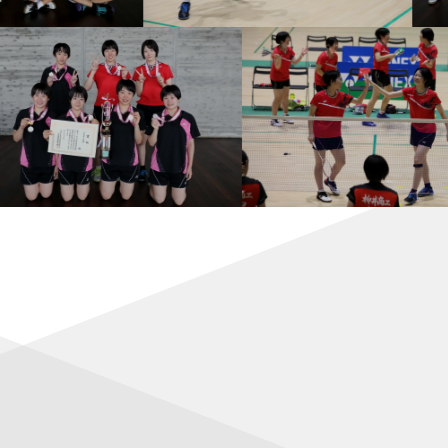
：明地はベスト4
決勝進出！
る！ 日本勢５組が準々決勝進出
勝