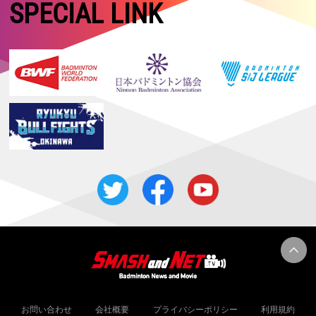
SPECIAL LINK
2026.05.27
【シンガポールオープン2026 Super 750・1回戦2日目】五十嵐／志
田、霜上／保原、渡辺／田口がランキング上位に勝利！
2026.05.26
【シンガポールオープン2026 Super 750・1回戦1日目】男子単：奈良岡
がランキング上位に勝利！
2026.05.24
【日本ランキングサーキット2026】高校2年の渡邉 柚乃が女子単優
勝！ 5種目いずれも初優勝
2026.05.24
【マレーシアマスターズ2026 Super 500・決勝】女子複：櫻本／廣田
は準優勝
2026.05.23
【マレーシアマスターズ2026 Super 500・準決勝】女子複：櫻本／廣
田が決勝進出！ 女子単：明地はベスト4
2026.05.22
【マレーシアマスターズ2026 Super 500・準々決勝】女子単：明地、
女子複：櫻本／廣田が準決勝進出！
2026.05.21
【マレーシアマスターズ2026 Super 500・2回戦】女子複：櫻本／廣田
が志田／五十嵐を破る！ 日本勢５組が準々決勝進出
お問い合わせ
会社概要
プライバシーポリシー
利用規約