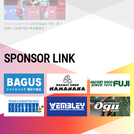
【インドネシアオープン2026 Super 1000・2回戦】男子単：田中が世
界ランク1位に勝利！！
2026.06.03
【インドネシアオープン2026 Super 1000・1回戦2日目】日本勢12組が
【ジャパンオープン2026 Super 750・準々
【中国オープン2026 Super 1000・1回戦1日
決勝】日本勢7組が準決勝進出！
目】男子複：熊谷／西 が上位ペアに勝利！
2回戦進出
2026.06.02
【インドネシアオープン2026 Super 1000・1回戦1日目】日本勢の女子
複3組いずれも勝利 女子単：仁平は明地に勝利
SPONSOR LINK
2026.05.31
【シンガポールオープン2026 Super 750・決勝】女子単：山口、混合
複：霜上／保原ともに準優勝
2026.05.30
【シンガポールオープン2026 Super 750・準決勝】女子単：山口、混合
複：霜上／保原が決勝進出！
2026.05.29
【シンガポールオープン2026 Super 750・準々決勝】混合複：霜上／保
原の快進撃止まらず！ 日本勢4組が準決勝進出
2026.05.28
【シンガポールオープン2026 Super 750・2回戦】日本勢9組が準々決
勝進出