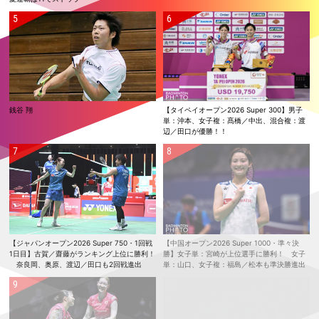
【オーストラリアオープン2026 Super 500・準々決勝】山口、奥原が
準決勝進出
2026.06.11
【オーストラリアオープン2026 Super 500・2回戦】日本勢３組が準々
決勝進出
2026.06.10
【オーストラリアオープン2026 Super 500・1回戦2日目】日本勢5組が
2回戦進出
銭谷 翔
【タイペイオープン2026 Super 300】男子
単：沖本、女子複：髙橋／中出、混合複：渡
2026.06.09
辺／田口が優勝！！
【オーストラリアオープン2026 Super 500・予選／1回戦1日目】男子
単：小川 翔悟、武井 凛生 ともに本戦出場ならず
2026.06.07
【インドネシアオープン2026 Super 1000・決勝】フクマツ優勝！！
山口は準優勝
2026.06.06
【インドネシアオープン2026 Super 1000・準決勝】女子単：山口、女
【ジャパンオープン2026 Super 750・1回戦
【中国オープン2026 Super 1000・準々決
子複：福島／松本が決勝進出！
1日目】古賀／齋藤がランキング上位に勝利！
勝】女子単：宮崎が上位選手に勝利！ 女子
奈良岡、奥原、渡辺／田口も2回戦進出
単：山口、女子複：福島／松本も準決勝進出
2026.06.05
【インドネシアオープン2026 Super 1000・準々決勝】保原／廣上が世
界ランク2位を下す！ 山口、福島／松本も準決勝進出
2026.06.04