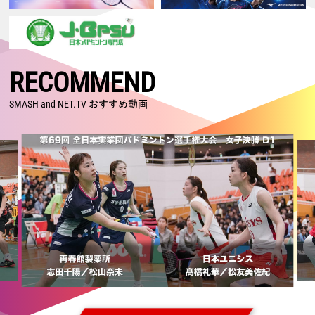
子複：福島／松本は準優勝
2026.07.25
【中国オープン2026 Super 1000・準決勝】山口、福島／松本が決勝進
出！ 宮崎はベスト4
2026.07.24
RECOMMEND
【中国オープン2026 Super 1000・準々決勝】女子単：宮崎が上位選手
に勝利！ 女子単：山口、女子複：福島／松本も準決勝進出
SMASH and NET.TV おすすめ動画
2026.07.24
【全国高校総体2026和歌山・団体戦】ふたば未来学園が男女アベック
V！ 柳井商工の春夏連覇は11でストップ
2026.07.23
【中国オープン2026 Super 1000・2回戦】混合複：渡辺／田口が上位
ペアに勝利！ 日本勢6組が準々決勝進出
2026.07.22
【中国オープン2026 Super 1000・1回戦2日目】混合複：霜上／保原が
上位ペアに勝利！ 日本勢13組が2回戦進出
2026.07.21
【中国オープン2026 Super 1000・1回戦1日目】男子複：熊谷／西 が上
位ペアに勝利！
2026.07.19
【ジャパンオープン2026 Super 750・決勝】女子単：山口、男子単：渡