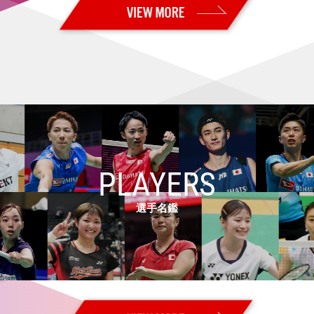
位ペアに勝利！
2026.07.19
【ジャパンオープン2026 Super 750・決勝】女子単：山口、男子単：渡
邉いずれも準優勝
2026.07.18
【ジャパンオープン2026 Super 750・準決勝】女子単：山口、男子単：
渡邉が決勝進出！
2026.07.17
【ジャパンオープン2026 Super 750・準々決勝】日本勢7組が準決勝進
出！
2026.07.16
PLAYERS
【ジャパンオープン2026 Super 750・2回戦】女子複：鈴木／山北、混
合複：古賀／齋藤、男子複：保木／小林が日本人対決で勝利！
選手名鑑
2026.07.15
【ジャパンオープン2026 Super 750・1回戦2日目】男子単：田中、男
子複：川邊／松川が格上に勝利！ 日本勢15組が2回戦進出
2026.07.14
【ジャパンオープン2026 Super 750・1回戦1日目】古賀／齋藤がランキ
ング上位に勝利！ 奈良岡、奥原、渡辺／田口も2回戦進出
2026.07.05