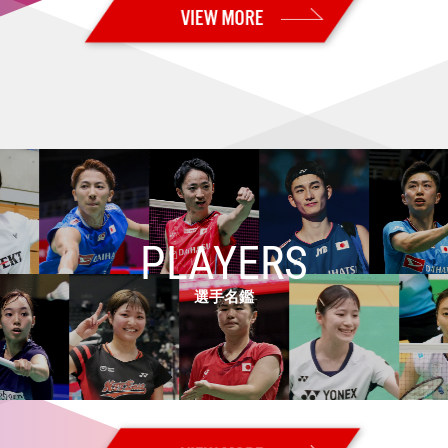
邉いずれも準優勝
2026.07.18
【ジャパンオープン2026 Super 750・準決勝】女子単：山口、男子単：
渡邉が決勝進出！
2026.07.17
【ジャパンオープン2026 Super 750・準々決勝】日本勢7組が準決勝進
出！
2026.07.16
【ジャパンオープン2026 Super 750・2回戦】女子複：鈴木／山北、混
合複：古賀／齋藤、男子複：保木／小林が日本人対決で勝利！
2026.07.15
PLAYERS
【ジャパンオープン2026 Super 750・1回戦2日目】男子単：田中、男
子複：川邊／松川が格上に勝利！ 日本勢15組が2回戦進出
選手名鑑
2026.07.14
【ジャパンオープン2026 Super 750・1回戦1日目】古賀／齋藤がランキ
ング上位に勝利！ 奈良岡、奥原、渡辺／田口も2回戦進出
2026.07.05
【カナダオープン2026 Super 300・決勝】日本勢が5種目制覇！！ 沖
本はSuper 300大会 初制覇！
2026.07.04