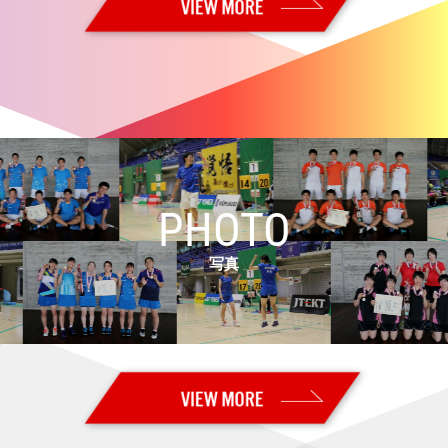
【カナダオープン2026 Super 300・準決勝】日本勢が5種目全てで決勝
進出！ 男子単・女子複は日本勢対決へ
2026.07.03
【カナダオープン2026 Super 300・準々決勝】後藤／吉田が格上に勝
利！ 沖本、鈴木／山北、古賀／齋藤が日本人対決を制す！
2026.07.02
【カナダオープン2026 Super 300・2回戦】日本勢13組が準々決勝進出
2026.07.01
【カナダオープン2026 Super 300・1回戦2日目】日本勢17組が2回戦進
出
PHOTO
2026.06.30
【カナダオープン2026 Super 300・予選／1回戦1日目】日本勢7組が2
回戦進出 男子単：秦野が本戦出場
写真
2026.06.28
【USオープン2026 Super 300・決勝】男子複：山下／岡村が海外ツ
アー初優勝！！ 女子複：髙橋／中出はツアー3連続優勝！！
2026.06.27
【USオープン2026 Super 300・準決勝】男子複：山下／岡村、女子
複：髙橋／中出が決勝進出！
2026.06.26
【USオープン2026 Super 300・準々決勝】女子複：髙橋／中出が格上