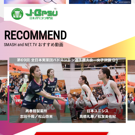
子複：福島／松本は準優勝
2026.07.25
【中国オープン2026 Super 1000・準決勝】山口、福島／松本が決勝進
出！ 宮崎はベスト4
2026.07.24
RECOMMEND
【中国オープン2026 Super 1000・準々決勝】女子単：宮崎が上位選手
に勝利！ 女子単：山口、女子複：福島／松本も準決勝進出
SMASH and NET.TV おすすめ動画
2026.07.24
【全国高校総体2026和歌山・団体戦】ふたば未来学園が男女アベック
V！ 柳井商工の春夏連覇は11でストップ
2026.07.23
【中国オープン2026 Super 1000・2回戦】混合複：渡辺／田口が上位
ペアに勝利！ 日本勢6組が準々決勝進出
2026.07.22
【中国オープン2026 Super 1000・1回戦2日目】混合複：霜上／保原が
上位ペアに勝利！ 日本勢13組が2回戦進出
2026.07.21
【中国オープン2026 Super 1000・1回戦1日目】男子複：熊谷／西 が上
位ペアに勝利！
2026.07.19
【ジャパンオープン2026 Super 750・決勝】女子単：山口、男子単：渡