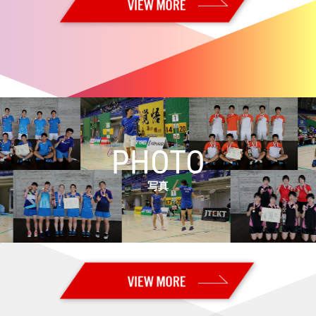
【カナダオープン2026 Super 300・決勝】日本勢が5種目制覇！！ 沖
本はSuper 300大会 初制覇！
2026.07.04
【カナダオープン2026 Super 300・準決勝】日本勢が5種目全てで決勝
進出！ 男子単・女子複は日本勢対決へ
2026.07.03
【カナダオープン2026 Super 300・準々決勝】後藤／吉田が格上に勝
利！ 沖本、鈴木／山北、古賀／齋藤が日本人対決を制す！
2026.07.02
【カナダオープン2026 Super 300・2回戦】日本勢13組が準々決勝進出
PHOTO
2026.07.01
【カナダオープン2026 Super 300・1回戦2日目】日本勢17組が2回戦進
出
写真
2026.06.30
【カナダオープン2026 Super 300・予選／1回戦1日目】日本勢7組が2
回戦進出 男子単：秦野が本戦出場
2026.06.28
【USオープン2026 Super 300・決勝】男子複：山下／岡村が海外ツ
アー初優勝！！ 女子複：髙橋／中出はツアー3連続優勝！！
2026.06.27
【USオープン2026 Super 300・準決勝】男子複：山下／岡村、女子