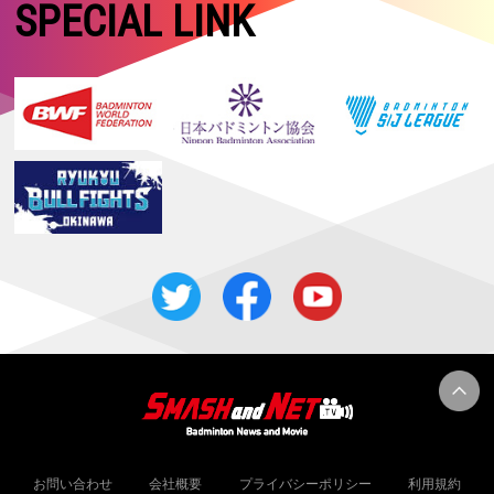
SPECIAL LINK
2026.05.28
【シンガポールオープン2026 Super 750・2回戦】日本勢9組が準々決
勝進出
2026.05.27
【シンガポールオープン2026 Super 750・1回戦2日目】五十嵐／志
田、霜上／保原、渡辺／田口がランキング上位に勝利！
2026.05.26
【シンガポールオープン2026 Super 750・1回戦1日目】男子単：奈良岡
がランキング上位に勝利！
2026.05.24
【日本ランキングサーキット2026】高校2年の渡邉 柚乃が女子単優
勝！ 5種目いずれも初優勝
2026.05.24
【マレーシアマスターズ2026 Super 500・決勝】女子複：櫻本／廣田
は準優勝
2026.05.23
【マレーシアマスターズ2026 Super 500・準決勝】女子複：櫻本／廣
田が決勝進出！ 女子単：明地はベスト4
2026.05.22
【マレーシアマスターズ2026 Super 500・準々決勝】女子単：明地、
女子複：櫻本／廣田が準決勝進出！
お問い合わせ
会社概要
プライバシーポリシー
利用規約