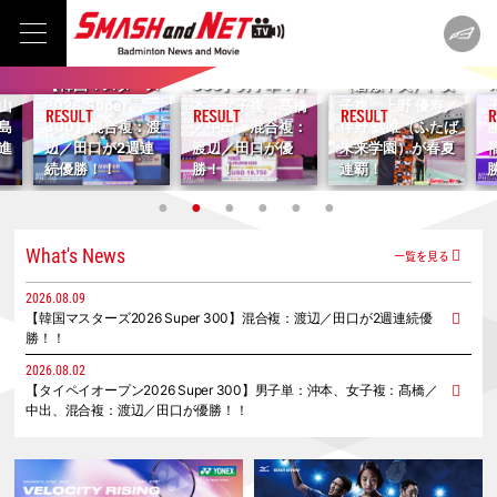
人戦】男子：萩原
駿希（埼玉栄）が
2026.08.02
2
単・複2冠！ 女
【タイペイオープ
子単：渡邉 柚乃
崎
ン2026 Super
2
2026.08.09
（倉敷中央）、女
【韓国マスターズ
300】男子単：沖
子複：上野 優寿／
山
2026 Super
本、女子複：髙橋
伴野 碧唯（ふたば
島
300】混合複：渡
／中出、混合複：
未来学園）が春夏
進
辺／田口が2週連
渡辺／田口が優
連覇！
続優勝！！
勝！！
What's News
一覧を見る
2026.08.09
【韓国マスターズ2026 Super 300】混合複：渡辺／田口が2週連続優
勝！！
2026.08.02
【タイペイオープン2026 Super 300】男子単：沖本、女子複：髙橋／
中出、混合複：渡辺／田口が優勝！！
2026.07.27
【全国高校総体2026和歌山・個人戦】男子：萩原 駿希（埼玉栄）が
単・複2冠！ 女子単：渡邉 柚乃（倉敷中央）、女子複：上野 優寿／伴