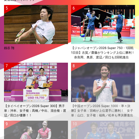
【オーストラリアオープン2026 Super 500・準々決勝】山口、奥原が
準決勝進出
2026.06.11
【オーストラリアオープン2026 Super 500・2回戦】日本勢３組が準々
決勝進出
2026.06.10
【オーストラリアオープン2026 Super 500・1回戦2日目】日本勢5組が
2回戦進出
銭谷 翔
【ジャパンオープン2026 Super 750・1回戦
1日目】古賀／齋藤がランキング上位に勝利！
2026.06.09
奈良岡、奥原、渡辺／田口も2回戦進出
【オーストラリアオープン2026 Super 500・予選／1回戦1日目】男子
単：小川 翔悟、武井 凛生 ともに本戦出場ならず
2026.06.07
【インドネシアオープン2026 Super 1000・決勝】フクマツ優勝！！
山口は準優勝
2026.06.06
【インドネシアオープン2026 Super 1000・準決勝】女子単：山口、女
【タイペイオープン2026 Super 300】男子
【中国オープン2026 Super 1000・準々決
子複：福島／松本が決勝進出！
単：沖本、女子複：髙橋／中出、混合複：渡
勝】女子単：宮崎が上位選手に勝利！ 女子
辺／田口が優勝！！
単：山口、女子複：福島／松本も準決勝進出
2026.06.05
【インドネシアオープン2026 Super 1000・準々決勝】保原／廣上が世
界ランク2位を下す！ 山口、福島／松本も準決勝進出
2026.06.04