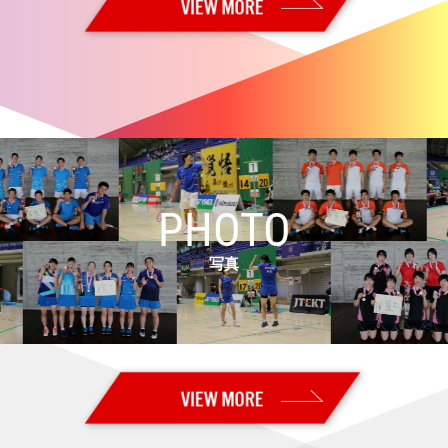
【カナダオープン2026 Super 300・準決勝】日本勢が5種目全てで決勝
進出！ 男子単・女子複は日本勢対決へ
2026.07.03
【カナダオープン2026 Super 300・準々決勝】後藤／吉田が格上に勝
利！ 沖本、鈴木／山北、古賀／齋藤が日本人対決を制す！
2026.07.02
【カナダオープン2026 Super 300・2回戦】日本勢13組が準々決勝進出
2026.07.01
【カナダオープン2026 Super 300・1回戦2日目】日本勢17組が2回戦進
出
PHOTO
2026.06.30
【カナダオープン2026 Super 300・予選／1回戦1日目】日本勢7組が2
回戦進出 男子単：秦野が本戦出場
写真
2026.06.28
【USオープン2026 Super 300・決勝】男子複：山下／岡村が海外ツ
アー初優勝！！ 女子複：髙橋／中出はツアー3連続優勝！！
2026.06.27
【USオープン2026 Super 300・準決勝】男子複：山下／岡村、女子
複：髙橋／中出が決勝進出！
2026.06.26
【USオープン2026 Super 300・準々決勝】女子複：髙橋／中出が格上