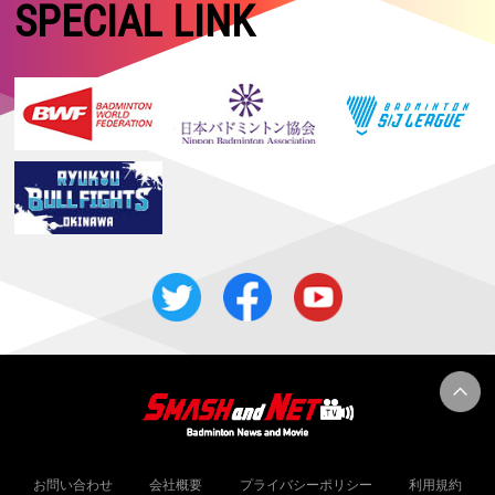
SPECIAL LINK
2026.05.27
【シンガポールオープン2026 Super 750・1回戦2日目】五十嵐／志
田、霜上／保原、渡辺／田口がランキング上位に勝利！
2026.05.26
【シンガポールオープン2026 Super 750・1回戦1日目】男子単：奈良岡
がランキング上位に勝利！
2026.05.24
【日本ランキングサーキット2026】高校2年の渡邉 柚乃が女子単優
勝！ 5種目いずれも初優勝
2026.05.24
【マレーシアマスターズ2026 Super 500・決勝】女子複：櫻本／廣田
は準優勝
2026.05.23
【マレーシアマスターズ2026 Super 500・準決勝】女子複：櫻本／廣
田が決勝進出！ 女子単：明地はベスト4
2026.05.22
【マレーシアマスターズ2026 Super 500・準々決勝】女子単：明地、
女子複：櫻本／廣田が準決勝進出！
2026.05.21
【マレーシアマスターズ2026 Super 500・2回戦】女子複：櫻本／廣田
が志田／五十嵐を破る！ 日本勢５組が準々決勝進出
お問い合わせ
会社概要
プライバシーポリシー
利用規約