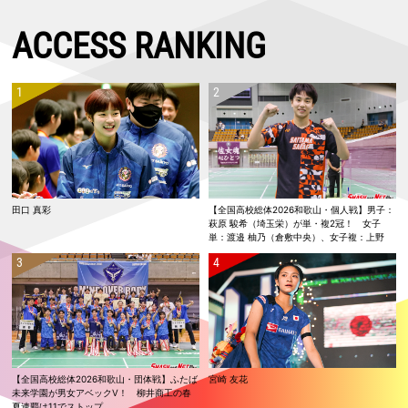
に勝利！ 日本勢5組が準決勝進出
ACCESS RANKING
2026.06.25
【USオープン2026 Super 300・2回戦】日本勢11組が準々決勝進出
2026.06.24
【USオープン2026 Super 300・1回戦2日目】日本勢14組が2回戦進出
2026.06.23
【USオープン2026 Super 300・予選／1回戦1日目】日本勢８組が勝利
2026.06.21
【全日本実業団2026・決勝】男子：トナミ運輸、女子：岐阜Bluvicが優
勝！！
田口 真彩
【全国高校総体2026和歌山・個人戦】男子：
2026.06.20
萩原 駿希（埼玉栄）が単・複2冠！ 女子
【全日本実業団2026・準々決勝／準決勝】男子：トナミ運輸と
単：渡邉 柚乃（倉敷中央）、女子複：上野
優寿／伴野 碧唯（ふたば未来学園）が春夏連
BIPROGY、女子：岐阜BluvicとBIPROGYが決勝進出！
覇！
2026.06.14
【オーストラリアオープン2026 Super 500・決勝】女子単：山口 茜が
優勝！！
2026.06.13
【オーストラリアオープン2026 Super 500・準決勝】山口が決勝進
出！ 奥原はベスト4
【全国高校総体2026和歌山・団体戦】ふたば
宮崎 友花
未来学園が男女アベックV！ 柳井商工の春
2026.06.12
夏連覇は11でストップ