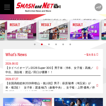
人戦】男子：萩原
駿希（埼玉栄）が
2026.08.02
2026.07.26
単・複2冠！ 女
【タイペイオープ
【中国オープン
2
団
子単：渡邉 柚乃
ン2026 Super
2026 Super
来
（倉敷中央）、女
300】男子単：沖
1000・決勝】女
2
ッ
子複：上野 優寿／
本、女子複：髙橋
子単：山口が優
工
伴野 碧唯（ふたば
／中出、混合複：
勝！！ 女子複：
で
未来学園）が春夏
渡辺／田口が優
福島／松本は準優
連覇！
勝！！
勝
What's News
一覧を見る
2026.08.02
【タイペイオープン2026 Super 300】男子単：沖本、女子複：髙橋／
中出、混合複：渡辺／田口が優勝！！
2026.07.27
【全国高校総体2026和歌山・個人戦】男子：萩原 駿希（埼玉栄）が
単・複2冠！ 女子単：渡邉 柚乃（倉敷中央）、女子複：上野 優寿／伴
野 碧唯（ふたば未来学園）が春夏連覇！
2026.07.26
【中国オープン2026 Super 1000・決勝】女子単：山口が優勝！！ 女