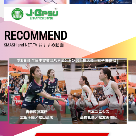
子複：福島／松本は準優勝
2026.07.25
【中国オープン2026 Super 1000・準決勝】山口、福島／松本が決勝進
出！ 宮崎はベスト4
2026.07.24
RECOMMEND
【中国オープン2026 Super 1000・準々決勝】女子単：宮崎が上位選手
に勝利！ 女子単：山口、女子複：福島／松本も準決勝進出
SMASH and NET.TV おすすめ動画
2026.07.24
【全国高校総体2026和歌山・団体戦】ふたば未来学園が男女アベック
V！ 柳井商工の春夏連覇は11でストップ
2026.07.23
【中国オープン2026 Super 1000・2回戦】混合複：渡辺／田口が上位
ペアに勝利！ 日本勢6組が準々決勝進出
2026.07.22
【中国オープン2026 Super 1000・1回戦2日目】混合複：霜上／保原が
上位ペアに勝利！ 日本勢13組が2回戦進出
2026.07.21
【中国オープン2026 Super 1000・1回戦1日目】男子複：熊谷／西 が上
位ペアに勝利！
2026.07.19
【ジャパンオープン2026 Super 750・決勝】女子単：山口、男子単：渡