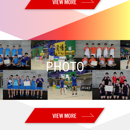
【カナダオープン2026 Super 300・準決勝】日本勢が5種目全てで決勝
進出！ 男子単・女子複は日本勢対決へ
2026.07.03
【カナダオープン2026 Super 300・準々決勝】後藤／吉田が格上に勝
利！ 沖本、鈴木／山北、古賀／齋藤が日本人対決を制す！
2026.07.02
【カナダオープン2026 Super 300・2回戦】日本勢13組が準々決勝進出
2026.07.01
【カナダオープン2026 Super 300・1回戦2日目】日本勢17組が2回戦進
出
PHOTO
2026.06.30
【カナダオープン2026 Super 300・予選／1回戦1日目】日本勢7組が2
回戦進出 男子単：秦野が本戦出場
写真
2026.06.28
【USオープン2026 Super 300・決勝】男子複：山下／岡村が海外ツ
アー初優勝！！ 女子複：髙橋／中出はツアー3連続優勝！！
2026.06.27
【USオープン2026 Super 300・準決勝】男子複：山下／岡村、女子
複：髙橋／中出が決勝進出！
2026.06.26
【USオープン2026 Super 300・準々決勝】女子複：髙橋／中出が格上