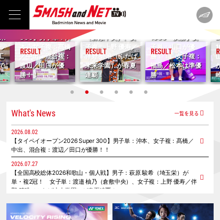
人戦】男子：萩原
駿希（埼玉栄）が
2026.08.02
2026.07.26
単・複2冠！ 女
【タイペイオープ
【中国オープン
2
団
子単：渡邉 柚乃
ン2026 Super
2026 Super
来
（倉敷中央）、女
300】男子単：沖
1000・決勝】女
2
ッ
子複：上野 優寿／
本、女子複：髙橋
子単：山口が優
工
伴野 碧唯（ふたば
／中出、混合複：
勝！！ 女子複：
で
未来学園）が春夏
渡辺／田口が優
福島／松本は準優
連覇！
勝！！
勝
What's News
一覧を見る
2026.08.02
【タイペイオープン2026 Super 300】男子単：沖本、女子複：髙橋／
中出、混合複：渡辺／田口が優勝！！
2026.07.27
【全国高校総体2026和歌山・個人戦】男子：萩原 駿希（埼玉栄）が
単・複2冠！ 女子単：渡邉 柚乃（倉敷中央）、女子複：上野 優寿／伴
野 碧唯（ふたば未来学園）が春夏連覇！
2026.07.26
【中国オープン2026 Super 1000・決勝】女子単：山口が優勝！！ 女