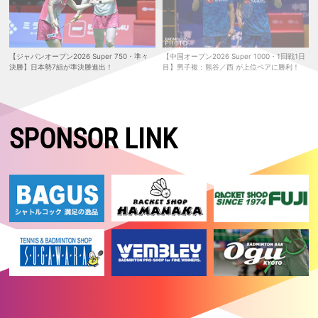
【インドネシアオープン2026 Super 1000・2回戦】男子単：田中が世
界ランク1位に勝利！！
2026.06.03
【インドネシアオープン2026 Super 1000・1回戦2日目】日本勢12組が
【ジャパンオープン2026 Super 750・準々
【中国オープン2026 Super 1000・1回戦1日
決勝】日本勢7組が準決勝進出！
目】男子複：熊谷／西 が上位ペアに勝利！
2回戦進出
2026.06.02
【インドネシアオープン2026 Super 1000・1回戦1日目】日本勢の女子
複3組いずれも勝利 女子単：仁平は明地に勝利
SPONSOR LINK
2026.05.31
【シンガポールオープン2026 Super 750・決勝】女子単：山口、混合
複：霜上／保原ともに準優勝
2026.05.30
【シンガポールオープン2026 Super 750・準決勝】女子単：山口、混合
複：霜上／保原が決勝進出！
2026.05.29
【シンガポールオープン2026 Super 750・準々決勝】混合複：霜上／保
原の快進撃止まらず！ 日本勢4組が準決勝進出
2026.05.28
【シンガポールオープン2026 Super 750・2回戦】日本勢9組が準々決
勝進出