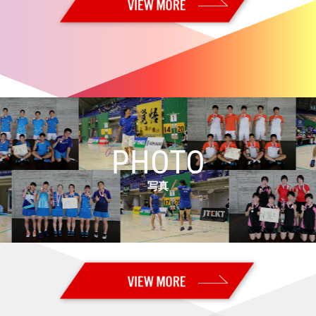
【カナダオープン2026 Super 300・準決勝】日本勢が5種目全てで決勝
進出！ 男子単・女子複は日本勢対決へ
2026.07.03
【カナダオープン2026 Super 300・準々決勝】後藤／吉田が格上に勝
利！ 沖本、鈴木／山北、古賀／齋藤が日本人対決を制す！
2026.07.02
【カナダオープン2026 Super 300・2回戦】日本勢13組が準々決勝進出
2026.07.01
【カナダオープン2026 Super 300・1回戦2日目】日本勢17組が2回戦進
出
PHOTO
2026.06.30
【カナダオープン2026 Super 300・予選／1回戦1日目】日本勢7組が2
回戦進出 男子単：秦野が本戦出場
写真
2026.06.28
【USオープン2026 Super 300・決勝】男子複：山下／岡村が海外ツ
アー初優勝！！ 女子複：髙橋／中出はツアー3連続優勝！！
2026.06.27
【USオープン2026 Super 300・準決勝】男子複：山下／岡村、女子
複：髙橋／中出が決勝進出！
2026.06.26
【USオープン2026 Super 300・準々決勝】女子複：髙橋／中出が格上