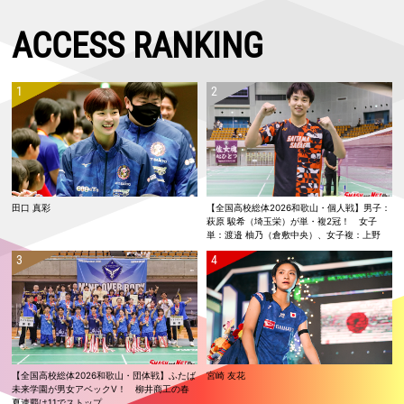
に勝利！ 日本勢5組が準決勝進出
ACCESS RANKING
2026.06.25
【USオープン2026 Super 300・2回戦】日本勢11組が準々決勝進出
2026.06.24
【USオープン2026 Super 300・1回戦2日目】日本勢14組が2回戦進出
2026.06.23
【USオープン2026 Super 300・予選／1回戦1日目】日本勢８組が勝利
2026.06.21
【全日本実業団2026・決勝】男子：トナミ運輸、女子：岐阜Bluvicが優
勝！！
田口 真彩
【全国高校総体2026和歌山・個人戦】男子：
2026.06.20
萩原 駿希（埼玉栄）が単・複2冠！ 女子
【全日本実業団2026・準々決勝／準決勝】男子：トナミ運輸と
単：渡邉 柚乃（倉敷中央）、女子複：上野
優寿／伴野 碧唯（ふたば未来学園）が春夏連
BIPROGY、女子：岐阜BluvicとBIPROGYが決勝進出！
覇！
2026.06.14
【オーストラリアオープン2026 Super 500・決勝】女子単：山口 茜が
優勝！！
2026.06.13
【オーストラリアオープン2026 Super 500・準決勝】山口が決勝進
出！ 奥原はベスト4
【全国高校総体2026和歌山・団体戦】ふたば
宮崎 友花
未来学園が男女アベックV！ 柳井商工の春
2026.06.12
夏連覇は11でストップ