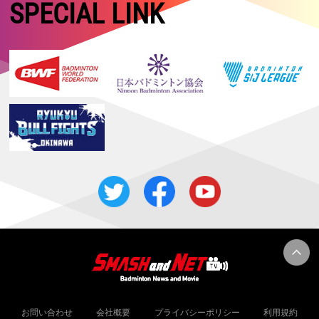
SPECIAL LINK
2026.05.27
【シンガポールオープン2026 Super 750・1回戦2日目】五十嵐／志
田、霜上／保原、渡辺／田口がランキング上位に勝利！
2026.05.26
【シンガポールオープン2026 Super 750・1回戦1日目】男子単：奈良岡
がランキング上位に勝利！
2026.05.24
【日本ランキングサーキット2026】高校2年の渡邉 柚乃が女子単優
勝！ 5種目いずれも初優勝
2026.05.24
【マレーシアマスターズ2026 Super 500・決勝】女子複：櫻本／廣田
は準優勝
2026.05.23
【マレーシアマスターズ2026 Super 500・準決勝】女子複：櫻本／廣
田が決勝進出！ 女子単：明地はベスト4
2026.05.22
【マレーシアマスターズ2026 Super 500・準々決勝】女子単：明地、
女子複：櫻本／廣田が準決勝進出！
2026.05.21
【マレーシアマスターズ2026 Super 500・2回戦】女子複：櫻本／廣田
が志田／五十嵐を破る！ 日本勢５組が準々決勝進出
お問い合わせ
会社概要
プライバシーポリシー
利用規約