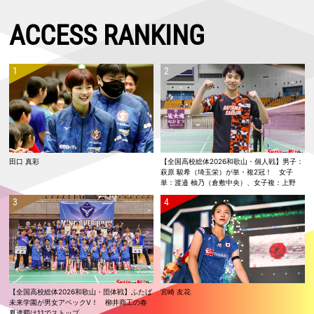
に勝利！ 日本勢5組が準決勝進出
ACCESS RANKING
2026.06.25
【USオープン2026 Super 300・2回戦】日本勢11組が準々決勝進出
2026.06.24
【USオープン2026 Super 300・1回戦2日目】日本勢14組が2回戦進出
2026.06.23
【USオープン2026 Super 300・予選／1回戦1日目】日本勢８組が勝利
2026.06.21
【全日本実業団2026・決勝】男子：トナミ運輸、女子：岐阜Bluvicが優
勝！！
田口 真彩
【全国高校総体2026和歌山・個人戦】男子：
2026.06.20
萩原 駿希（埼玉栄）が単・複2冠！ 女子
【全日本実業団2026・準々決勝／準決勝】男子：トナミ運輸と
単：渡邉 柚乃（倉敷中央）、女子複：上野
優寿／伴野 碧唯（ふたば未来学園）が春夏連
BIPROGY、女子：岐阜BluvicとBIPROGYが決勝進出！
覇！
2026.06.14
【オーストラリアオープン2026 Super 500・決勝】女子単：山口 茜が
優勝！！
2026.06.13
【オーストラリアオープン2026 Super 500・準決勝】山口が決勝進
出！ 奥原はベスト4
【全国高校総体2026和歌山・団体戦】ふたば
宮崎 友花
未来学園が男女アベックV！ 柳井商工の春
2026.06.12
夏連覇は11でストップ