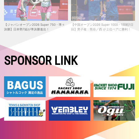
【インドネシアオープン2026 Super 1000・2回戦】男子単：田中が世
界ランク1位に勝利！！
2026.06.03
【インドネシアオープン2026 Super 1000・1回戦2日目】日本勢12組が
【ジャパンオープン2026 Super 750・準々
【中国オープン2026 Super 1000・1回戦1日
決勝】日本勢7組が準決勝進出！
目】男子複：熊谷／西 が上位ペアに勝利！
2回戦進出
2026.06.02
【インドネシアオープン2026 Super 1000・1回戦1日目】日本勢の女子
複3組いずれも勝利 女子単：仁平は明地に勝利
SPONSOR LINK
2026.05.31
【シンガポールオープン2026 Super 750・決勝】女子単：山口、混合
複：霜上／保原ともに準優勝
2026.05.30
【シンガポールオープン2026 Super 750・準決勝】女子単：山口、混合
複：霜上／保原が決勝進出！
2026.05.29
【シンガポールオープン2026 Super 750・準々決勝】混合複：霜上／保
原の快進撃止まらず！ 日本勢4組が準決勝進出
2026.05.28
【シンガポールオープン2026 Super 750・2回戦】日本勢9組が準々決
勝進出