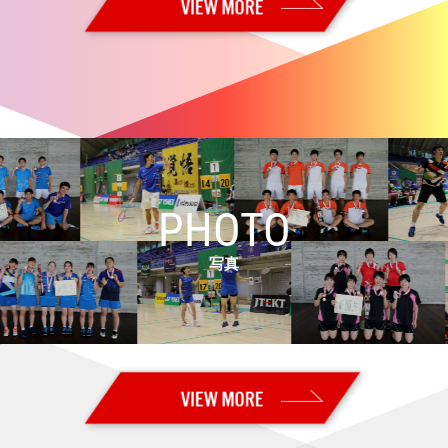
【カナダオープン2026 Super 300・準決勝】日本勢が5種目全てで決勝
進出！ 男子単・女子複は日本勢対決へ
2026.07.03
【カナダオープン2026 Super 300・準々決勝】後藤／吉田が格上に勝
利！ 沖本、鈴木／山北、古賀／齋藤が日本人対決を制す！
2026.07.02
【カナダオープン2026 Super 300・2回戦】日本勢13組が準々決勝進出
2026.07.01
【カナダオープン2026 Super 300・1回戦2日目】日本勢17組が2回戦進
出
PHOTO
2026.06.30
【カナダオープン2026 Super 300・予選／1回戦1日目】日本勢7組が2
回戦進出 男子単：秦野が本戦出場
写真
2026.06.28
【USオープン2026 Super 300・決勝】男子複：山下／岡村が海外ツ
アー初優勝！！ 女子複：髙橋／中出はツアー3連続優勝！！
2026.06.27
【USオープン2026 Super 300・準決勝】男子複：山下／岡村、女子
複：髙橋／中出が決勝進出！
2026.06.26
【USオープン2026 Super 300・準々決勝】女子複：髙橋／中出が格上