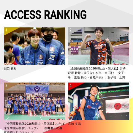
に勝利！ 日本勢5組が準決勝進出
ACCESS RANKING
2026.06.25
【USオープン2026 Super 300・2回戦】日本勢11組が準々決勝進出
2026.06.24
【USオープン2026 Super 300・1回戦2日目】日本勢14組が2回戦進出
2026.06.23
【USオープン2026 Super 300・予選／1回戦1日目】日本勢８組が勝利
2026.06.21
【全日本実業団2026・決勝】男子：トナミ運輸、女子：岐阜Bluvicが優
勝！！
田口 真彩
【全国高校総体2026和歌山・個人戦】男子：
2026.06.20
萩原 駿希（埼玉栄）が単・複2冠！ 女子
【全日本実業団2026・準々決勝／準決勝】男子：トナミ運輸と
単：渡邉 柚乃（倉敷中央）、女子複：上野
優寿／伴野 碧唯（ふたば未来学園）が春夏連
BIPROGY、女子：岐阜BluvicとBIPROGYが決勝進出！
覇！
2026.06.14
【オーストラリアオープン2026 Super 500・決勝】女子単：山口 茜が
優勝！！
2026.06.13
【オーストラリアオープン2026 Super 500・準決勝】山口が決勝進
出！ 奥原はベスト4
【全国高校総体2026和歌山・団体戦】ふたば
宮崎 友花
未来学園が男女アベックV！ 柳井商工の春
2026.06.12
夏連覇は11でストップ