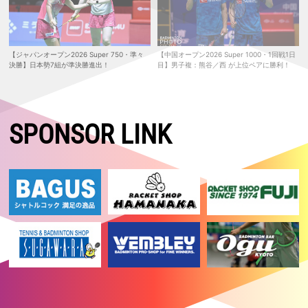
【インドネシアオープン2026 Super 1000・2回戦】男子単：田中が世
界ランク1位に勝利！！
2026.06.03
【インドネシアオープン2026 Super 1000・1回戦2日目】日本勢12組が
【ジャパンオープン2026 Super 750・準々
【中国オープン2026 Super 1000・1回戦1日
決勝】日本勢7組が準決勝進出！
目】男子複：熊谷／西 が上位ペアに勝利！
2回戦進出
2026.06.02
【インドネシアオープン2026 Super 1000・1回戦1日目】日本勢の女子
複3組いずれも勝利 女子単：仁平は明地に勝利
SPONSOR LINK
2026.05.31
【シンガポールオープン2026 Super 750・決勝】女子単：山口、混合
複：霜上／保原ともに準優勝
2026.05.30
【シンガポールオープン2026 Super 750・準決勝】女子単：山口、混合
複：霜上／保原が決勝進出！
2026.05.29
【シンガポールオープン2026 Super 750・準々決勝】混合複：霜上／保
原の快進撃止まらず！ 日本勢4組が準決勝進出
2026.05.28
【シンガポールオープン2026 Super 750・2回戦】日本勢9組が準々決
勝進出