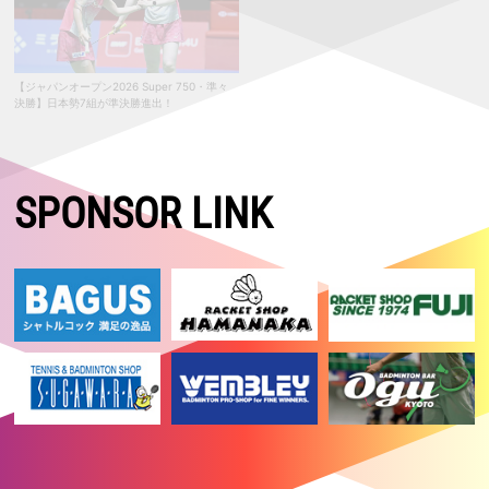
【インドネシアオープン2026 Super 1000・2回戦】男子単：田中が世
界ランク1位に勝利！！
2026.06.03
【インドネシアオープン2026 Super 1000・1回戦2日目】日本勢12組が
【ジャパンオープン2026 Super 750・準々
【中国オープン2026 Super 1000・1回戦1日
決勝】日本勢7組が準決勝進出！
目】男子複：熊谷／西 が上位ペアに勝利！
2回戦進出
2026.06.02
【インドネシアオープン2026 Super 1000・1回戦1日目】日本勢の女子
複3組いずれも勝利 女子単：仁平は明地に勝利
SPONSOR LINK
2026.05.31
【シンガポールオープン2026 Super 750・決勝】女子単：山口、混合
複：霜上／保原ともに準優勝
2026.05.30
【シンガポールオープン2026 Super 750・準決勝】女子単：山口、混合
複：霜上／保原が決勝進出！
2026.05.29
【シンガポールオープン2026 Super 750・準々決勝】混合複：霜上／保
原の快進撃止まらず！ 日本勢4組が準決勝進出
2026.05.28
【シンガポールオープン2026 Super 750・2回戦】日本勢9組が準々決
勝進出