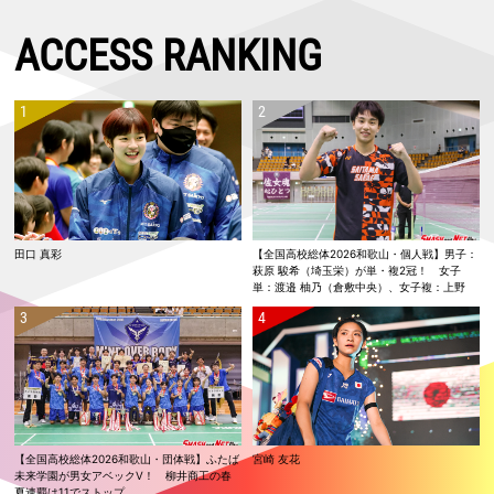
に勝利！ 日本勢5組が準決勝進出
ACCESS RANKING
2026.06.25
【USオープン2026 Super 300・2回戦】日本勢11組が準々決勝進出
2026.06.24
【USオープン2026 Super 300・1回戦2日目】日本勢14組が2回戦進出
2026.06.23
【USオープン2026 Super 300・予選／1回戦1日目】日本勢８組が勝利
2026.06.21
【全日本実業団2026・決勝】男子：トナミ運輸、女子：岐阜Bluvicが優
勝！！
田口 真彩
【全国高校総体2026和歌山・個人戦】男子：
2026.06.20
萩原 駿希（埼玉栄）が単・複2冠！ 女子
【全日本実業団2026・準々決勝／準決勝】男子：トナミ運輸と
単：渡邉 柚乃（倉敷中央）、女子複：上野
優寿／伴野 碧唯（ふたば未来学園）が春夏連
BIPROGY、女子：岐阜BluvicとBIPROGYが決勝進出！
覇！
2026.06.14
【オーストラリアオープン2026 Super 500・決勝】女子単：山口 茜が
優勝！！
2026.06.13
【オーストラリアオープン2026 Super 500・準決勝】山口が決勝進
出！ 奥原はベスト4
【全国高校総体2026和歌山・団体戦】ふたば
宮崎 友花
未来学園が男女アベックV！ 柳井商工の春
2026.06.12
夏連覇は11でストップ