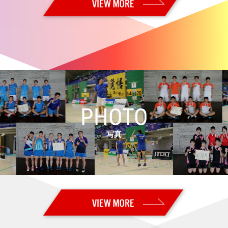
【カナダオープン2026 Super 300・準決勝】日本勢が5種目全てで決勝
進出！ 男子単・女子複は日本勢対決へ
2026.07.03
【カナダオープン2026 Super 300・準々決勝】後藤／吉田が格上に勝
利！ 沖本、鈴木／山北、古賀／齋藤が日本人対決を制す！
2026.07.02
【カナダオープン2026 Super 300・2回戦】日本勢13組が準々決勝進出
2026.07.01
【カナダオープン2026 Super 300・1回戦2日目】日本勢17組が2回戦進
出
PHOTO
2026.06.30
【カナダオープン2026 Super 300・予選／1回戦1日目】日本勢7組が2
回戦進出 男子単：秦野が本戦出場
写真
2026.06.28
【USオープン2026 Super 300・決勝】男子複：山下／岡村が海外ツ
アー初優勝！！ 女子複：髙橋／中出はツアー3連続優勝！！
2026.06.27
【USオープン2026 Super 300・準決勝】男子複：山下／岡村、女子
複：髙橋／中出が決勝進出！
2026.06.26
【USオープン2026 Super 300・準々決勝】女子複：髙橋／中出が格上