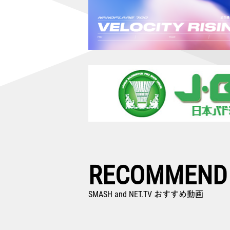
2026.07.24
【中国オープン2026 
2026.07.24
【全国高校総体2026和
2026.07.23
【中国オープン2026 S
2026.07.22
【中国オープン2026 S
2026.07.21
【中国オープン2026 Su
2026.07.19
【ジャパンオープン2026
2026.07.18
【ジャパンオープン2026
2026.07.17
【ジャパンオープン2026
RECOMMEND
2026.07.16
【ジャパンオープン202
SMASH and NET.TV おすすめ動画
2026.07.15
【ジャパンオープン2026
2026.07.14
【ジャパンオープン2026