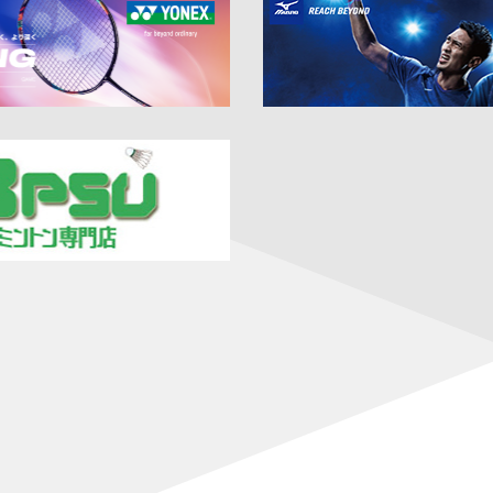
Super 1000・準々決勝】女子単：宮崎が上位選手に勝利！ 女子単：
歌山・団体戦】ふたば未来学園が男女アベックV！ 柳井商工の春夏連覇は
uper 1000・2回戦】混合複：渡辺／田口が上位ペアに勝利！ 日本勢6
uper 1000・1回戦2日目】混合複：霜上／保原が上位ペアに勝利！ 日本
per 1000・1回戦1日目】男子複：熊谷／西 が上位ペアに勝利！
 Super 750・決勝】女子単：山口、男子単：渡邉いずれも準優勝
 Super 750・準決勝】女子単：山口、男子単：渡邉が決勝進出！
 Super 750・準々決勝】日本勢7組が準決勝進出！
6 Super 750・2回戦】女子複：鈴木／山北、混合複：古賀／齋藤、
 Super 750・1回戦2日目】男子単：田中、男子複：川邊／松川が格
 Super 750・1回戦1日目】古賀／齋藤がランキング上位に勝利！ 