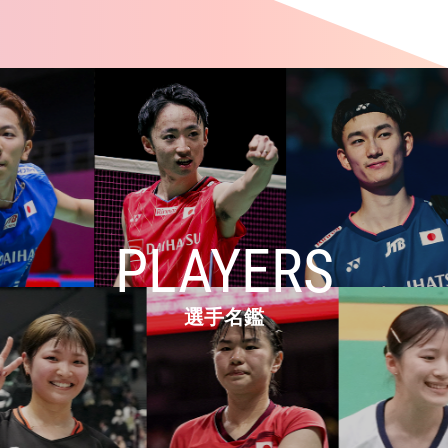
per 300・1回戦2日目】日本勢14組が2回戦進出
per 300・予選／1回戦1日目】日本勢８組が勝利
勝】男子：トナミ運輸、女子：岐阜Bluvicが優勝！！
々決勝／準決勝】男子：トナミ運輸とBIPROGY、女子：岐阜BluvicとB
026 Super 500・決勝】女子単：山口 茜が優勝！！
026 Super 500・準決勝】山口が決勝進出！ 奥原はベスト4
PLAYERS
026 Super 500・準々決勝】山口、奥原が準決勝進出
026 Super 500・2回戦】日本勢３組が準々決勝進出
選手名鑑
26 Super 500・1回戦2日目】日本勢5組が2回戦進出
026 Super 500・予選／1回戦1日目】男子単：小川 翔悟、武井 凛
26 Super 1000・決勝】フクマツ優勝！！ 山口は準優勝