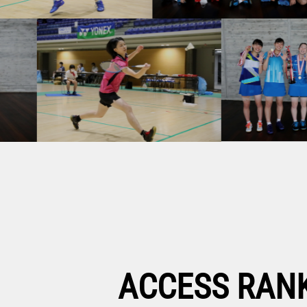
2026.05.24
【日本ランキングサーキッ
2026.05.24
【マレーシアマスターズ20
2026.05.23
【マレーシアマスターズ20
2026.05.22
【マレーシアマスターズ20
2026.05.21
【マレーシアマスターズ2
2026.05.20
【マレーシアマスターズ202
2026.05.19
【マレーシアマスターズ20
2026.05.17
【タイオープン2026 S
2026.05.17
【中国マスターズ2026 S
ACCESS RAN
2026.05.16
【タイオープン2026 S