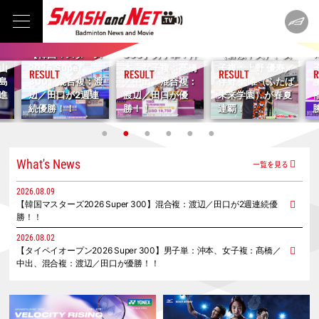
人戦】男子：萩原
駿希（埼玉栄）が
2026.08.02
2
単・複2冠！ 女
【タイペイオープ
子単：渡邉 柚乃
崎
ン2026 Super
2
2026.08.09
（倉敷中央）、女
【韓国マスターズ
300】男子単：沖
子複：上野 優寿／
山
2026 Super
本、女子複：髙橋
伴野 碧唯（ふたば
島
300】混合複：渡
／中出、混合複：
未来学園）が春夏
進
辺／田口が2週連
渡辺／田口が優
連覇！
続優勝！！
勝！！
What's News
一覧を見る
2026.08.09
【韓国マスターズ2026 Super 300】混合複：渡辺／田口が2週連続優
勝！！
2026.08.02
【タイペイオープン2026 Super 300】男子単：沖本、女子複：髙橋／
中出、混合複：渡辺／田口が優勝！！
2026.07.27
【全国高校総体2026和歌山・個人戦】男子：萩原 駿希（埼玉栄）が
単・複2冠！ 女子単：渡邉 柚乃（倉敷中央）、女子複：上野 優寿／伴