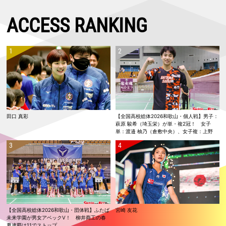
複：髙橋／中出が決勝進出！
ACCESS RANKING
2026.06.26
【USオープン2026 Super 300・準々決勝】女子複：髙橋／中出が格上
に勝利！ 日本勢5組が準決勝進出
2026.06.25
【USオープン2026 Super 300・2回戦】日本勢11組が準々決勝進出
2026.06.24
【USオープン2026 Super 300・1回戦2日目】日本勢14組が2回戦進出
2026.06.23
【USオープン2026 Super 300・予選／1回戦1日目】日本勢８組が勝利
田口 真彩
【全国高校総体2026和歌山・個人戦】男子：
2026.06.21
萩原 駿希（埼玉栄）が単・複2冠！ 女子
【全日本実業団2026・決勝】男子：トナミ運輸、女子：岐阜Bluvicが優
単：渡邉 柚乃（倉敷中央）、女子複：上野
優寿／伴野 碧唯（ふたば未来学園）が春夏連
勝！！
覇！
2026.06.20
【全日本実業団2026・準々決勝／準決勝】男子：トナミ運輸と
BIPROGY、女子：岐阜BluvicとBIPROGYが決勝進出！
2026.06.14
【オーストラリアオープン2026 Super 500・決勝】女子単：山口 茜が
優勝！！
【全国高校総体2026和歌山・団体戦】ふたば
宮崎 友花
未来学園が男女アベックV！ 柳井商工の春
2026.06.13
夏連覇は11でストップ