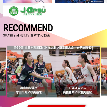
子複：福島／松本は準優勝
2026.07.25
【中国オープン2026 Super 1000・準決勝】山口、福島／松本が決勝進
出！ 宮崎はベスト4
2026.07.24
RECOMMEND
【中国オープン2026 Super 1000・準々決勝】女子単：宮崎が上位選手
に勝利！ 女子単：山口、女子複：福島／松本も準決勝進出
SMASH and NET.TV おすすめ動画
2026.07.24
【全国高校総体2026和歌山・団体戦】ふたば未来学園が男女アベック
V！ 柳井商工の春夏連覇は11でストップ
2026.07.23
【中国オープン2026 Super 1000・2回戦】混合複：渡辺／田口が上位
ペアに勝利！ 日本勢6組が準々決勝進出
2026.07.22
【中国オープン2026 Super 1000・1回戦2日目】混合複：霜上／保原が
上位ペアに勝利！ 日本勢13組が2回戦進出
2026.07.21
【中国オープン2026 Super 1000・1回戦1日目】男子複：熊谷／西 が上
位ペアに勝利！
2026.07.19
【ジャパンオープン2026 Super 750・決勝】女子単：山口、男子単：渡