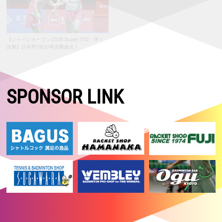
【インドネシアオープン2026 Super 1000・2回戦】男子単：田中が世
界ランク1位に勝利！！
2026.06.03
【インドネシアオープン2026 Super 1000・1回戦2日目】日本勢12組が
【ジャパンオープン2026 Super 750・準々
【中国オープン2026 Super 1000・1回戦1日
決勝】日本勢7組が準決勝進出！
目】男子複：熊谷／西 が上位ペアに勝利！
2回戦進出
2026.06.02
【インドネシアオープン2026 Super 1000・1回戦1日目】日本勢の女子
複3組いずれも勝利 女子単：仁平は明地に勝利
SPONSOR LINK
2026.05.31
【シンガポールオープン2026 Super 750・決勝】女子単：山口、混合
複：霜上／保原ともに準優勝
2026.05.30
【シンガポールオープン2026 Super 750・準決勝】女子単：山口、混合
複：霜上／保原が決勝進出！
2026.05.29
【シンガポールオープン2026 Super 750・準々決勝】混合複：霜上／保
原の快進撃止まらず！ 日本勢4組が準決勝進出
2026.05.28
【シンガポールオープン2026 Super 750・2回戦】日本勢9組が準々決
勝進出