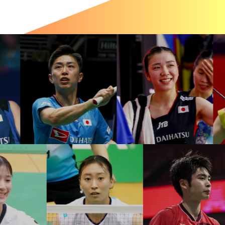
IPROGYが決勝進出！
生 ともに本戦出場ならず