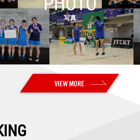
PHOTO
ト2026】高校2年の渡邉 柚乃が女子単優勝！ 5種目いずれも初優勝
写真
26 Super 500・決勝】女子複：櫻本／廣田は準優勝
26 Super 500・準決勝】女子複：櫻本／廣田が決勝進出！ 女子単
26 Super 500・準々決勝】女子単：明地、女子複：櫻本／廣田が準
026 Super 500・2回戦】女子複：櫻本／廣田が志田／五十嵐を破
6 Super 500・1回戦2日目】日本勢9組が2回戦進出
26 Super 500・予選／1回戦1日目】日本勢3組がいずれも勝利
uper 500・決勝】女子単：山口が優勝！！ 女子複：中西／岩永は準優
uper 100】女子複：髙橋／中出が優勝！！
KING
uper 500・準決勝】女子複：中西／岩永、女子単：山口が決勝進出！