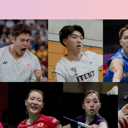
2026.06.24
【USオープン2026 Su
2026.06.23
【USオープン2026 Su
2026.06.21
【全日本実業団2026・決
2026.06.20
【全日本実業団2026・準
2026.06.14
【オーストラリアオープン2
2026.06.13
【オーストラリアオープン2
2026.06.12
【オーストラリアオープン2
2026.06.11
【オーストラリアオープン2
2026.06.10
【オーストラリアオープン20
2026.06.09
【オーストラリアオープン2
2026.06.07
【インドネシアオープン20