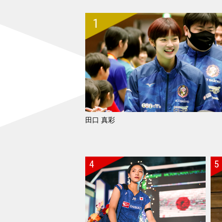
2026.05.15
【タイオープン2026 S
2026.05.14
【タイオープン2026 S
2026.05.13
【タイオープン2026 Su
2026.05.12
【タイオープン2026 S
2026.05.04
【関東大学春季リーグ20
2026.05.02
【トマス＆ユーバー杯20
田口 真彩
2026.05.01
【トマス＆ユーバー杯20
2026.04.30
【トマス＆ユーバー杯20
2026.04.13
【ミズノおもてなしカップ
2026.04.12
【ミズノおもてなしカップ