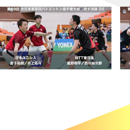
制覇！
複は日本勢対決へ
北、古賀／齋藤が日本人対決を制す！
野が本戦出場
複：髙橋／中出はツアー3連続優勝！！
！
準決勝進出