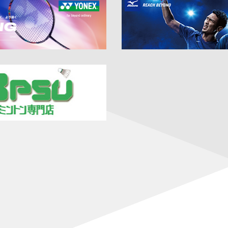
Super 1000・準々決勝】女子単：宮崎が上位選手に勝利！ 女子単：
歌山・団体戦】ふたば未来学園が男女アベックV！ 柳井商工の春夏連覇は
uper 1000・2回戦】混合複：渡辺／田口が上位ペアに勝利！ 日本勢6
uper 1000・1回戦2日目】混合複：霜上／保原が上位ペアに勝利！ 日本
per 1000・1回戦1日目】男子複：熊谷／西 が上位ペアに勝利！
 Super 750・決勝】女子単：山口、男子単：渡邉いずれも準優勝
 Super 750・準決勝】女子単：山口、男子単：渡邉が決勝進出！
 Super 750・準々決勝】日本勢7組が準決勝進出！
6 Super 750・2回戦】女子複：鈴木／山北、混合複：古賀／齋藤、
 Super 750・1回戦2日目】男子単：田中、男子複：川邊／松川が格
 Super 750・1回戦1日目】古賀／齋藤がランキング上位に勝利！ 