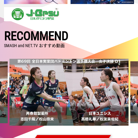
子複：福島／松本は準優勝
2026.07.25
【中国オープン2026 Super 1000・準決勝】山口、福島／松本が決勝進
出！ 宮崎はベスト4
2026.07.24
RECOMMEND
【中国オープン2026 Super 1000・準々決勝】女子単：宮崎が上位選手
に勝利！ 女子単：山口、女子複：福島／松本も準決勝進出
SMASH and NET.TV おすすめ動画
2026.07.24
【全国高校総体2026和歌山・団体戦】ふたば未来学園が男女アベック
V！ 柳井商工の春夏連覇は11でストップ
2026.07.23
【中国オープン2026 Super 1000・2回戦】混合複：渡辺／田口が上位
ペアに勝利！ 日本勢6組が準々決勝進出
2026.07.22
【中国オープン2026 Super 1000・1回戦2日目】混合複：霜上／保原が
上位ペアに勝利！ 日本勢13組が2回戦進出
2026.07.21
【中国オープン2026 Super 1000・1回戦1日目】男子複：熊谷／西 が上
位ペアに勝利！
2026.07.19
【ジャパンオープン2026 Super 750・決勝】女子単：山口、男子単：渡