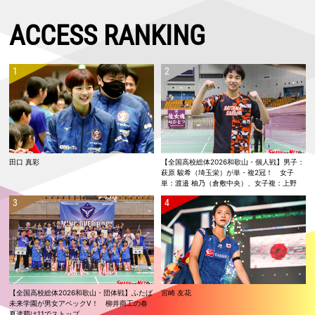
に勝利！ 日本勢5組が準決勝進出
ACCESS RANKING
2026.06.25
【USオープン2026 Super 300・2回戦】日本勢11組が準々決勝進出
2026.06.24
【USオープン2026 Super 300・1回戦2日目】日本勢14組が2回戦進出
2026.06.23
【USオープン2026 Super 300・予選／1回戦1日目】日本勢８組が勝利
2026.06.21
【全日本実業団2026・決勝】男子：トナミ運輸、女子：岐阜Bluvicが優
勝！！
田口 真彩
【全国高校総体2026和歌山・個人戦】男子：
2026.06.20
萩原 駿希（埼玉栄）が単・複2冠！ 女子
【全日本実業団2026・準々決勝／準決勝】男子：トナミ運輸と
単：渡邉 柚乃（倉敷中央）、女子複：上野
優寿／伴野 碧唯（ふたば未来学園）が春夏連
BIPROGY、女子：岐阜BluvicとBIPROGYが決勝進出！
覇！
2026.06.14
【オーストラリアオープン2026 Super 500・決勝】女子単：山口 茜が
優勝！！
2026.06.13
【オーストラリアオープン2026 Super 500・準決勝】山口が決勝進
出！ 奥原はベスト4
【全国高校総体2026和歌山・団体戦】ふたば
宮崎 友花
未来学園が男女アベックV！ 柳井商工の春
2026.06.12
夏連覇は11でストップ