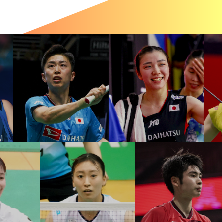
IPROGYが決勝進出！
生 ともに本戦出場ならず