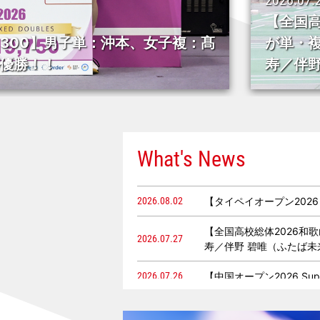
個人戦】男子：萩原 駿希（埼玉栄）
2026.07
柚乃（倉敷中央）、女子複：上野 優
【中国オ
）が春夏連覇！
勝！！
What's News
2026.08.02
【タイペイオープン2026
【全国高校総体2026和
2026.07.27
寿／伴野 碧唯（ふたば
2026.07.26
【中国オープン2026 S
2026.07.25
【中国オープン2026 S