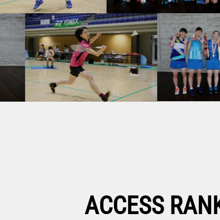
2026.05.24
【日本ランキングサーキッ
2026.05.24
【マレーシアマスターズ20
2026.05.23
【マレーシアマスターズ20
2026.05.22
【マレーシアマスターズ20
2026.05.21
【マレーシアマスターズ2
2026.05.20
【マレーシアマスターズ202
2026.05.19
【マレーシアマスターズ20
2026.05.17
【タイオープン2026 S
2026.05.17
【中国マスターズ2026 S
ACCESS RAN
2026.05.16
【タイオープン2026 S