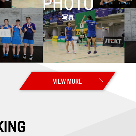
PHOTO
ト2026】高校2年の渡邉 柚乃が女子単優勝！ 5種目いずれも初優勝
写真
26 Super 500・決勝】女子複：櫻本／廣田は準優勝
26 Super 500・準決勝】女子複：櫻本／廣田が決勝進出！ 女子単
26 Super 500・準々決勝】女子単：明地、女子複：櫻本／廣田が準
026 Super 500・2回戦】女子複：櫻本／廣田が志田／五十嵐を破
6 Super 500・1回戦2日目】日本勢9組が2回戦進出
26 Super 500・予選／1回戦1日目】日本勢3組がいずれも勝利
uper 500・決勝】女子単：山口が優勝！！ 女子複：中西／岩永は準優
uper 100】女子複：髙橋／中出が優勝！！
KING
uper 500・準決勝】女子複：中西／岩永、女子単：山口が決勝進出！