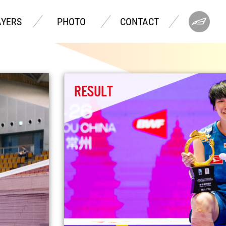
AYERS
PHOTO
CONTACT