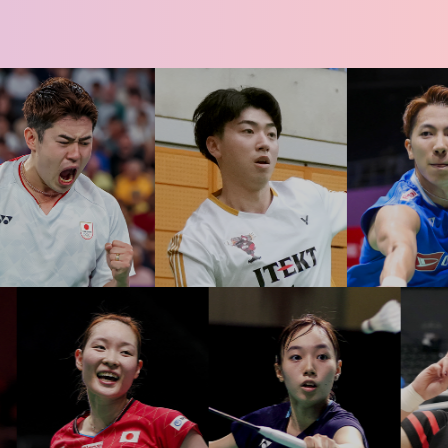
2026.06.24
【USオープン2026 Su
2026.06.23
【USオープン2026 Su
2026.06.21
【全日本実業団2026・決
2026.06.20
【全日本実業団2026・準
2026.06.14
【オーストラリアオープン2
2026.06.13
【オーストラリアオープン2
2026.06.12
【オーストラリアオープン2
2026.06.11
【オーストラリアオープン2
2026.06.10
【オーストラリアオープン20
2026.06.09
【オーストラリアオープン2
2026.06.07
【インドネシアオープン20