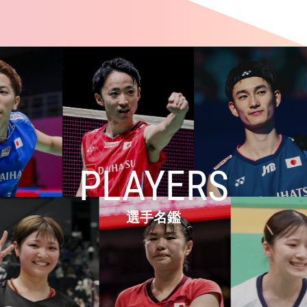
per 300・1回戦2日目】日本勢14組が2回戦進出
per 300・予選／1回戦1日目】日本勢８組が勝利
勝】男子：トナミ運輸、女子：岐阜Bluvicが優勝！！
々決勝／準決勝】男子：トナミ運輸とBIPROGY、女子：岐阜BluvicとB
026 Super 500・決勝】女子単：山口 茜が優勝！！
026 Super 500・準決勝】山口が決勝進出！ 奥原はベスト4
PLAYERS
026 Super 500・準々決勝】山口、奥原が準決勝進出
026 Super 500・2回戦】日本勢３組が準々決勝進出
選手名鑑
26 Super 500・1回戦2日目】日本勢5組が2回戦進出
026 Super 500・予選／1回戦1日目】男子単：小川 翔悟、武井 凛
26 Super 1000・決勝】フクマツ優勝！！ 山口は準優勝