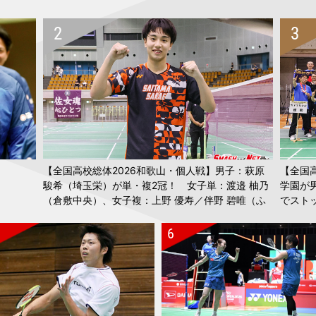
uper 500・準々決勝】日本勢4組が準決勝進出！
uper 500・2回戦】女子複：鈴木／山北、混合複：霜上／保原が難敵に勝
per 500・1回戦2日目】日本勢14組が2回戦進出
uper 500・予選／1回戦1日目】女子複：櫻本／廣田、予選で辛勝
26】男子：日本体育大学、女子：筑波大学が優勝！！
26・準決勝】日本女子、中国に0−3で敗退しベスト４
【全国高校総体2026和歌山・個人戦】男子：萩原
【全国
26・準々決勝】日本男子、フランスに0−3で敗退
駿希（埼玉栄）が単・複2冠！ 女子単：渡邉 柚乃
学園が
（倉敷中央）、女子複：上野 優寿／伴野 碧唯（ふ
でスト
26・準々決勝】日本女子、タイに3−1で勝利して準決勝進出！
たば未来学園）が春夏連覇！
 ジャパン2026】各種目の優勝者〜3位が決まり閉幕
 ジャパン2026】各国のバド愛好者がプレー 12日には松友美佐紀