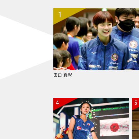
2026.05.15
【タイオープン2026 S
2026.05.14
【タイオープン2026 S
2026.05.13
【タイオープン2026 Su
2026.05.12
【タイオープン2026 S
2026.05.04
【関東大学春季リーグ20
2026.05.02
【トマス＆ユーバー杯20
田口 真彩
2026.05.01
【トマス＆ユーバー杯20
2026.04.30
【トマス＆ユーバー杯20
2026.04.13
【ミズノおもてなしカップ
2026.04.12
【ミズノおもてなしカップ