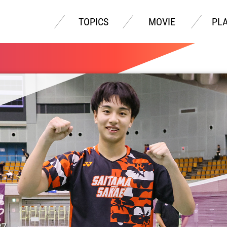
TOPICS
MOVIE
PL