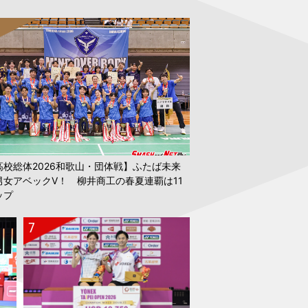
利！
高校総体2026和歌山・団体戦】ふたば未来
男女アベックV！ 柳井商工の春夏連覇は11
ップ
選手・早川賢一さんが来場、ファンと交流