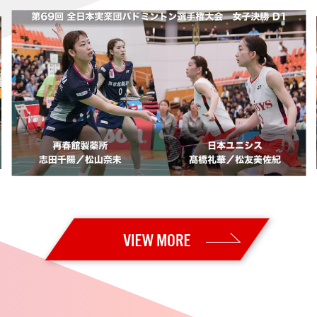
uper 300・決勝】日本勢が5種目制覇！！ 沖本はSuper 300大会 初
Super 300・準決勝】日本勢が5種目全てで決勝進出！ 男子単・女子
 Super 300・準々決勝】後藤／吉田が格上に勝利！ 沖本、鈴木／山
uper 300・2回戦】日本勢13組が準々決勝進出
uper 300・1回戦2日目】日本勢17組が2回戦進出
Super 300・予選／1回戦1日目】日本勢7組が2回戦進出 男子単：秦
uper 300・決勝】男子複：山下／岡村が海外ツアー初優勝！！ 女子
uper 300・準決勝】男子複：山下／岡村、女子複：髙橋／中出が決勝進出
uper 300・準々決勝】女子複：髙橋／中出が格上に勝利！ 日本勢5組が
per 300・2回戦】日本勢11組が準々決勝進出