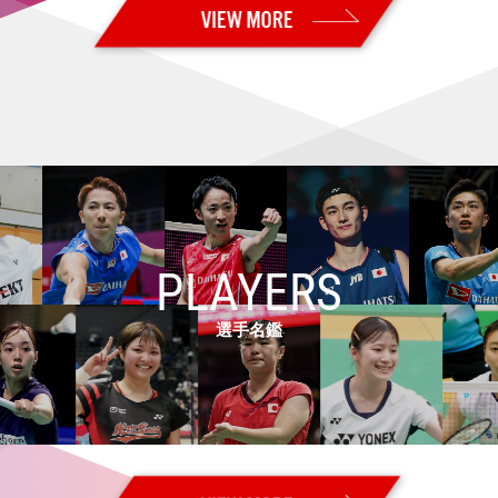
邉いずれも準優勝
2026.07.18
【ジャパンオープン2026 Super 750・準決勝】女子単：山口、男子単：
渡邉が決勝進出！
2026.07.17
【ジャパンオープン2026 Super 750・準々決勝】日本勢7組が準決勝進
出！
2026.07.16
【ジャパンオープン2026 Super 750・2回戦】女子複：鈴木／山北、混
合複：古賀／齋藤、男子複：保木／小林が日本人対決で勝利！
2026.07.15
PLAYERS
【ジャパンオープン2026 Super 750・1回戦2日目】男子単：田中、男
子複：川邊／松川が格上に勝利！ 日本勢15組が2回戦進出
選手名鑑
2026.07.14
【ジャパンオープン2026 Super 750・1回戦1日目】古賀／齋藤がランキ
ング上位に勝利！ 奈良岡、奥原、渡辺／田口も2回戦進出
2026.07.05
【カナダオープン2026 Super 300・決勝】日本勢が5種目制覇！！ 沖
本はSuper 300大会 初制覇！
2026.07.04