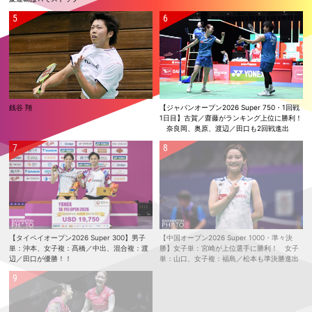
【オーストラリアオープン2026 Super 500・準々決勝】山口、奥原が
準決勝進出
2026.06.11
【オーストラリアオープン2026 Super 500・2回戦】日本勢３組が準々
決勝進出
2026.06.10
【オーストラリアオープン2026 Super 500・1回戦2日目】日本勢5組が
2回戦進出
銭谷 翔
【ジャパンオープン2026 Super 750・1回戦
1日目】古賀／齋藤がランキング上位に勝利！
2026.06.09
奈良岡、奥原、渡辺／田口も2回戦進出
【オーストラリアオープン2026 Super 500・予選／1回戦1日目】男子
単：小川 翔悟、武井 凛生 ともに本戦出場ならず
2026.06.07
【インドネシアオープン2026 Super 1000・決勝】フクマツ優勝！！
山口は準優勝
2026.06.06
【インドネシアオープン2026 Super 1000・準決勝】女子単：山口、女
【タイペイオープン2026 Super 300】男子
【中国オープン2026 Super 1000・準々決
子複：福島／松本が決勝進出！
単：沖本、女子複：髙橋／中出、混合複：渡
勝】女子単：宮崎が上位選手に勝利！ 女子
辺／田口が優勝！！
単：山口、女子複：福島／松本も準決勝進出
2026.06.05
【インドネシアオープン2026 Super 1000・準々決勝】保原／廣上が世
界ランク2位を下す！ 山口、福島／松本も準決勝進出
2026.06.04