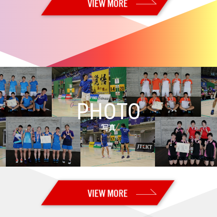
【カナダオープン2026 Super 300・準決勝】日本勢が5種目全てで決勝
進出！ 男子単・女子複は日本勢対決へ
2026.07.03
【カナダオープン2026 Super 300・準々決勝】後藤／吉田が格上に勝
利！ 沖本、鈴木／山北、古賀／齋藤が日本人対決を制す！
2026.07.02
【カナダオープン2026 Super 300・2回戦】日本勢13組が準々決勝進出
2026.07.01
【カナダオープン2026 Super 300・1回戦2日目】日本勢17組が2回戦進
出
PHOTO
2026.06.30
【カナダオープン2026 Super 300・予選／1回戦1日目】日本勢7組が2
回戦進出 男子単：秦野が本戦出場
写真
2026.06.28
【USオープン2026 Super 300・決勝】男子複：山下／岡村が海外ツ
アー初優勝！！ 女子複：髙橋／中出はツアー3連続優勝！！
2026.06.27
【USオープン2026 Super 300・準決勝】男子複：山下／岡村、女子
複：髙橋／中出が決勝進出！
2026.06.26
【USオープン2026 Super 300・準々決勝】女子複：髙橋／中出が格上