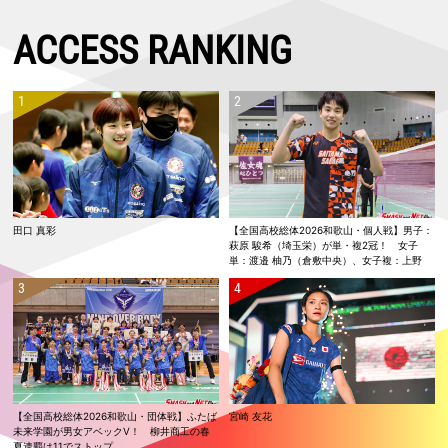
に勝利！ 日本勢5組が準決勝進出
ACCESS RANKING
2026.06.25
【USオープン2026 Super 300・2回戦】日本勢11組が準々決勝進出
2026.06.24
【USオープン2026 Super 300・1回戦2日目】日本勢14組が2回戦進出
2026.06.23
【USオープン2026 Super 300・予選／1回戦1日目】日本勢８組が勝利
2026.06.21
【全日本実業団2026・決勝】男子：トナミ運輸、女子：岐阜Bluvicが優
勝！！
田口 真彩
【全国高校総体2026和歌山・個人戦】男子：
2026.06.20
萩原 駿希（埼玉栄）が単・複2冠！ 女子
【全日本実業団2026・準々決勝／準決勝】男子：トナミ運輸と
単：渡邉 柚乃（倉敷中央）、女子複：上野
優寿／伴野 碧唯（ふたば未来学園）が春夏連
BIPROGY、女子：岐阜BluvicとBIPROGYが決勝進出！
覇！
2026.06.14
【オーストラリアオープン2026 Super 500・決勝】女子単：山口 茜が
優勝！！
2026.06.13
【オーストラリアオープン2026 Super 500・準決勝】山口が決勝進
出！ 奥原はベスト4
【全国高校総体2026和歌山・団体戦】ふたば
宮崎 友花
未来学園が男女アベックV！ 柳井商工の春
2026.06.12
夏連覇は11でストップ