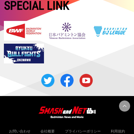
SPECIAL LINK
2026.05.27
【シンガポールオープン2026 Super 750・1回戦2日目】五十嵐／志
田、霜上／保原、渡辺／田口がランキング上位に勝利！
2026.05.26
【シンガポールオープン2026 Super 750・1回戦1日目】男子単：奈良岡
がランキング上位に勝利！
2026.05.24
【日本ランキングサーキット2026】高校2年の渡邉 柚乃が女子単優
勝！ 5種目いずれも初優勝
2026.05.24
【マレーシアマスターズ2026 Super 500・決勝】女子複：櫻本／廣田
は準優勝
2026.05.23
【マレーシアマスターズ2026 Super 500・準決勝】女子複：櫻本／廣
田が決勝進出！ 女子単：明地はベスト4
2026.05.22
【マレーシアマスターズ2026 Super 500・準々決勝】女子単：明地、
女子複：櫻本／廣田が準決勝進出！
2026.05.21
【マレーシアマスターズ2026 Super 500・2回戦】女子複：櫻本／廣田
が志田／五十嵐を破る！ 日本勢５組が準々決勝進出
お問い合わせ
会社概要
プライバシーポリシー
利用規約