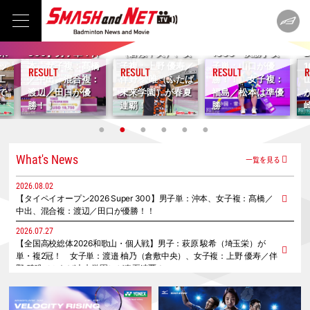
人戦】男子：萩原
駿希（埼玉栄）が
2026.08.02
2026.07.26
単・複2冠！ 女
【タイペイオープ
【中国オープン
2
団
子単：渡邉 柚乃
ン2026 Super
2026 Super
来
（倉敷中央）、女
300】男子単：沖
1000・決勝】女
2
ッ
子複：上野 優寿／
本、女子複：髙橋
子単：山口が優
工
伴野 碧唯（ふたば
／中出、混合複：
勝！！ 女子複：
で
未来学園）が春夏
渡辺／田口が優
福島／松本は準優
連覇！
勝！！
勝
What's News
一覧を見る
2026.08.02
【タイペイオープン2026 Super 300】男子単：沖本、女子複：髙橋／
中出、混合複：渡辺／田口が優勝！！
2026.07.27
【全国高校総体2026和歌山・個人戦】男子：萩原 駿希（埼玉栄）が
単・複2冠！ 女子単：渡邉 柚乃（倉敷中央）、女子複：上野 優寿／伴
野 碧唯（ふたば未来学園）が春夏連覇！
2026.07.26
【中国オープン2026 Super 1000・決勝】女子単：山口が優勝！！ 女