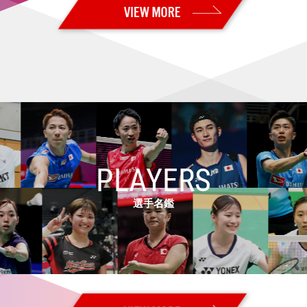
邉いずれも準優勝
2026.07.18
【ジャパンオープン2026 Super 750・準決勝】女子単：山口、男子単：
渡邉が決勝進出！
2026.07.17
【ジャパンオープン2026 Super 750・準々決勝】日本勢7組が準決勝進
出！
2026.07.16
【ジャパンオープン2026 Super 750・2回戦】女子複：鈴木／山北、混
合複：古賀／齋藤、男子複：保木／小林が日本人対決で勝利！
2026.07.15
PLAYERS
【ジャパンオープン2026 Super 750・1回戦2日目】男子単：田中、男
子複：川邊／松川が格上に勝利！ 日本勢15組が2回戦進出
選手名鑑
2026.07.14
【ジャパンオープン2026 Super 750・1回戦1日目】古賀／齋藤がランキ
ング上位に勝利！ 奈良岡、奥原、渡辺／田口も2回戦進出
2026.07.05
【カナダオープン2026 Super 300・決勝】日本勢が5種目制覇！！ 沖
本はSuper 300大会 初制覇！
2026.07.04