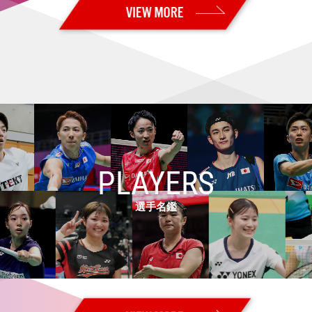
邉いずれも準優勝
2026.07.18
【ジャパンオープン2026 Super 750・準決勝】女子単：山口、男子単：
渡邉が決勝進出！
2026.07.17
【ジャパンオープン2026 Super 750・準々決勝】日本勢7組が準決勝進
出！
2026.07.16
【ジャパンオープン2026 Super 750・2回戦】女子複：鈴木／山北、混
合複：古賀／齋藤、男子複：保木／小林が日本人対決で勝利！
2026.07.15
PLAYERS
【ジャパンオープン2026 Super 750・1回戦2日目】男子単：田中、男
子複：川邊／松川が格上に勝利！ 日本勢15組が2回戦進出
選手名鑑
2026.07.14
【ジャパンオープン2026 Super 750・1回戦1日目】古賀／齋藤がランキ
ング上位に勝利！ 奈良岡、奥原、渡辺／田口も2回戦進出
2026.07.05
【カナダオープン2026 Super 300・決勝】日本勢が5種目制覇！！ 沖
本はSuper 300大会 初制覇！
2026.07.04