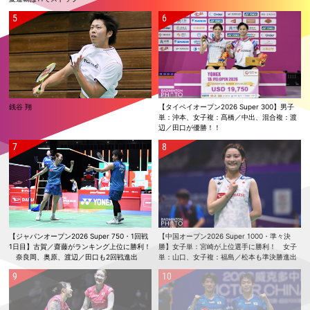
【オーストラリアオープン2026 Super 500・準々決勝】山口、奥原が
準決勝進出
2026.06.11
【オーストラリアオープン2026 Super 500・2回戦】日本勢３組が準々
決勝進出
2026.06.10
【オーストラリアオープン2026 Super 500・1回戦2日目】日本勢5組が
2回戦進出
銭谷 翔
【タイペイオープン2026 Super 300】男子
単：沖本、女子複：髙橋／中出、混合複：渡
2026.06.09
辺／田口が優勝！！
【オーストラリアオープン2026 Super 500・予選／1回戦1日目】男子
単：小川 翔悟、武井 凛生 ともに本戦出場ならず
2026.06.07
【インドネシアオープン2026 Super 1000・決勝】フクマツ優勝！！
山口は準優勝
2026.06.06
【インドネシアオープン2026 Super 1000・準決勝】女子単：山口、女
【ジャパンオープン2026 Super 750・1回戦
【中国オープン2026 Super 1000・準々決
子複：福島／松本が決勝進出！
1日目】古賀／齋藤がランキング上位に勝利！
勝】女子単：宮崎が上位選手に勝利！ 女子
奈良岡、奥原、渡辺／田口も2回戦進出
単：山口、女子複：福島／松本も準決勝進出
2026.06.05
【インドネシアオープン2026 Super 1000・準々決勝】保原／廣上が世
界ランク2位を下す！ 山口、福島／松本も準決勝進出
2026.06.04