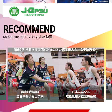
子複：福島／松本は準優勝
2026.07.25
【中国オープン2026 Super 1000・準決勝】山口、福島／松本が決勝進
出！ 宮崎はベスト4
2026.07.24
RECOMMEND
【中国オープン2026 Super 1000・準々決勝】女子単：宮崎が上位選手
に勝利！ 女子単：山口、女子複：福島／松本も準決勝進出
SMASH and NET.TV おすすめ動画
2026.07.24
【全国高校総体2026和歌山・団体戦】ふたば未来学園が男女アベック
V！ 柳井商工の春夏連覇は11でストップ
2026.07.23
【中国オープン2026 Super 1000・2回戦】混合複：渡辺／田口が上位
ペアに勝利！ 日本勢6組が準々決勝進出
2026.07.22
【中国オープン2026 Super 1000・1回戦2日目】混合複：霜上／保原が
上位ペアに勝利！ 日本勢13組が2回戦進出
2026.07.21
【中国オープン2026 Super 1000・1回戦1日目】男子複：熊谷／西 が上
位ペアに勝利！
2026.07.19
【ジャパンオープン2026 Super 750・決勝】女子単：山口、男子単：渡