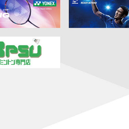
Super 1000・準々決勝】女子単：宮崎が上位選手に勝利！ 女子単：
歌山・団体戦】ふたば未来学園が男女アベックV！ 柳井商工の春夏連覇は
uper 1000・2回戦】混合複：渡辺／田口が上位ペアに勝利！ 日本勢6
uper 1000・1回戦2日目】混合複：霜上／保原が上位ペアに勝利！ 日本
per 1000・1回戦1日目】男子複：熊谷／西 が上位ペアに勝利！
 Super 750・決勝】女子単：山口、男子単：渡邉いずれも準優勝
 Super 750・準決勝】女子単：山口、男子単：渡邉が決勝進出！
 Super 750・準々決勝】日本勢7組が準決勝進出！
6 Super 750・2回戦】女子複：鈴木／山北、混合複：古賀／齋藤、
 Super 750・1回戦2日目】男子単：田中、男子複：川邊／松川が格
 Super 750・1回戦1日目】古賀／齋藤がランキング上位に勝利！ 