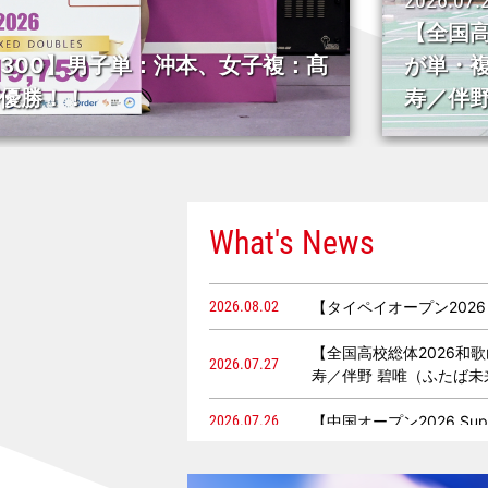
人戦】男子：萩原 駿希（埼玉栄）
2026.07.
柚乃（倉敷中央）、女子複：上野 優
【中国オ
）が春夏連覇！
勝！！
What's News
2026.08.02
【タイペイオープン2026
【全国高校総体2026和
2026.07.27
寿／伴野 碧唯（ふたば
2026.07.26
【中国オープン2026 S
2026.07.25
【中国オープン2026 S