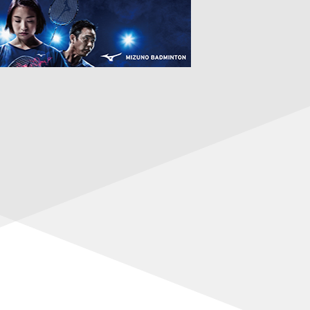
山口、女子複：福島／松本も準決勝進出
11でストップ
組が準々決勝進出
勢13組が2回戦進出
男子複：保木／小林が日本人対決で勝利！
上に勝利！ 日本勢15組が2回戦進出
奈良岡、奥原、渡辺／田口も2回戦進出