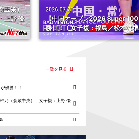
2026.07.25
が優
【中国オープン2026 Super 
勝進出！ 宮崎はベスト4
一覧を見る
口が優勝！！
 柚乃（倉敷中央）、女子複：上野 優
勝