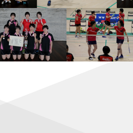
：明地はベスト4
決勝進出！
る！ 日本勢５組が準々決勝進出
勝