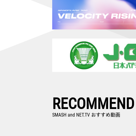
2026.07.24
【中国オープン2026 
2026.07.24
【全国高校総体2026和
2026.07.23
【中国オープン2026 S
2026.07.22
【中国オープン2026 S
2026.07.21
【中国オープン2026 Su
2026.07.19
【ジャパンオープン2026
2026.07.18
【ジャパンオープン2026
2026.07.17
【ジャパンオープン2026
RECOMMEND
2026.07.16
【ジャパンオープン202
SMASH and NET.TV おすすめ動画
2026.07.15
【ジャパンオープン2026
2026.07.14
【ジャパンオープン2026