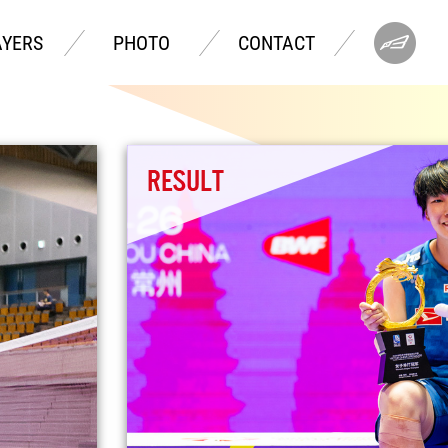
AYERS
PHOTO
CONTACT