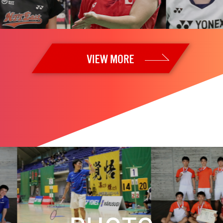
26 Super 1000・準決勝】女子単：山口、女子複：福島／松本が決
26 Super 1000・準々決勝】保原／廣上が世界ランク2位を下す！
26 Super 1000・2回戦】男子単：田中が世界ランク1位に勝利！！
6 Super 1000・1回戦2日目】日本勢12組が2回戦進出
26 Super 1000・1回戦1日目】日本勢の女子複3組いずれも勝利 
26 Super 750・決勝】女子単：山口、混合複：霜上／保原ともに準
26 Super 750・準決勝】女子単：山口、混合複：霜上／保原が決勝
26 Super 750・準々決勝】混合複：霜上／保原の快進撃止まらず
26 Super 750・2回戦】日本勢9組が準々決勝進出
26 Super 750・1回戦2日目】五十嵐／志田、霜上／保原、渡辺／
26 Super 750・1回戦1日目】男子単：奈良岡がランキング上位に勝