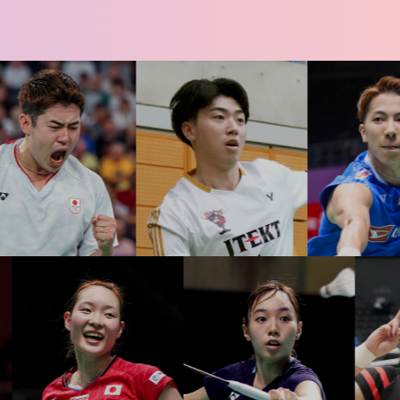
2026.06.24
【USオープン2026 Su
2026.06.23
【USオープン2026 Su
2026.06.21
【全日本実業団2026・決
2026.06.20
【全日本実業団2026・準
2026.06.14
【オーストラリアオープン2
2026.06.13
【オーストラリアオープン2
2026.06.12
【オーストラリアオープン2
2026.06.11
【オーストラリアオープン2
2026.06.10
【オーストラリアオープン20
2026.06.09
【オーストラリアオープン2
2026.06.07
【インドネシアオープン20