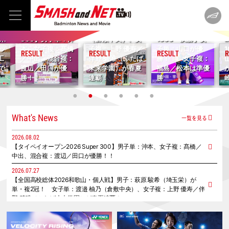
人戦】男子：萩原
駿希（埼玉栄）が
2026.08.02
2026.07.26
単・複2冠！ 女
【タイペイオープ
【中国オープン
2
団
子単：渡邉 柚乃
ン2026 Super
2026 Super
来
（倉敷中央）、女
300】男子単：沖
1000・決勝】女
2
ッ
子複：上野 優寿／
本、女子複：髙橋
子単：山口が優
工
伴野 碧唯（ふたば
／中出、混合複：
勝！！ 女子複：
で
未来学園）が春夏
渡辺／田口が優
福島／松本は準優
連覇！
勝！！
勝
What's News
一覧を見る
2026.08.02
【タイペイオープン2026 Super 300】男子単：沖本、女子複：髙橋／
中出、混合複：渡辺／田口が優勝！！
2026.07.27
【全国高校総体2026和歌山・個人戦】男子：萩原 駿希（埼玉栄）が
単・複2冠！ 女子単：渡邉 柚乃（倉敷中央）、女子複：上野 優寿／伴
野 碧唯（ふたば未来学園）が春夏連覇！
2026.07.26
【中国オープン2026 Super 1000・決勝】女子単：山口が優勝！！ 女