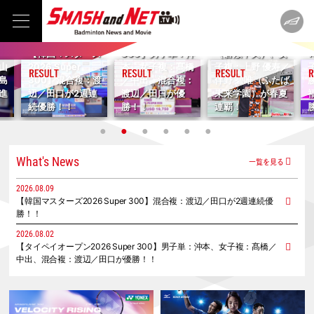
人戦】男子：萩原
駿希（埼玉栄）が
2026.08.02
2
単・複2冠！ 女
【タイペイオープ
子単：渡邉 柚乃
崎
ン2026 Super
2
2026.08.09
（倉敷中央）、女
【韓国マスターズ
300】男子単：沖
子複：上野 優寿／
山
2026 Super
本、女子複：髙橋
伴野 碧唯（ふたば
島
300】混合複：渡
／中出、混合複：
未来学園）が春夏
進
辺／田口が2週連
渡辺／田口が優
連覇！
続優勝！！
勝！！
What's News
一覧を見る
2026.08.09
【韓国マスターズ2026 Super 300】混合複：渡辺／田口が2週連続優
勝！！
2026.08.02
【タイペイオープン2026 Super 300】男子単：沖本、女子複：髙橋／
中出、混合複：渡辺／田口が優勝！！
2026.07.27
【全国高校総体2026和歌山・個人戦】男子：萩原 駿希（埼玉栄）が
単・複2冠！ 女子単：渡邉 柚乃（倉敷中央）、女子複：上野 優寿／伴