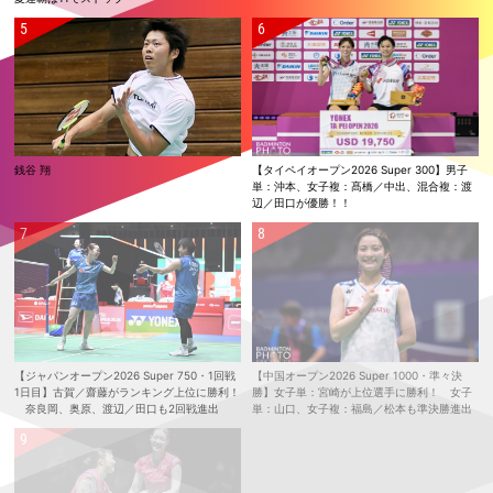
【オーストラリアオープン2026 Super 500・準決勝】山口が決勝進
出！ 奥原はベスト4
2026.06.12
【オーストラリアオープン2026 Super 500・準々決勝】山口、奥原が
準決勝進出
2026.06.11
【オーストラリアオープン2026 Super 500・2回戦】日本勢３組が準々
決勝進出
銭谷 翔
【タイペイオープン2026 Super 300】男子
単：沖本、女子複：髙橋／中出、混合複：渡
2026.06.10
辺／田口が優勝！！
【オーストラリアオープン2026 Super 500・1回戦2日目】日本勢5組が
2回戦進出
2026.06.09
【オーストラリアオープン2026 Super 500・予選／1回戦1日目】男子
単：小川 翔悟、武井 凛生 ともに本戦出場ならず
2026.06.07
【インドネシアオープン2026 Super 1000・決勝】フクマツ優勝！！
【ジャパンオープン2026 Super 750・1回戦
【中国オープン2026 Super 1000・準々決
山口は準優勝
1日目】古賀／齋藤がランキング上位に勝利！
勝】女子単：宮崎が上位選手に勝利！ 女子
奈良岡、奥原、渡辺／田口も2回戦進出
単：山口、女子複：福島／松本も準決勝進出
2026.06.06
【インドネシアオープン2026 Super 1000・準決勝】女子単：山口、女
子複：福島／松本が決勝進出！
2026.06.05