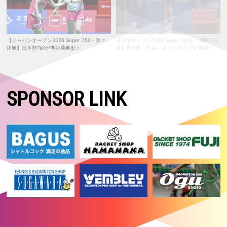
【インドネシアオープン2026 Super 1000・2回戦】男子単：田中が世
界ランク1位に勝利！！
2026.06.03
【インドネシアオープン2026 Super 1000・1回戦2日目】日本勢12組が
【ジャパンオープン2026 Super 750・準々
【中国オープン2026 Super 1000・1回戦1日
決勝】日本勢7組が準決勝進出！
目】男子複：熊谷／西 が上位ペアに勝利！
2回戦進出
2026.06.02
【インドネシアオープン2026 Super 1000・1回戦1日目】日本勢の女子
複3組いずれも勝利 女子単：仁平は明地に勝利
SPONSOR LINK
2026.05.31
【シンガポールオープン2026 Super 750・決勝】女子単：山口、混合
複：霜上／保原ともに準優勝
2026.05.30
【シンガポールオープン2026 Super 750・準決勝】女子単：山口、混合
複：霜上／保原が決勝進出！
2026.05.29
【シンガポールオープン2026 Super 750・準々決勝】混合複：霜上／保
原の快進撃止まらず！ 日本勢4組が準決勝進出
2026.05.28
【シンガポールオープン2026 Super 750・2回戦】日本勢9組が準々決
勝進出