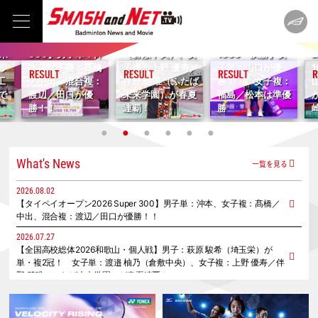
人戦】男子：萩原
駿希（埼玉栄）が
2026.08.02
2026.07.26
単・複2冠！ 女
【タイペイオープ
【中国オープン
2
団
子単：渡邉 柚乃
ン2026 Super
2026 Super
来
（倉敷中央）、女
300】男子単：沖
1000・決勝】女
2
ッ
子複：上野 優寿／
本、女子複：髙橋
子単：山口が優
工
伴野 碧唯（ふたば
／中出、混合複：
勝！！ 女子複：
で
未来学園）が春夏
渡辺／田口が優
福島／松本は準優
連覇！
勝！！
勝
What's News
一覧を見る
2026.08.02
【タイペイオープン2026 Super 300】男子単：沖本、女子複：髙橋／
中出、混合複：渡辺／田口が優勝！！
2026.07.27
【全国高校総体2026和歌山・個人戦】男子：萩原 駿希（埼玉栄）が
単・複2冠！ 女子単：渡邉 柚乃（倉敷中央）、女子複：上野 優寿／伴
野 碧唯（ふたば未来学園）が春夏連覇！
2026.07.26
【中国オープン2026 Super 1000・決勝】女子単：山口が優勝！！ 女