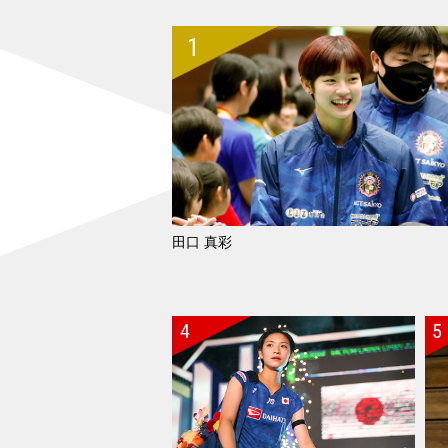
2026.05.16
【タイオープン2026 S
2026.05.15
【タイオープン2026 S
2026.05.14
【タイオープン2026 S
2026.05.13
【タイオープン2026 Su
2026.05.12
【タイオープン2026 S
2026.05.04
【関東大学春季リーグ20
田口 真彩
2026.05.02
【トマス＆ユーバー杯20
2026.05.01
【トマス＆ユーバー杯20
2026.04.30
【トマス＆ユーバー杯20
2026.04.13
【ミズノおもてなしカップ
2026.04.12
【ミズノおもてなしカップ