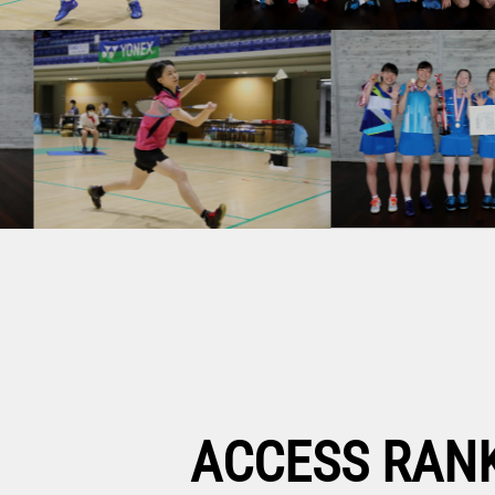
2026.05.26
【シンガポールオープン20
2026.05.24
【日本ランキングサーキッ
2026.05.24
【マレーシアマスターズ20
2026.05.23
【マレーシアマスターズ20
2026.05.22
【マレーシアマスターズ20
2026.05.21
【マレーシアマスターズ2
2026.05.20
【マレーシアマスターズ202
2026.05.19
【マレーシアマスターズ20
2026.05.17
【タイオープン2026 S
ACCESS RAN
2026.05.17
【中国マスターズ2026 S