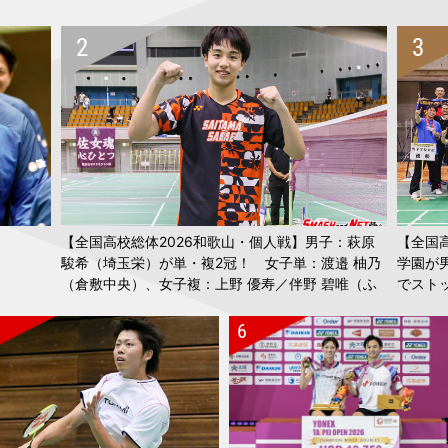
uper 500・準決勝】女子複：中西／岩永、女子単：山口が決勝進出！
uper 500・準々決勝】日本勢4組が準決勝進出！
uper 500・2回戦】女子複：鈴木／山北、混合複：霜上／保原が難敵に勝
per 500・1回戦2日目】日本勢14組が2回戦進出
uper 500・予選／1回戦1日目】女子複：櫻本／廣田、予選で辛勝
26】男子：日本体育大学、女子：筑波大学が優勝！！
【全国高校総体2026和歌山・個人戦】男子：萩原
【全国
26・準決勝】日本女子、中国に0−3で敗退しベスト４
駿希（埼玉栄）が単・複2冠！ 女子単：渡邉 柚乃
学園が
（倉敷中央）、女子複：上野 優寿／伴野 碧唯（ふ
でスト
26・準々決勝】日本男子、フランスに0−3で敗退
たば未来学園）が春夏連覇！
26・準々決勝】日本女子、タイに3−1で勝利して準決勝進出！
 ジャパン2026】各種目の優勝者〜3位が決まり閉幕
 ジャパン2026】各国のバド愛好者がプレー 12日には松友美佐紀