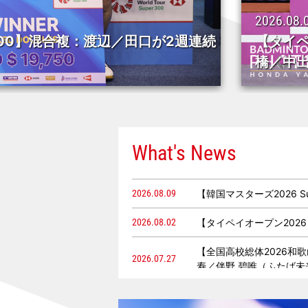
2026.07.
【全国高
が単・複
r 300】男子単：沖本、女子複：髙
寿／伴
優勝！！
What's News
2026.08.09
【韓国マスターズ2026 
2026.08.02
【タイペイオープン2026
【全国高校総体2026和
2026.07.27
寿／伴野 碧唯（ふたば
2026.07.26
【中国オープン2026 S