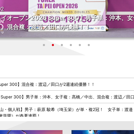
27
校総体2026和歌山・個人戦】男子：萩原 駿希（
2冠！ 女子単：渡邉 柚乃（倉敷中央）、女子複
野 碧唯（ふたば未来学園）が春夏連覇！
Super 300】混合複：渡辺／田口が2週連続優勝！！
 Super 300】男子単：沖本、女子複：髙橋／中出、混合複：渡辺／田
歌山・個人戦】男子：萩原 駿希（埼玉栄）が単・複2冠！ 女子単：渡邉
未来学園）が春夏連覇！
uper 1000・決勝】女子単：山口が優勝！！ 女子複：福島／松本は準優