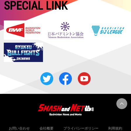
SPECIAL LINK
2026.05.27
【シンガポールオープン2026 Super 750・1回戦2日目】五十嵐／志
田、霜上／保原、渡辺／田口がランキング上位に勝利！
2026.05.26
【シンガポールオープン2026 Super 750・1回戦1日目】男子単：奈良岡
がランキング上位に勝利！
2026.05.24
【日本ランキングサーキット2026】高校2年の渡邉 柚乃が女子単優
勝！ 5種目いずれも初優勝
2026.05.24
【マレーシアマスターズ2026 Super 500・決勝】女子複：櫻本／廣田
は準優勝
2026.05.23
【マレーシアマスターズ2026 Super 500・準決勝】女子複：櫻本／廣
田が決勝進出！ 女子単：明地はベスト4
2026.05.22
【マレーシアマスターズ2026 Super 500・準々決勝】女子単：明地、
女子複：櫻本／廣田が準決勝進出！
2026.05.21
【マレーシアマスターズ2026 Super 500・2回戦】女子複：櫻本／廣田
が志田／五十嵐を破る！ 日本勢５組が準々決勝進出
お問い合わせ
会社概要
プライバシーポリシー
利用規約