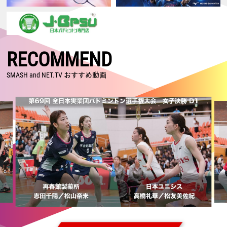
子複：福島／松本は準優勝
2026.07.25
【中国オープン2026 Super 1000・準決勝】山口、福島／松本が決勝進
出！ 宮崎はベスト4
2026.07.24
RECOMMEND
【中国オープン2026 Super 1000・準々決勝】女子単：宮崎が上位選手
に勝利！ 女子単：山口、女子複：福島／松本も準決勝進出
SMASH and NET.TV おすすめ動画
2026.07.24
【全国高校総体2026和歌山・団体戦】ふたば未来学園が男女アベック
V！ 柳井商工の春夏連覇は11でストップ
2026.07.23
【中国オープン2026 Super 1000・2回戦】混合複：渡辺／田口が上位
ペアに勝利！ 日本勢6組が準々決勝進出
2026.07.22
【中国オープン2026 Super 1000・1回戦2日目】混合複：霜上／保原が
上位ペアに勝利！ 日本勢13組が2回戦進出
2026.07.21
【中国オープン2026 Super 1000・1回戦1日目】男子複：熊谷／西 が上
位ペアに勝利！
2026.07.19
【ジャパンオープン2026 Super 750・決勝】女子単：山口、男子単：渡