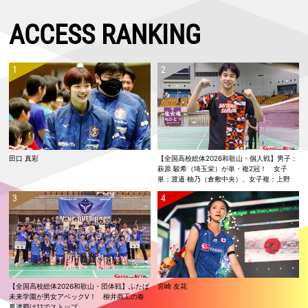
に勝利！ 日本勢5組が準決勝進出
ACCESS RANKING
2026.06.25
【USオープン2026 Super 300・2回戦】日本勢11組が準々決勝進出
2026.06.24
【USオープン2026 Super 300・1回戦2日目】日本勢14組が2回戦進出
2026.06.23
【USオープン2026 Super 300・予選／1回戦1日目】日本勢８組が勝利
2026.06.21
【全日本実業団2026・決勝】男子：トナミ運輸、女子：岐阜Bluvicが優
勝！！
田口 真彩
【全国高校総体2026和歌山・個人戦】男子：
2026.06.20
萩原 駿希（埼玉栄）が単・複2冠！ 女子
【全日本実業団2026・準々決勝／準決勝】男子：トナミ運輸と
単：渡邉 柚乃（倉敷中央）、女子複：上野
優寿／伴野 碧唯（ふたば未来学園）が春夏連
BIPROGY、女子：岐阜BluvicとBIPROGYが決勝進出！
覇！
2026.06.14
【オーストラリアオープン2026 Super 500・決勝】女子単：山口 茜が
優勝！！
2026.06.13
【オーストラリアオープン2026 Super 500・準決勝】山口が決勝進
出！ 奥原はベスト4
【全国高校総体2026和歌山・団体戦】ふたば
宮崎 友花
未来学園が男女アベックV！ 柳井商工の春
2026.06.12
夏連覇は11でストップ