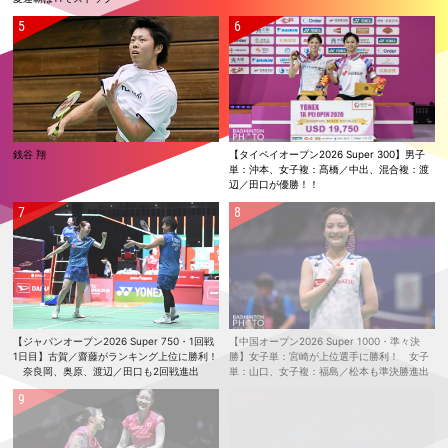
【オーストラリアオープン2026 Super 500・準々決勝】山口、奥原が
準決勝進出
2026.06.11
【オーストラリアオープン2026 Super 500・2回戦】日本勢３組が準々
決勝進出
2026.06.10
【オーストラリアオープン2026 Super 500・1回戦2日目】日本勢5組が
2回戦進出
銭谷 翔
【タイペイオープン2026 Super 300】男子
単：沖本、女子複：髙橋／中出、混合複：渡
2026.06.09
辺／田口が優勝！！
【オーストラリアオープン2026 Super 500・予選／1回戦1日目】男子
単：小川 翔悟、武井 凛生 ともに本戦出場ならず
2026.06.07
【インドネシアオープン2026 Super 1000・決勝】フクマツ優勝！！
山口は準優勝
2026.06.06
【インドネシアオープン2026 Super 1000・準決勝】女子単：山口、女
【ジャパンオープン2026 Super 750・1回戦
【中国オープン2026 Super 1000・準々決
子複：福島／松本が決勝進出！
1日目】古賀／齋藤がランキング上位に勝利！
勝】女子単：宮崎が上位選手に勝利！ 女子
奈良岡、奥原、渡辺／田口も2回戦進出
単：山口、女子複：福島／松本も準決勝進出
2026.06.05
【インドネシアオープン2026 Super 1000・準々決勝】保原／廣上が世
界ランク2位を下す！ 山口、福島／松本も準決勝進出
2026.06.04