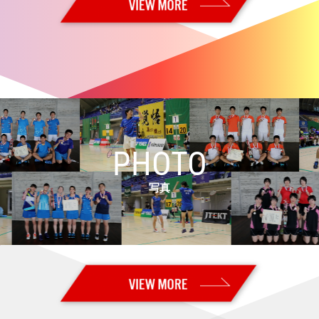
【カナダオープン2026 Super 300・準決勝】日本勢が5種目全てで決勝
進出！ 男子単・女子複は日本勢対決へ
2026.07.03
【カナダオープン2026 Super 300・準々決勝】後藤／吉田が格上に勝
利！ 沖本、鈴木／山北、古賀／齋藤が日本人対決を制す！
2026.07.02
【カナダオープン2026 Super 300・2回戦】日本勢13組が準々決勝進出
2026.07.01
【カナダオープン2026 Super 300・1回戦2日目】日本勢17組が2回戦進
出
PHOTO
2026.06.30
【カナダオープン2026 Super 300・予選／1回戦1日目】日本勢7組が2
回戦進出 男子単：秦野が本戦出場
写真
2026.06.28
【USオープン2026 Super 300・決勝】男子複：山下／岡村が海外ツ
アー初優勝！！ 女子複：髙橋／中出はツアー3連続優勝！！
2026.06.27
【USオープン2026 Super 300・準決勝】男子複：山下／岡村、女子
複：髙橋／中出が決勝進出！
2026.06.26
【USオープン2026 Super 300・準々決勝】女子複：髙橋／中出が格上