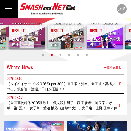
人戦】男子：萩原
駿希（埼玉栄）が
2026.08.02
2026.07.26
単・複2冠！ 女
【タイペイオープ
【中国オープン
2
団
子単：渡邉 柚乃
ン2026 Super
2026 Super
来
（倉敷中央）、女
300】男子単：沖
1000・決勝】女
2
ッ
子複：上野 優寿／
本、女子複：髙橋
子単：山口が優
工
伴野 碧唯（ふたば
／中出、混合複：
勝！！ 女子複：
で
未来学園）が春夏
渡辺／田口が優
福島／松本は準優
連覇！
勝！！
勝
What's News
一覧を見る
2026.08.02
【タイペイオープン2026 Super 300】男子単：沖本、女子複：髙橋／
中出、混合複：渡辺／田口が優勝！！
2026.07.27
【全国高校総体2026和歌山・個人戦】男子：萩原 駿希（埼玉栄）が
単・複2冠！ 女子単：渡邉 柚乃（倉敷中央）、女子複：上野 優寿／伴
野 碧唯（ふたば未来学園）が春夏連覇！
2026.07.26
【中国オープン2026 Super 1000・決勝】女子単：山口が優勝！！ 女