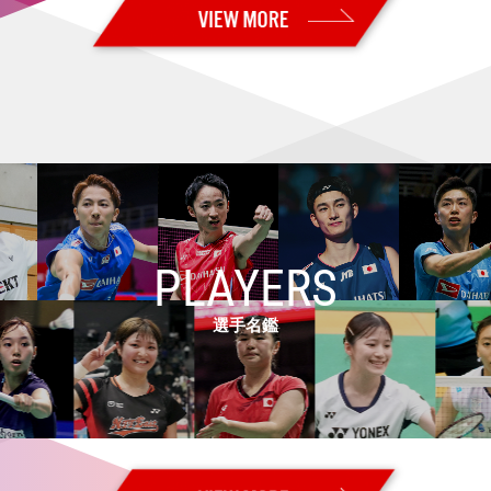
邉いずれも準優勝
2026.07.18
【ジャパンオープン2026 Super 750・準決勝】女子単：山口、男子単：
渡邉が決勝進出！
2026.07.17
【ジャパンオープン2026 Super 750・準々決勝】日本勢7組が準決勝進
出！
2026.07.16
【ジャパンオープン2026 Super 750・2回戦】女子複：鈴木／山北、混
合複：古賀／齋藤、男子複：保木／小林が日本人対決で勝利！
2026.07.15
PLAYERS
【ジャパンオープン2026 Super 750・1回戦2日目】男子単：田中、男
子複：川邊／松川が格上に勝利！ 日本勢15組が2回戦進出
選手名鑑
2026.07.14
【ジャパンオープン2026 Super 750・1回戦1日目】古賀／齋藤がランキ
ング上位に勝利！ 奈良岡、奥原、渡辺／田口も2回戦進出
2026.07.05
【カナダオープン2026 Super 300・決勝】日本勢が5種目制覇！！ 沖
本はSuper 300大会 初制覇！
2026.07.04