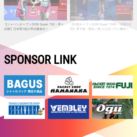
【インドネシアオープン2026 Super 1000・2回戦】男子単：田中が世
界ランク1位に勝利！！
2026.06.03
【インドネシアオープン2026 Super 1000・1回戦2日目】日本勢12組が
【ジャパンオープン2026 Super 750・準々
【中国オープン2026 Super 1000・1回戦1日
決勝】日本勢7組が準決勝進出！
目】男子複：熊谷／西 が上位ペアに勝利！
2回戦進出
2026.06.02
【インドネシアオープン2026 Super 1000・1回戦1日目】日本勢の女子
複3組いずれも勝利 女子単：仁平は明地に勝利
SPONSOR LINK
2026.05.31
【シンガポールオープン2026 Super 750・決勝】女子単：山口、混合
複：霜上／保原ともに準優勝
2026.05.30
【シンガポールオープン2026 Super 750・準決勝】女子単：山口、混合
複：霜上／保原が決勝進出！
2026.05.29
【シンガポールオープン2026 Super 750・準々決勝】混合複：霜上／保
原の快進撃止まらず！ 日本勢4組が準決勝進出
2026.05.28
【シンガポールオープン2026 Super 750・2回戦】日本勢9組が準々決
勝進出