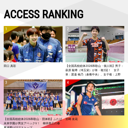
に勝利！ 日本勢5組が準決勝進出
ACCESS RANKING
2026.06.25
【USオープン2026 Super 300・2回戦】日本勢11組が準々決勝進出
2026.06.24
【USオープン2026 Super 300・1回戦2日目】日本勢14組が2回戦進出
2026.06.23
【USオープン2026 Super 300・予選／1回戦1日目】日本勢８組が勝利
2026.06.21
【全日本実業団2026・決勝】男子：トナミ運輸、女子：岐阜Bluvicが優
勝！！
田口 真彩
【全国高校総体2026和歌山・個人戦】男子：
2026.06.20
萩原 駿希（埼玉栄）が単・複2冠！ 女子
【全日本実業団2026・準々決勝／準決勝】男子：トナミ運輸と
単：渡邉 柚乃（倉敷中央）、女子複：上野
優寿／伴野 碧唯（ふたば未来学園）が春夏連
BIPROGY、女子：岐阜BluvicとBIPROGYが決勝進出！
覇！
2026.06.14
【オーストラリアオープン2026 Super 500・決勝】女子単：山口 茜が
優勝！！
2026.06.13
【オーストラリアオープン2026 Super 500・準決勝】山口が決勝進
出！ 奥原はベスト4
【全国高校総体2026和歌山・団体戦】ふたば
宮崎 友花
未来学園が男女アベックV！ 柳井商工の春
2026.06.12
夏連覇は11でストップ