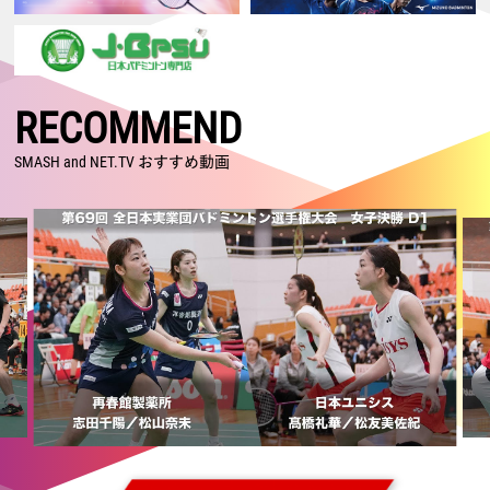
子複：福島／松本は準優勝
2026.07.25
【中国オープン2026 Super 1000・準決勝】山口、福島／松本が決勝進
出！ 宮崎はベスト4
2026.07.24
RECOMMEND
【中国オープン2026 Super 1000・準々決勝】女子単：宮崎が上位選手
に勝利！ 女子単：山口、女子複：福島／松本も準決勝進出
SMASH and NET.TV おすすめ動画
2026.07.24
【全国高校総体2026和歌山・団体戦】ふたば未来学園が男女アベック
V！ 柳井商工の春夏連覇は11でストップ
2026.07.23
【中国オープン2026 Super 1000・2回戦】混合複：渡辺／田口が上位
ペアに勝利！ 日本勢6組が準々決勝進出
2026.07.22
【中国オープン2026 Super 1000・1回戦2日目】混合複：霜上／保原が
上位ペアに勝利！ 日本勢13組が2回戦進出
2026.07.21
【中国オープン2026 Super 1000・1回戦1日目】男子複：熊谷／西 が上
位ペアに勝利！
2026.07.19
【ジャパンオープン2026 Super 750・決勝】女子単：山口、男子単：渡