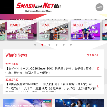
人戦】男子：萩原
駿希（埼玉栄）が
2026.08.02
2026.07.26
単・複2冠！ 女
【タイペイオープ
【中国オープン
2
団
子単：渡邉 柚乃
ン2026 Super
2026 Super
来
（倉敷中央）、女
300】男子単：沖
1000・決勝】女
2
ッ
子複：上野 優寿／
本、女子複：髙橋
子単：山口が優
工
伴野 碧唯（ふたば
／中出、混合複：
勝！！ 女子複：
で
未来学園）が春夏
渡辺／田口が優
福島／松本は準優
連覇！
勝！！
勝
What's News
一覧を見る
2026.08.02
【タイペイオープン2026 Super 300】男子単：沖本、女子複：髙橋／
中出、混合複：渡辺／田口が優勝！！
2026.07.27
【全国高校総体2026和歌山・個人戦】男子：萩原 駿希（埼玉栄）が
単・複2冠！ 女子単：渡邉 柚乃（倉敷中央）、女子複：上野 優寿／伴
野 碧唯（ふたば未来学園）が春夏連覇！
2026.07.26
【中国オープン2026 Super 1000・決勝】女子単：山口が優勝！！ 女