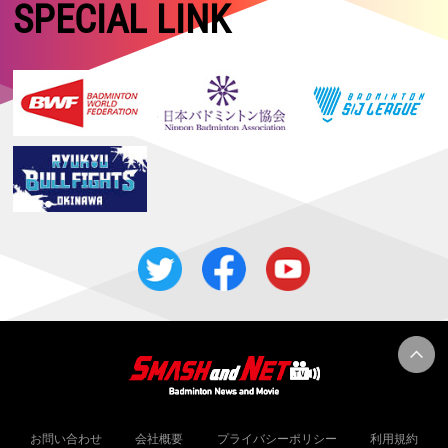
SPECIAL LINK
2026.05.27
【シンガポールオープン2026 Super 750・1回戦2日目】五十嵐／志
田、霜上／保原、渡辺／田口がランキング上位に勝利！
2026.05.26
【シンガポールオープン2026 Super 750・1回戦1日目】男子単：奈良岡
がランキング上位に勝利！
2026.05.24
【日本ランキングサーキット2026】高校2年の渡邉 柚乃が女子単優
勝！ 5種目いずれも初優勝
2026.05.24
【マレーシアマスターズ2026 Super 500・決勝】女子複：櫻本／廣田
は準優勝
2026.05.23
【マレーシアマスターズ2026 Super 500・準決勝】女子複：櫻本／廣
田が決勝進出！ 女子単：明地はベスト4
2026.05.22
【マレーシアマスターズ2026 Super 500・準々決勝】女子単：明地、
女子複：櫻本／廣田が準決勝進出！
2026.05.21
【マレーシアマスターズ2026 Super 500・2回戦】女子複：櫻本／廣田
が志田／五十嵐を破る！ 日本勢５組が準々決勝進出
お問い合わせ
会社概要
プライバシーポリシー
利用規約