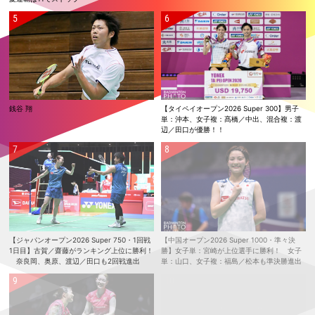
【オーストラリアオープン2026 Super 500・準々決勝】山口、奥原が
準決勝進出
2026.06.11
【オーストラリアオープン2026 Super 500・2回戦】日本勢３組が準々
決勝進出
2026.06.10
【オーストラリアオープン2026 Super 500・1回戦2日目】日本勢5組が
2回戦進出
銭谷 翔
【タイペイオープン2026 Super 300】男子
単：沖本、女子複：髙橋／中出、混合複：渡
2026.06.09
辺／田口が優勝！！
【オーストラリアオープン2026 Super 500・予選／1回戦1日目】男子
単：小川 翔悟、武井 凛生 ともに本戦出場ならず
2026.06.07
【インドネシアオープン2026 Super 1000・決勝】フクマツ優勝！！
山口は準優勝
2026.06.06
【インドネシアオープン2026 Super 1000・準決勝】女子単：山口、女
【ジャパンオープン2026 Super 750・1回戦
【中国オープン2026 Super 1000・準々決
子複：福島／松本が決勝進出！
1日目】古賀／齋藤がランキング上位に勝利！
勝】女子単：宮崎が上位選手に勝利！ 女子
奈良岡、奥原、渡辺／田口も2回戦進出
単：山口、女子複：福島／松本も準決勝進出
2026.06.05
【インドネシアオープン2026 Super 1000・準々決勝】保原／廣上が世
界ランク2位を下す！ 山口、福島／松本も準決勝進出
2026.06.04