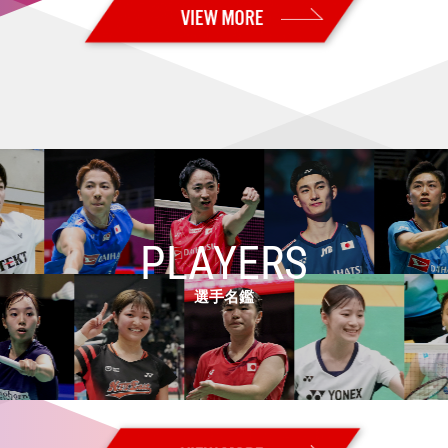
邉いずれも準優勝
2026.07.18
【ジャパンオープン2026 Super 750・準決勝】女子単：山口、男子単：
渡邉が決勝進出！
2026.07.17
【ジャパンオープン2026 Super 750・準々決勝】日本勢7組が準決勝進
出！
2026.07.16
【ジャパンオープン2026 Super 750・2回戦】女子複：鈴木／山北、混
合複：古賀／齋藤、男子複：保木／小林が日本人対決で勝利！
2026.07.15
PLAYERS
【ジャパンオープン2026 Super 750・1回戦2日目】男子単：田中、男
子複：川邊／松川が格上に勝利！ 日本勢15組が2回戦進出
選手名鑑
2026.07.14
【ジャパンオープン2026 Super 750・1回戦1日目】古賀／齋藤がランキ
ング上位に勝利！ 奈良岡、奥原、渡辺／田口も2回戦進出
2026.07.05
【カナダオープン2026 Super 300・決勝】日本勢が5種目制覇！！ 沖
本はSuper 300大会 初制覇！
2026.07.04