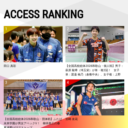
に勝利！ 日本勢5組が準決勝進出
ACCESS RANKING
2026.06.25
【USオープン2026 Super 300・2回戦】日本勢11組が準々決勝進出
2026.06.24
【USオープン2026 Super 300・1回戦2日目】日本勢14組が2回戦進出
2026.06.23
【USオープン2026 Super 300・予選／1回戦1日目】日本勢８組が勝利
2026.06.21
【全日本実業団2026・決勝】男子：トナミ運輸、女子：岐阜Bluvicが優
勝！！
田口 真彩
【全国高校総体2026和歌山・個人戦】男子：
2026.06.20
萩原 駿希（埼玉栄）が単・複2冠！ 女子
【全日本実業団2026・準々決勝／準決勝】男子：トナミ運輸と
単：渡邉 柚乃（倉敷中央）、女子複：上野
優寿／伴野 碧唯（ふたば未来学園）が春夏連
BIPROGY、女子：岐阜BluvicとBIPROGYが決勝進出！
覇！
2026.06.14
【オーストラリアオープン2026 Super 500・決勝】女子単：山口 茜が
優勝！！
2026.06.13
【オーストラリアオープン2026 Super 500・準決勝】山口が決勝進
出！ 奥原はベスト4
【全国高校総体2026和歌山・団体戦】ふたば
宮崎 友花
未来学園が男女アベックV！ 柳井商工の春
2026.06.12
夏連覇は11でストップ