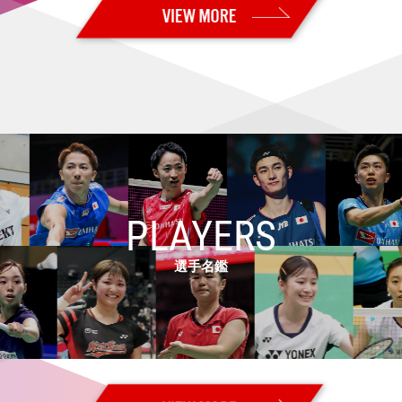
位ペアに勝利！
2026.07.19
【ジャパンオープン2026 Super 750・決勝】女子単：山口、男子単：渡
邉いずれも準優勝
2026.07.18
【ジャパンオープン2026 Super 750・準決勝】女子単：山口、男子単：
渡邉が決勝進出！
2026.07.17
【ジャパンオープン2026 Super 750・準々決勝】日本勢7組が準決勝進
出！
2026.07.16
PLAYERS
【ジャパンオープン2026 Super 750・2回戦】女子複：鈴木／山北、混
合複：古賀／齋藤、男子複：保木／小林が日本人対決で勝利！
選手名鑑
2026.07.15
【ジャパンオープン2026 Super 750・1回戦2日目】男子単：田中、男
子複：川邊／松川が格上に勝利！ 日本勢15組が2回戦進出
2026.07.14
【ジャパンオープン2026 Super 750・1回戦1日目】古賀／齋藤がランキ
ング上位に勝利！ 奈良岡、奥原、渡辺／田口も2回戦進出
2026.07.05