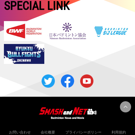
SPECIAL LINK
2026.05.28
【シンガポールオープン2026 Super 750・2回戦】日本勢9組が準々決
勝進出
2026.05.27
【シンガポールオープン2026 Super 750・1回戦2日目】五十嵐／志
田、霜上／保原、渡辺／田口がランキング上位に勝利！
2026.05.26
【シンガポールオープン2026 Super 750・1回戦1日目】男子単：奈良岡
がランキング上位に勝利！
2026.05.24
【日本ランキングサーキット2026】高校2年の渡邉 柚乃が女子単優
勝！ 5種目いずれも初優勝
2026.05.24
【マレーシアマスターズ2026 Super 500・決勝】女子複：櫻本／廣田
は準優勝
2026.05.23
【マレーシアマスターズ2026 Super 500・準決勝】女子複：櫻本／廣
田が決勝進出！ 女子単：明地はベスト4
2026.05.22
【マレーシアマスターズ2026 Super 500・準々決勝】女子単：明地、
女子複：櫻本／廣田が準決勝進出！
お問い合わせ
会社概要
プライバシーポリシー
利用規約