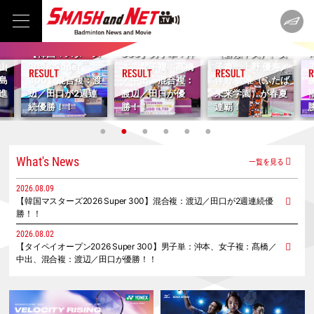
人戦】男子：萩原
駿希（埼玉栄）が
2026.08.02
2
単・複2冠！ 女
【タイペイオープ
子単：渡邉 柚乃
崎
ン2026 Super
2
2026.08.09
（倉敷中央）、女
【韓国マスターズ
300】男子単：沖
子複：上野 優寿／
山
2026 Super
本、女子複：髙橋
伴野 碧唯（ふたば
島
300】混合複：渡
／中出、混合複：
未来学園）が春夏
進
辺／田口が2週連
渡辺／田口が優
連覇！
続優勝！！
勝！！
What's News
一覧を見る
2026.08.09
【韓国マスターズ2026 Super 300】混合複：渡辺／田口が2週連続優
勝！！
2026.08.02
【タイペイオープン2026 Super 300】男子単：沖本、女子複：髙橋／
中出、混合複：渡辺／田口が優勝！！
2026.07.27
【全国高校総体2026和歌山・個人戦】男子：萩原 駿希（埼玉栄）が
単・複2冠！ 女子単：渡邉 柚乃（倉敷中央）、女子複：上野 優寿／伴