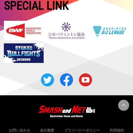
SPECIAL LINK
2026.05.28
【シンガポールオープン2026 Super 750・2回戦】日本勢9組が準々決
勝進出
2026.05.27
【シンガポールオープン2026 Super 750・1回戦2日目】五十嵐／志
田、霜上／保原、渡辺／田口がランキング上位に勝利！
2026.05.26
【シンガポールオープン2026 Super 750・1回戦1日目】男子単：奈良岡
がランキング上位に勝利！
2026.05.24
【日本ランキングサーキット2026】高校2年の渡邉 柚乃が女子単優
勝！ 5種目いずれも初優勝
2026.05.24
【マレーシアマスターズ2026 Super 500・決勝】女子複：櫻本／廣田
は準優勝
2026.05.23
【マレーシアマスターズ2026 Super 500・準決勝】女子複：櫻本／廣
田が決勝進出！ 女子単：明地はベスト4
2026.05.22
【マレーシアマスターズ2026 Super 500・準々決勝】女子単：明地、
女子複：櫻本／廣田が準決勝進出！
お問い合わせ
会社概要
プライバシーポリシー
利用規約