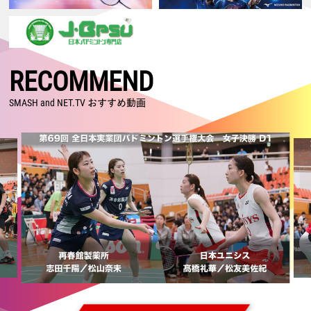
野 碧唯（ふたば未来学園）が春夏連覇！
2026.07.26
【中国オープン2026 Super 1000・決勝】女子単：山口が優勝！！ 女
子複：福島／松本は準優勝
2026.07.25
RECOMMEND
【中国オープン2026 Super 1000・準決勝】山口、福島／松本が決勝進
出！ 宮崎はベスト4
SMASH and NET.TV おすすめ動画
2026.07.24
【中国オープン2026 Super 1000・準々決勝】女子単：宮崎が上位選手
に勝利！ 女子単：山口、女子複：福島／松本も準決勝進出
2026.07.24
【全国高校総体2026和歌山・団体戦】ふたば未来学園が男女アベック
V！ 柳井商工の春夏連覇は11でストップ
2026.07.23
【中国オープン2026 Super 1000・2回戦】混合複：渡辺／田口が上位
ペアに勝利！ 日本勢6組が準々決勝進出
2026.07.22
【中国オープン2026 Super 1000・1回戦2日目】混合複：霜上／保原が
上位ペアに勝利！ 日本勢13組が2回戦進出
2026.07.21
【中国オープン2026 Super 1000・1回戦1日目】男子複：熊谷／西 が上