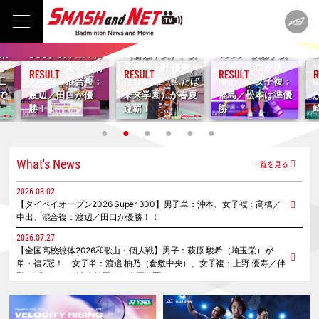
人戦】男子：萩原
駿希（埼玉栄）が
2026.08.02
2026.07.26
単・複2冠！ 女
【タイペイオープ
【中国オープン
2
団
子単：渡邉 柚乃
ン2026 Super
2026 Super
来
（倉敷中央）、女
300】男子単：沖
1000・決勝】女
2
ッ
子複：上野 優寿／
本、女子複：髙橋
子単：山口が優
工
伴野 碧唯（ふたば
／中出、混合複：
勝！！ 女子複：
で
未来学園）が春夏
渡辺／田口が優
福島／松本は準優
連覇！
勝！！
勝
What's News
一覧を見る
2026.08.02
【タイペイオープン2026 Super 300】男子単：沖本、女子複：髙橋／
中出、混合複：渡辺／田口が優勝！！
2026.07.27
【全国高校総体2026和歌山・個人戦】男子：萩原 駿希（埼玉栄）が
単・複2冠！ 女子単：渡邉 柚乃（倉敷中央）、女子複：上野 優寿／伴
野 碧唯（ふたば未来学園）が春夏連覇！
2026.07.26
【中国オープン2026 Super 1000・決勝】女子単：山口が優勝！！ 女