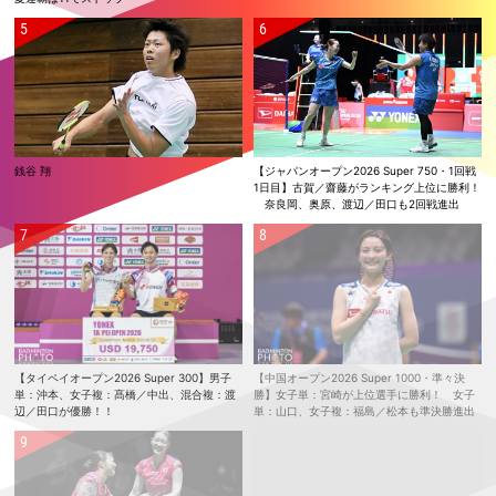
【オーストラリアオープン2026 Super 500・準々決勝】山口、奥原が
準決勝進出
2026.06.11
【オーストラリアオープン2026 Super 500・2回戦】日本勢３組が準々
決勝進出
2026.06.10
【オーストラリアオープン2026 Super 500・1回戦2日目】日本勢5組が
2回戦進出
銭谷 翔
【ジャパンオープン2026 Super 750・1回戦
1日目】古賀／齋藤がランキング上位に勝利！
2026.06.09
奈良岡、奥原、渡辺／田口も2回戦進出
【オーストラリアオープン2026 Super 500・予選／1回戦1日目】男子
単：小川 翔悟、武井 凛生 ともに本戦出場ならず
2026.06.07
【インドネシアオープン2026 Super 1000・決勝】フクマツ優勝！！
山口は準優勝
2026.06.06
【インドネシアオープン2026 Super 1000・準決勝】女子単：山口、女
【タイペイオープン2026 Super 300】男子
【中国オープン2026 Super 1000・準々決
子複：福島／松本が決勝進出！
単：沖本、女子複：髙橋／中出、混合複：渡
勝】女子単：宮崎が上位選手に勝利！ 女子
辺／田口が優勝！！
単：山口、女子複：福島／松本も準決勝進出
2026.06.05
【インドネシアオープン2026 Super 1000・準々決勝】保原／廣上が世
界ランク2位を下す！ 山口、福島／松本も準決勝進出
2026.06.04