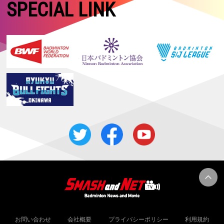
SPECIAL LINK
2026.05.28
【シンガポールオープン2026 Super 750・2回戦】日本勢9組が準々決
勝進出
2026.05.27
【シンガポールオープン2026 Super 750・1回戦2日目】五十嵐／志
田、霜上／保原、渡辺／田口がランキング上位に勝利！
2026.05.26
【シンガポールオープン2026 Super 750・1回戦1日目】男子単：奈良岡
がランキング上位に勝利！
2026.05.24
【日本ランキングサーキット2026】高校2年の渡邉 柚乃が女子単優
勝！ 5種目いずれも初優勝
2026.05.24
【マレーシアマスターズ2026 Super 500・決勝】女子複：櫻本／廣田
は準優勝
2026.05.23
【マレーシアマスターズ2026 Super 500・準決勝】女子複：櫻本／廣
田が決勝進出！ 女子単：明地はベスト4
2026.05.22
【マレーシアマスターズ2026 Super 500・準々決勝】女子単：明地、
女子複：櫻本／廣田が準決勝進出！
お問い合わせ
会社概要
プライバシーポリシー
利用規約