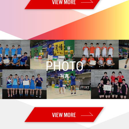
【カナダオープン2026 Super 300・決勝】日本勢が5種目制覇！！ 沖
本はSuper 300大会 初制覇！
2026.07.04
【カナダオープン2026 Super 300・準決勝】日本勢が5種目全てで決勝
進出！ 男子単・女子複は日本勢対決へ
2026.07.03
【カナダオープン2026 Super 300・準々決勝】後藤／吉田が格上に勝
利！ 沖本、鈴木／山北、古賀／齋藤が日本人対決を制す！
2026.07.02
【カナダオープン2026 Super 300・2回戦】日本勢13組が準々決勝進出
PHOTO
2026.07.01
【カナダオープン2026 Super 300・1回戦2日目】日本勢17組が2回戦進
出
写真
2026.06.30
【カナダオープン2026 Super 300・予選／1回戦1日目】日本勢7組が2
回戦進出 男子単：秦野が本戦出場
2026.06.28
【USオープン2026 Super 300・決勝】男子複：山下／岡村が海外ツ
アー初優勝！！ 女子複：髙橋／中出はツアー3連続優勝！！
2026.06.27
【USオープン2026 Super 300・準決勝】男子複：山下／岡村、女子