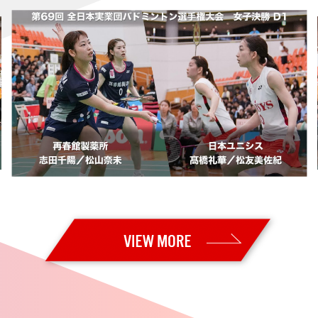
uper 300・決勝】日本勢が5種目制覇！！ 沖本はSuper 300大会 初
Super 300・準決勝】日本勢が5種目全てで決勝進出！ 男子単・女子
 Super 300・準々決勝】後藤／吉田が格上に勝利！ 沖本、鈴木／山
uper 300・2回戦】日本勢13組が準々決勝進出
uper 300・1回戦2日目】日本勢17組が2回戦進出
Super 300・予選／1回戦1日目】日本勢7組が2回戦進出 男子単：秦
uper 300・決勝】男子複：山下／岡村が海外ツアー初優勝！！ 女子
uper 300・準決勝】男子複：山下／岡村、女子複：髙橋／中出が決勝進出
uper 300・準々決勝】女子複：髙橋／中出が格上に勝利！ 日本勢5組が
per 300・2回戦】日本勢11組が準々決勝進出