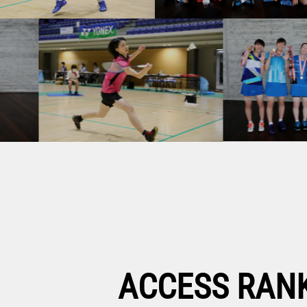
2026.05.24
【日本ランキングサーキッ
2026.05.24
【マレーシアマスターズ20
2026.05.23
【マレーシアマスターズ20
2026.05.22
【マレーシアマスターズ20
2026.05.21
【マレーシアマスターズ2
2026.05.20
【マレーシアマスターズ202
2026.05.19
【マレーシアマスターズ20
2026.05.17
【タイオープン2026 S
2026.05.17
【中国マスターズ2026 S
ACCESS RAN
2026.05.16
【タイオープン2026 S