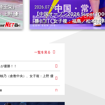
2026.07.25
勝】女子単：山口が優
【中国オープン202
勝進出！ 宮崎は
一覧を見る
口が優勝！！
 柚乃（倉敷中央）、女子複：上野 優
勝