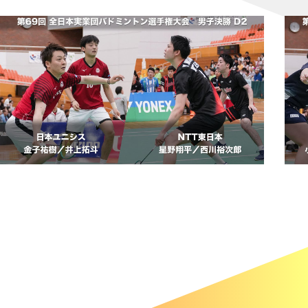
制覇！
複は日本勢対決へ
北、古賀／齋藤が日本人対決を制す！
野が本戦出場
複：髙橋／中出はツアー3連続優勝！！
！
準決勝進出