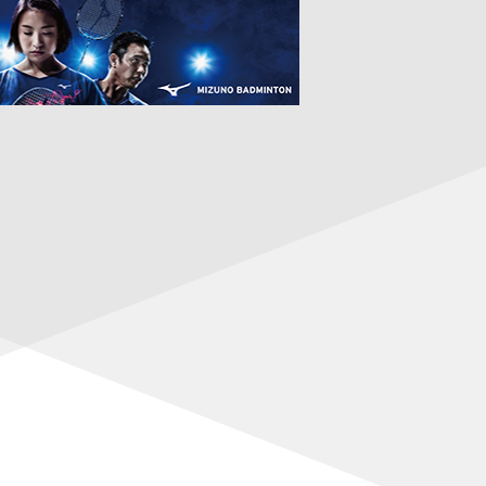
山口、女子複：福島／松本も準決勝進出
11でストップ
組が準々決勝進出
勢13組が2回戦進出
男子複：保木／小林が日本人対決で勝利！
上に勝利！ 日本勢15組が2回戦進出
奈良岡、奥原、渡辺／田口も2回戦進出