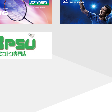
Super 1000・準々決勝】女子単：宮崎が上位選手に勝利！ 女子単：
歌山・団体戦】ふたば未来学園が男女アベックV！ 柳井商工の春夏連覇は
uper 1000・2回戦】混合複：渡辺／田口が上位ペアに勝利！ 日本勢6
uper 1000・1回戦2日目】混合複：霜上／保原が上位ペアに勝利！ 日本
per 1000・1回戦1日目】男子複：熊谷／西 が上位ペアに勝利！
 Super 750・決勝】女子単：山口、男子単：渡邉いずれも準優勝
 Super 750・準決勝】女子単：山口、男子単：渡邉が決勝進出！
 Super 750・準々決勝】日本勢7組が準決勝進出！
6 Super 750・2回戦】女子複：鈴木／山北、混合複：古賀／齋藤、
 Super 750・1回戦2日目】男子単：田中、男子複：川邊／松川が格
 Super 750・1回戦1日目】古賀／齋藤がランキング上位に勝利！ 