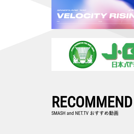
2026.07.24
【中国オープン2026 
2026.07.24
【全国高校総体2026和
2026.07.23
【中国オープン2026 S
2026.07.22
【中国オープン2026 S
2026.07.21
【中国オープン2026 Su
2026.07.19
【ジャパンオープン2026
2026.07.18
【ジャパンオープン2026
2026.07.17
【ジャパンオープン2026
RECOMMEND
2026.07.16
【ジャパンオープン202
SMASH and NET.TV おすすめ動画
2026.07.15
【ジャパンオープン2026
2026.07.14
【ジャパンオープン2026