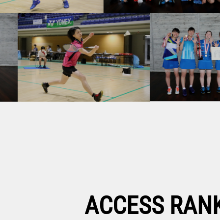
2026.05.24
【日本ランキングサーキッ
2026.05.24
【マレーシアマスターズ20
2026.05.23
【マレーシアマスターズ20
2026.05.22
【マレーシアマスターズ20
2026.05.21
【マレーシアマスターズ2
2026.05.20
【マレーシアマスターズ202
2026.05.19
【マレーシアマスターズ20
2026.05.17
【タイオープン2026 S
2026.05.17
【中国マスターズ2026 S
ACCESS RAN
2026.05.16
【タイオープン2026 S