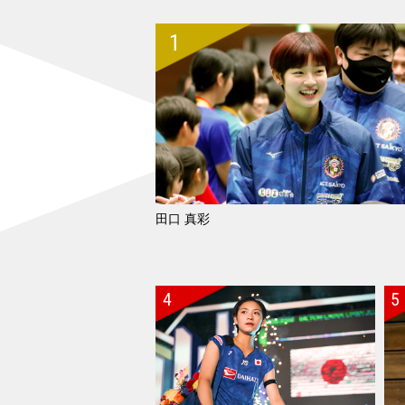
2026.05.15
【タイオープン2026 S
2026.05.14
【タイオープン2026 S
2026.05.13
【タイオープン2026 Su
2026.05.12
【タイオープン2026 S
2026.05.04
【関東大学春季リーグ20
2026.05.02
【トマス＆ユーバー杯20
田口 真彩
2026.05.01
【トマス＆ユーバー杯20
2026.04.30
【トマス＆ユーバー杯20
2026.04.13
【ミズノおもてなしカップ
2026.04.12
【ミズノおもてなしカップ