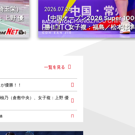
2026.07.25
が優
【中国オープン2026 Super 
勝進出！ 宮崎はベスト4
一覧を見る
口が優勝！！
 柚乃（倉敷中央）、女子複：上野 優
勝