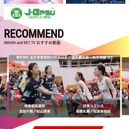
野 碧唯（ふたば未来学園）が春夏連覇！
2026.07.26
【中国オープン2026 Super 1000・決勝】女子単：山口が優勝！！ 女
子複：福島／松本は準優勝
2026.07.25
RECOMMEND
【中国オープン2026 Super 1000・準決勝】山口、福島／松本が決勝進
出！ 宮崎はベスト4
SMASH and NET.TV おすすめ動画
2026.07.24
【中国オープン2026 Super 1000・準々決勝】女子単：宮崎が上位選手
に勝利！ 女子単：山口、女子複：福島／松本も準決勝進出
2026.07.24
【全国高校総体2026和歌山・団体戦】ふたば未来学園が男女アベック
V！ 柳井商工の春夏連覇は11でストップ
2026.07.23
【中国オープン2026 Super 1000・2回戦】混合複：渡辺／田口が上位
ペアに勝利！ 日本勢6組が準々決勝進出
2026.07.22
【中国オープン2026 Super 1000・1回戦2日目】混合複：霜上／保原が
上位ペアに勝利！ 日本勢13組が2回戦進出
2026.07.21
【中国オープン2026 Super 1000・1回戦1日目】男子複：熊谷／西 が上