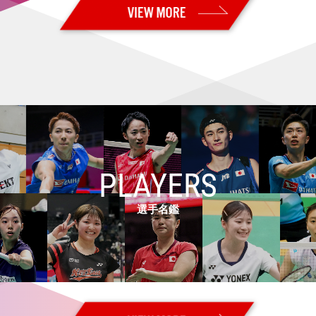
邉いずれも準優勝
2026.07.18
【ジャパンオープン2026 Super 750・準決勝】女子単：山口、男子単：
渡邉が決勝進出！
2026.07.17
【ジャパンオープン2026 Super 750・準々決勝】日本勢7組が準決勝進
出！
2026.07.16
【ジャパンオープン2026 Super 750・2回戦】女子複：鈴木／山北、混
合複：古賀／齋藤、男子複：保木／小林が日本人対決で勝利！
2026.07.15
PLAYERS
【ジャパンオープン2026 Super 750・1回戦2日目】男子単：田中、男
子複：川邊／松川が格上に勝利！ 日本勢15組が2回戦進出
選手名鑑
2026.07.14
【ジャパンオープン2026 Super 750・1回戦1日目】古賀／齋藤がランキ
ング上位に勝利！ 奈良岡、奥原、渡辺／田口も2回戦進出
2026.07.05
【カナダオープン2026 Super 300・決勝】日本勢が5種目制覇！！ 沖
本はSuper 300大会 初制覇！
2026.07.04