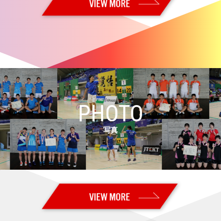
【カナダオープン2026 Super 300・決勝】日本勢が5種目制覇！！ 沖
本はSuper 300大会 初制覇！
2026.07.04
【カナダオープン2026 Super 300・準決勝】日本勢が5種目全てで決勝
進出！ 男子単・女子複は日本勢対決へ
2026.07.03
【カナダオープン2026 Super 300・準々決勝】後藤／吉田が格上に勝
利！ 沖本、鈴木／山北、古賀／齋藤が日本人対決を制す！
2026.07.02
【カナダオープン2026 Super 300・2回戦】日本勢13組が準々決勝進出
PHOTO
2026.07.01
【カナダオープン2026 Super 300・1回戦2日目】日本勢17組が2回戦進
出
写真
2026.06.30
【カナダオープン2026 Super 300・予選／1回戦1日目】日本勢7組が2
回戦進出 男子単：秦野が本戦出場
2026.06.28
【USオープン2026 Super 300・決勝】男子複：山下／岡村が海外ツ
アー初優勝！！ 女子複：髙橋／中出はツアー3連続優勝！！
2026.06.27
【USオープン2026 Super 300・準決勝】男子複：山下／岡村、女子