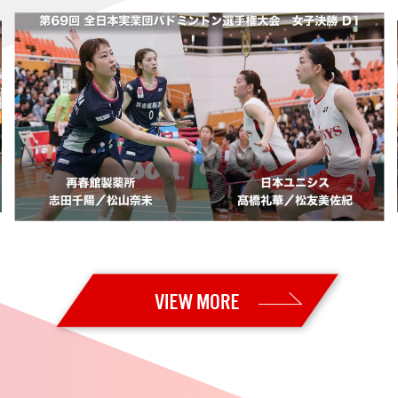
uper 300・決勝】日本勢が5種目制覇！！ 沖本はSuper 300大会 初
Super 300・準決勝】日本勢が5種目全てで決勝進出！ 男子単・女子
 Super 300・準々決勝】後藤／吉田が格上に勝利！ 沖本、鈴木／山
uper 300・2回戦】日本勢13組が準々決勝進出
uper 300・1回戦2日目】日本勢17組が2回戦進出
Super 300・予選／1回戦1日目】日本勢7組が2回戦進出 男子単：秦
uper 300・決勝】男子複：山下／岡村が海外ツアー初優勝！！ 女子
uper 300・準決勝】男子複：山下／岡村、女子複：髙橋／中出が決勝進出
uper 300・準々決勝】女子複：髙橋／中出が格上に勝利！ 日本勢5組が
per 300・2回戦】日本勢11組が準々決勝進出