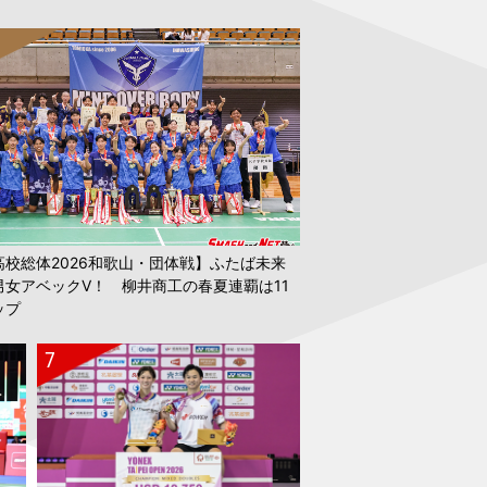
利！
高校総体2026和歌山・団体戦】ふたば未来
男女アベックV！ 柳井商工の春夏連覇は11
ップ
選手・早川賢一さんが来場、ファンと交流