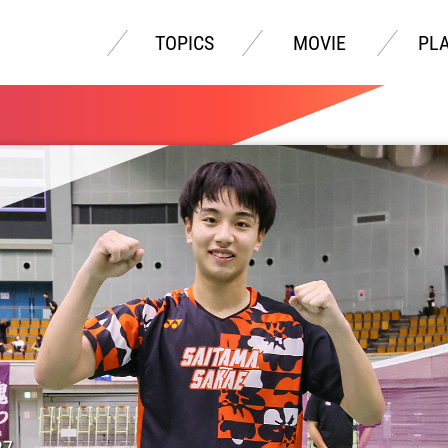
TOPICS
MOVIE
PL