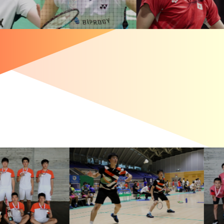
勝進出！
 山口、福島／松本も準決勝進出
女子単：仁平は明地に勝利
優勝
進出！
！ 日本勢4組が準決勝進出
田口がランキング上位に勝利！
利！