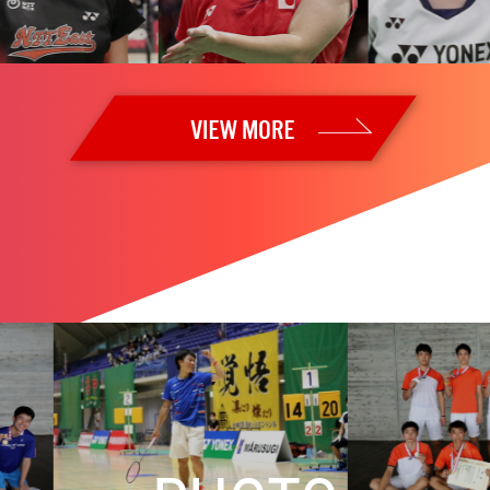
26 Super 1000・準決勝】女子単：山口、女子複：福島／松本が決
26 Super 1000・準々決勝】保原／廣上が世界ランク2位を下す！
26 Super 1000・2回戦】男子単：田中が世界ランク1位に勝利！！
6 Super 1000・1回戦2日目】日本勢12組が2回戦進出
26 Super 1000・1回戦1日目】日本勢の女子複3組いずれも勝利 
26 Super 750・決勝】女子単：山口、混合複：霜上／保原ともに準
26 Super 750・準決勝】女子単：山口、混合複：霜上／保原が決勝
26 Super 750・準々決勝】混合複：霜上／保原の快進撃止まらず
26 Super 750・2回戦】日本勢9組が準々決勝進出
26 Super 750・1回戦2日目】五十嵐／志田、霜上／保原、渡辺／
26 Super 750・1回戦1日目】男子単：奈良岡がランキング上位に勝