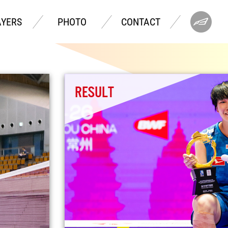
AYERS
PHOTO
CONTACT