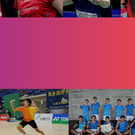
2026.06.06
【インドネシアオープン20
2026.06.05
【インドネシアオープン20
2026.06.04
【インドネシアオープン20
2026.06.03
【インドネシアオープン202
2026.06.02
【インドネシアオープン20
2026.05.31
【シンガポールオープン20
2026.05.30
【シンガポールオープン20
2026.05.29
【シンガポールオープン20
2026.05.28
【シンガポールオープン20
2026.05.27
【シンガポールオープン20
2026.05.26
【シンガポールオープン20