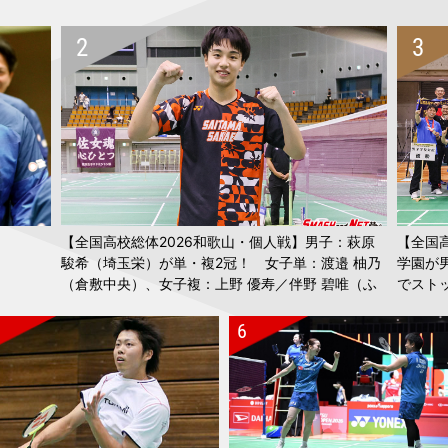
uper 500・準々決勝】日本勢4組が準決勝進出！
uper 500・2回戦】女子複：鈴木／山北、混合複：霜上／保原が難敵に勝
per 500・1回戦2日目】日本勢14組が2回戦進出
uper 500・予選／1回戦1日目】女子複：櫻本／廣田、予選で辛勝
26】男子：日本体育大学、女子：筑波大学が優勝！！
26・準決勝】日本女子、中国に0−3で敗退しベスト４
【全国高校総体2026和歌山・個人戦】男子：萩原
【全国
26・準々決勝】日本男子、フランスに0−3で敗退
駿希（埼玉栄）が単・複2冠！ 女子単：渡邉 柚乃
学園が
（倉敷中央）、女子複：上野 優寿／伴野 碧唯（ふ
でスト
26・準々決勝】日本女子、タイに3−1で勝利して準決勝進出！
たば未来学園）が春夏連覇！
 ジャパン2026】各種目の優勝者〜3位が決まり閉幕
 ジャパン2026】各国のバド愛好者がプレー 12日には松友美佐紀