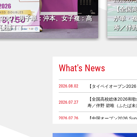
和歌山・個人戦】男子：萩原 駿希（埼玉栄）
：渡邉 柚乃（倉敷中央）、女子複：上野 優
未来学園）が春夏連覇！
What's News
2026.08.02
【タイペイオープン2026
【全国高校総体2026和
2026.07.27
寿／伴野 碧唯（ふたば
2026.07.26
【中国オープン2026 S
2026.07.25
【中国オープン2026 S