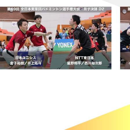
制覇！
複は日本勢対決へ
北、古賀／齋藤が日本人対決を制す！
野が本戦出場
複：髙橋／中出はツアー3連続優勝！！
！
準決勝進出