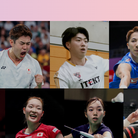
2026.06.24
【USオープン2026 Su
2026.06.23
【USオープン2026 Su
2026.06.21
【全日本実業団2026・決
2026.06.20
【全日本実業団2026・準
2026.06.14
【オーストラリアオープン2
2026.06.13
【オーストラリアオープン2
2026.06.12
【オーストラリアオープン2
2026.06.11
【オーストラリアオープン2
2026.06.10
【オーストラリアオープン20
2026.06.09
【オーストラリアオープン2
2026.06.07
【インドネシアオープン20