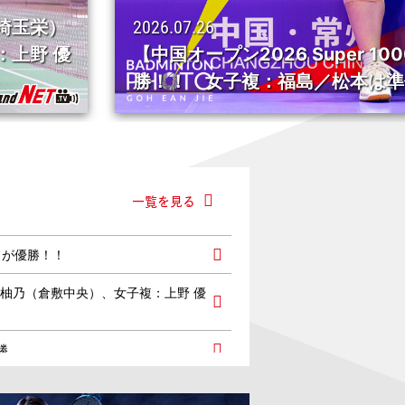
2026.07.25
子単：山口が優
【中国オープン2026 S
勝進出！ 宮崎はベスト
一覧を見る
口が優勝！！
 柚乃（倉敷中央）、女子複：上野 優
勝