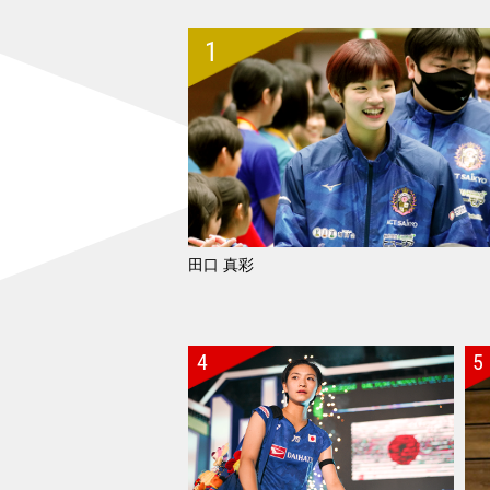
2026.05.15
【タイオープン2026 S
2026.05.14
【タイオープン2026 S
2026.05.13
【タイオープン2026 Su
2026.05.12
【タイオープン2026 S
2026.05.04
【関東大学春季リーグ20
2026.05.02
【トマス＆ユーバー杯20
田口 真彩
2026.05.01
【トマス＆ユーバー杯20
2026.04.30
【トマス＆ユーバー杯20
2026.04.13
【ミズノおもてなしカップ
2026.04.12
【ミズノおもてなしカップ