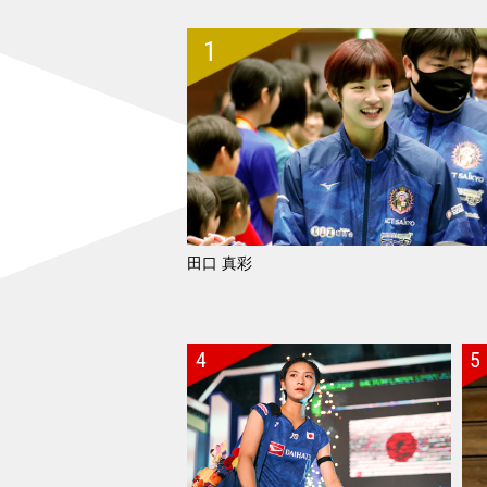
2026.05.15
【タイオープン2026 S
2026.05.14
【タイオープン2026 S
2026.05.13
【タイオープン2026 Su
2026.05.12
【タイオープン2026 S
2026.05.04
【関東大学春季リーグ20
2026.05.02
【トマス＆ユーバー杯20
田口 真彩
2026.05.01
【トマス＆ユーバー杯20
2026.04.30
【トマス＆ユーバー杯20
2026.04.13
【ミズノおもてなしカップ
2026.04.12
【ミズノおもてなしカップ