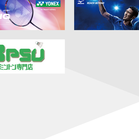
Super 1000・準々決勝】女子単：宮崎が上位選手に勝利！ 女子単：
歌山・団体戦】ふたば未来学園が男女アベックV！ 柳井商工の春夏連覇は
uper 1000・2回戦】混合複：渡辺／田口が上位ペアに勝利！ 日本勢6
uper 1000・1回戦2日目】混合複：霜上／保原が上位ペアに勝利！ 日本
per 1000・1回戦1日目】男子複：熊谷／西 が上位ペアに勝利！
 Super 750・決勝】女子単：山口、男子単：渡邉いずれも準優勝
 Super 750・準決勝】女子単：山口、男子単：渡邉が決勝進出！
 Super 750・準々決勝】日本勢7組が準決勝進出！
6 Super 750・2回戦】女子複：鈴木／山北、混合複：古賀／齋藤、
 Super 750・1回戦2日目】男子単：田中、男子複：川邊／松川が格
 Super 750・1回戦1日目】古賀／齋藤がランキング上位に勝利！ 