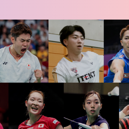
2026.06.24
【USオープン2026 Su
2026.06.23
【USオープン2026 Su
2026.06.21
【全日本実業団2026・決
2026.06.20
【全日本実業団2026・準
2026.06.14
【オーストラリアオープン2
2026.06.13
【オーストラリアオープン2
2026.06.12
【オーストラリアオープン2
2026.06.11
【オーストラリアオープン2
2026.06.10
【オーストラリアオープン20
2026.06.09
【オーストラリアオープン2
2026.06.07
【インドネシアオープン20