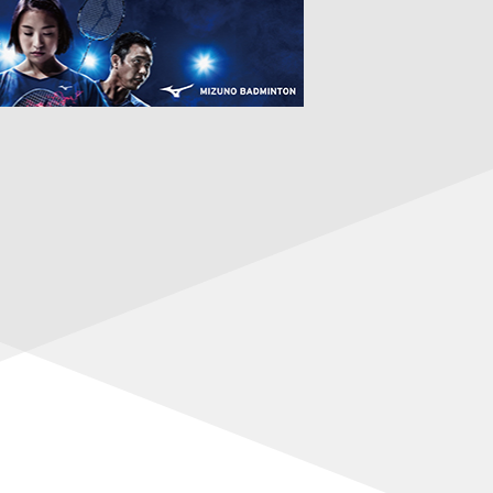
山口、女子複：福島／松本も準決勝進出
11でストップ
組が準々決勝進出
勢13組が2回戦進出
男子複：保木／小林が日本人対決で勝利！
上に勝利！ 日本勢15組が2回戦進出
奈良岡、奥原、渡辺／田口も2回戦進出