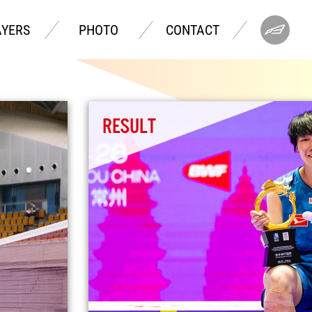
AYERS
PHOTO
CONTACT