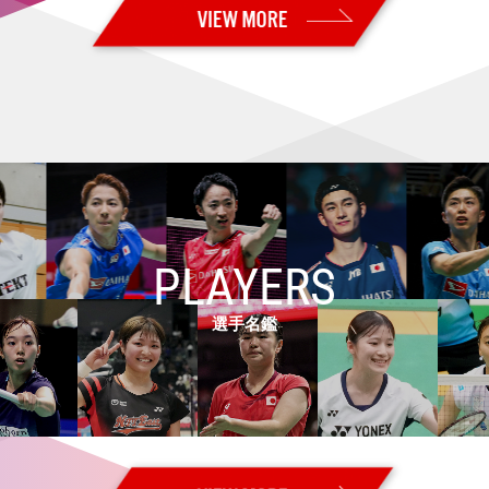
邉いずれも準優勝
2026.07.18
【ジャパンオープン2026 Super 750・準決勝】女子単：山口、男子単：
渡邉が決勝進出！
2026.07.17
【ジャパンオープン2026 Super 750・準々決勝】日本勢7組が準決勝進
出！
2026.07.16
【ジャパンオープン2026 Super 750・2回戦】女子複：鈴木／山北、混
合複：古賀／齋藤、男子複：保木／小林が日本人対決で勝利！
2026.07.15
PLAYERS
【ジャパンオープン2026 Super 750・1回戦2日目】男子単：田中、男
子複：川邊／松川が格上に勝利！ 日本勢15組が2回戦進出
選手名鑑
2026.07.14
【ジャパンオープン2026 Super 750・1回戦1日目】古賀／齋藤がランキ
ング上位に勝利！ 奈良岡、奥原、渡辺／田口も2回戦進出
2026.07.05
【カナダオープン2026 Super 300・決勝】日本勢が5種目制覇！！ 沖
本はSuper 300大会 初制覇！
2026.07.04