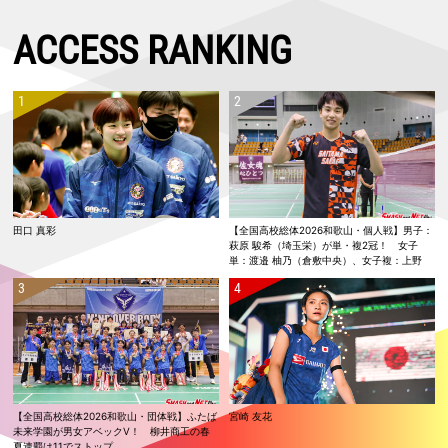
に勝利！ 日本勢5組が準決勝進出
ACCESS RANKING
2026.06.25
【USオープン2026 Super 300・2回戦】日本勢11組が準々決勝進出
2026.06.24
【USオープン2026 Super 300・1回戦2日目】日本勢14組が2回戦進出
2026.06.23
【USオープン2026 Super 300・予選／1回戦1日目】日本勢８組が勝利
2026.06.21
【全日本実業団2026・決勝】男子：トナミ運輸、女子：岐阜Bluvicが優
勝！！
田口 真彩
【全国高校総体2026和歌山・個人戦】男子：
2026.06.20
萩原 駿希（埼玉栄）が単・複2冠！ 女子
【全日本実業団2026・準々決勝／準決勝】男子：トナミ運輸と
単：渡邉 柚乃（倉敷中央）、女子複：上野
優寿／伴野 碧唯（ふたば未来学園）が春夏連
BIPROGY、女子：岐阜BluvicとBIPROGYが決勝進出！
覇！
2026.06.14
【オーストラリアオープン2026 Super 500・決勝】女子単：山口 茜が
優勝！！
2026.06.13
【オーストラリアオープン2026 Super 500・準決勝】山口が決勝進
出！ 奥原はベスト4
【全国高校総体2026和歌山・団体戦】ふたば
宮崎 友花
未来学園が男女アベックV！ 柳井商工の春
2026.06.12
夏連覇は11でストップ