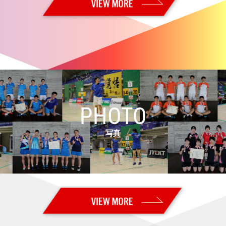
【カナダオープン2026 Super 300・準決勝】日本勢が5種目全てで決勝
進出！ 男子単・女子複は日本勢対決へ
2026.07.03
【カナダオープン2026 Super 300・準々決勝】後藤／吉田が格上に勝
利！ 沖本、鈴木／山北、古賀／齋藤が日本人対決を制す！
2026.07.02
【カナダオープン2026 Super 300・2回戦】日本勢13組が準々決勝進出
2026.07.01
【カナダオープン2026 Super 300・1回戦2日目】日本勢17組が2回戦進
出
PHOTO
2026.06.30
【カナダオープン2026 Super 300・予選／1回戦1日目】日本勢7組が2
回戦進出 男子単：秦野が本戦出場
写真
2026.06.28
【USオープン2026 Super 300・決勝】男子複：山下／岡村が海外ツ
アー初優勝！！ 女子複：髙橋／中出はツアー3連続優勝！！
2026.06.27
【USオープン2026 Super 300・準決勝】男子複：山下／岡村、女子
複：髙橋／中出が決勝進出！
2026.06.26
【USオープン2026 Super 300・準々決勝】女子複：髙橋／中出が格上